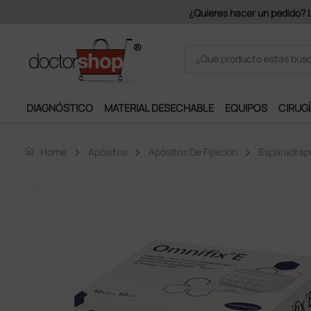
Únete al programa Ds Plus y p
DIAGNÓSTICO
MATERIAL DESECHABLE
EQUIPOS
CIRUGÍ
home
Home
Apósitos
Apósitos De Fijación
Esparadrapo