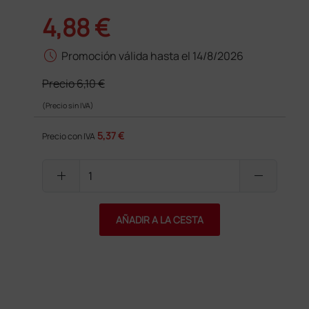
4,88 €
schedule
Promoción válida hasta el 14/8/2026
Precio
6,10 €
(Precio sin IVA)
5,37 €
Precio con IVA
add
remove
AÑADIR A LA CESTA