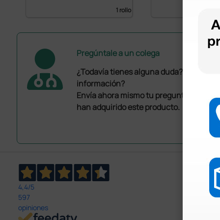
1 rollo
Pregúntale a un colega
¿Todavía tienes alguna duda? ¿Necesit
información?
Envía ahora mismo tu pregunta a los co
han adquirido este producto.
4,4
/5
597
opiniones