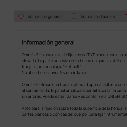
info
assignment
w
Información general
Información técnica
Información general
Omnifix E es una cinta de fijación en TNT blanco con estru
elevada. La parte adhesiva está hecha en goma sintética h
franjas con tecnología "Hotmelt".
No absorbe los rayos X y es sin látex.
Omnifix E ofrece una transpirabilidad óptima, adhiere con 
al ser removida. El papel en silicona permite cortar la cin
sin errores. Puede esterilizarse y es conforme a UNI EN IS
Apto para la fijación sobre toda la superficie de la herida,
partes blandas o cónicas del cuerpo, para fijar intrumental