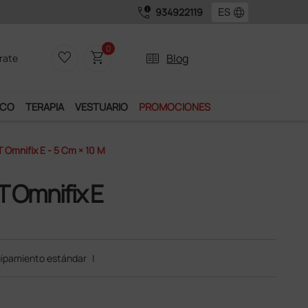
call_quality
language
934922119
0
favorite_border
shopping_cart
two_pager
Blog
rate
ICO
TERAPIA
VESTUARIO
PROMOCIONES
T Omnifix E - 5 Cm × 10 M
T Omnifix E
ipamiento estándar
|