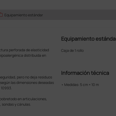
ork
Equipamiento estándar
Equipamiento estánda
ctura perforada de elasticidad
Caja de 1 rollo
ipoalergénica distribuida en
Información técnica
seguridad, pero no deja residuos
ta según las dimensiones deseadas
• Medidas: 5 cm × 10 m
O 10993.
 soobretodo en articulaciones,
, sondas y cánulas.