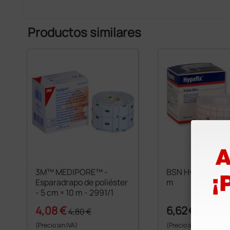
Productos similares
3M™ MEDIPORE™ -
BSN Hypafix® - 5
Esparadrapo de poliéster
m
- 5 cm × 10 m - 2991/1
4,08 €
6,62 €
4,80 €
(Precio sin IVA)
(Precio sin IVA)