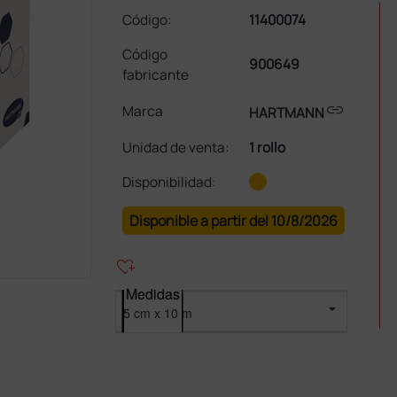
Código:
11400074
Código
900649
fabricante
link
Marca
HARTMANN
Unidad de venta
:
1 rollo
Disponibilidad:
Disponible a partir del 10/8/2026
heart_plus
Medidas