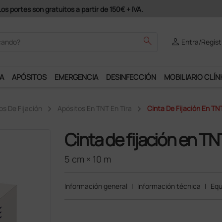
odrás disfrutar de muchos servicios exclusivos.
search
person
Entra/Regíst
A
APÓSITOS
EMERGENCIA
DESINFECCIÓN
MOBILIARIO CLÍN
s De Fijación
Apósitos En TNT En Tira
Cinta De Fijación En TN
Cinta de fijación en TN
5 cm × 10 m
Información general
|
Información técnica
|
Equ