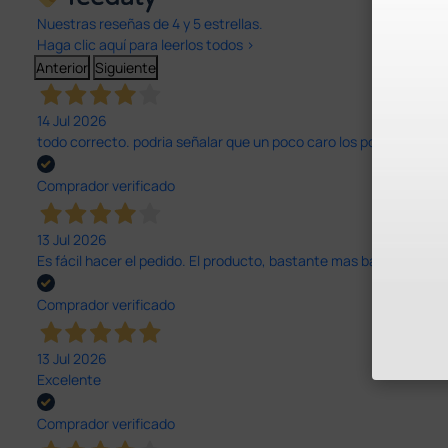
Nuestras reseñas de 4 y 5 estrellas.
Haga clic aquí para leerlos todos >
Anterior
Siguiente
14 Jul 2026
todo correcto. podria señalar que un poco caro los portes y el pl
Comprador verificado
13 Jul 2026
Es fácil hacer el pedido. El producto, bastante mas barato que 
Comprador verificado
13 Jul 2026
Excelente
Comprador verificado