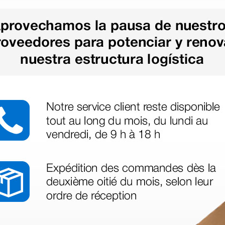
1 ud.
1 rollo
as más
legas que ya