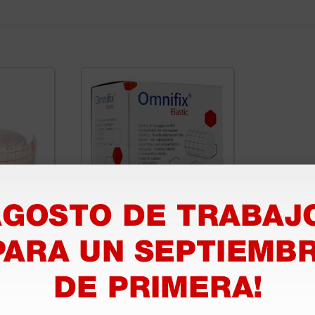
 cm × 10
Cinta de fijación en TNT
Omnifix Elastic - 5 cm ×
10 m
9,33 €
11,66 €
(Precio sin IVA)