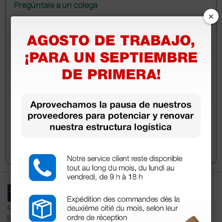
Pregúntale a un colega
×
¿Todavía tienes alguna duda? ¿Necesitas más
información?
Envía ahora mismo tu pregunta a los colegas que ya
han adquirido este producto.
Envía tu pregunta
4,4
/5
597