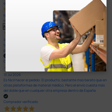
opiniones
Nuestras reseñas de 4 y 5 estrellas.
Haga clic aquí para leerlos todos >
Anterior
Siguiente
14 Jul 2026
todo correcto. podria señalar que un poco caro los portes y el
plazo de entrega se alarga.
Comprador verificado
13 Jul 2026
Es fácil hacer el pedido. El producto, bastante mas barato que en
otras plataformas de material médico. Pero el envío cuesta más
del doble que en cualquier otra empresa dentro de España.
Comprador verificado