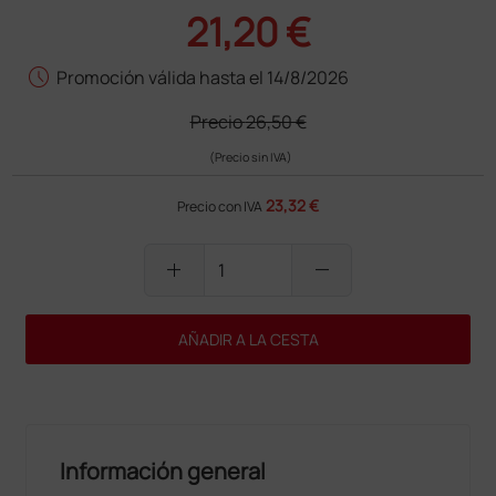
21,20 €
schedule
Promoción válida hasta el 14/8/2026
Precio
26,50 €
(Precio sin IVA)
23,32 €
Precio con IVA
add
remove
AÑADIR A LA CESTA
Información general