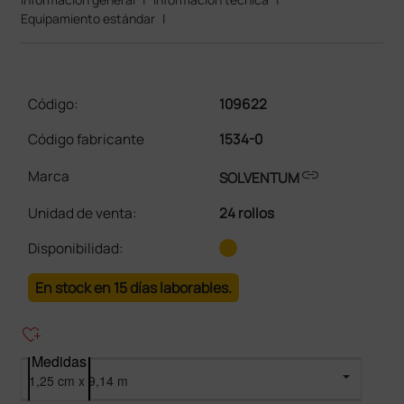
Equipamiento estándar
|
Código:
109622
Código fabricante
1534-0
link
Marca
SOLVENTUM
Unidad de venta
:
24 rollos
Disponibilidad:
En stock en 15 días laborables.
heart_plus
Medidas