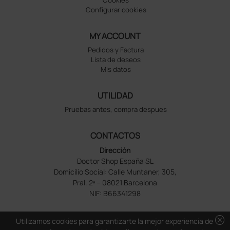
Cookies
Configurar cookies
MY ACCOUNT
Pedidos y Factura
Lista de deseos
Mis datos
UTILIDAD
Pruebas antes, compra despues
CONTACTOS
Dirección
Doctor Shop España SL
Domicilio Social: Calle Muntaner, 305,
Pral. 2ª – 08021 Barcelona
NIF: B66341298
cancel
Utilizamos cookies para garantizarte la mejor experiencia de