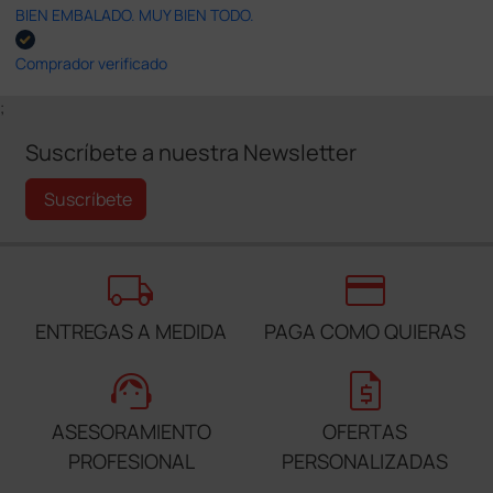
BIEN EMBALADO. MUY BIEN TODO.
Comprador verificado
;
Suscríbete a nuestra Newsletter
Suscríbete
local_shipping
credit_card
ENTREGAS A MEDIDA
PAGA COMO QUIERAS
support_agent
request_quote
ASESORAMIENTO
OFERTAS
PROFESIONAL
PERSONALIZADAS