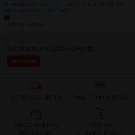
HE ENCONTRADO TODO LO QUE NECESITABA. ENVÍO RÁPIDO Y
BIEN EMBALADO. MUY BIEN TODO.
Comprador verificado
;
Suscríbete a nuestra Newsletter
Suscríbete
local_shipping
credit_card
ENTREGAS A MEDIDA
PAGA COMO QUIERAS
support_agent
request_quote
ASESORAMIENTO
OFERTAS
PROFESIONAL
PERSONALIZADAS