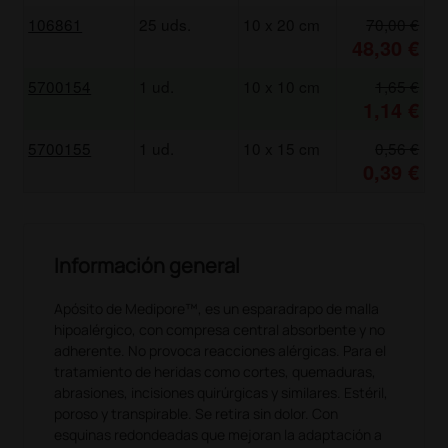
106861
25 uds.
10 x 20 cm
70,00 €
48,30 €
5700154
1 ud.
10 x 10 cm
1,65 €
1,14 €
5700155
1 ud.
10 x 15 cm
0,56 €
0,39 €
Información general
Apósito de Medipore™, es un esparadrapo de malla
hipoalérgico, con compresa central absorbente y no
adherente. No provoca reacciones alérgicas. Para el
tratamiento de heridas como cortes, quemaduras,
abrasiones, incisiones quirúrgicas y similares. Estéril,
poroso y transpirable. Se retira sin dolor. Con
esquinas redondeadas que mejoran la adaptación a