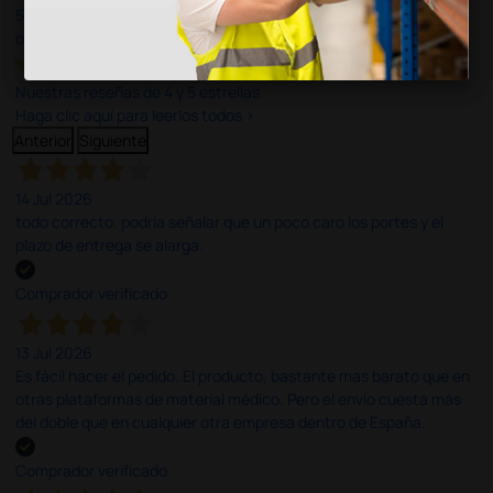
597
opiniones
Nuestras reseñas de 4 y 5 estrellas.
Haga clic aquí para leerlos todos >
Anterior
Siguiente
14 Jul 2026
todo correcto. podria señalar que un poco caro los portes y el
plazo de entrega se alarga.
Comprador verificado
13 Jul 2026
Es fácil hacer el pedido. El producto, bastante mas barato que en
otras plataformas de material médico. Pero el envío cuesta más
del doble que en cualquier otra empresa dentro de España.
Comprador verificado