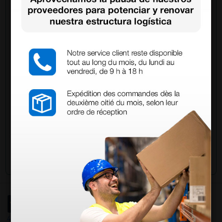
Pregúntale a un colega
¿Todavía tienes alguna duda? ¿Necesitas más
información?
Envía ahora mismo tu pregunta a los colegas que ya
han adquirido este producto.
Envía tu pregunta
4,4
/5