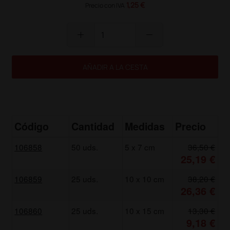
1,25 €
Precio con IVA
add
remove
AÑADIR A LA CESTA
Código
Cantidad
Medidas
Precio
106858
50 uds.
5 x 7 cm
36,50 €
25,19 €
106859
25 uds.
10 x 10 cm
38,20 €
26,36 €
106860
25 uds.
10 x 15 cm
13,30 €
9,18 €