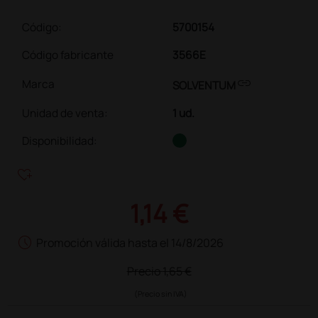
Código:
5700154
Código fabricante
3566E
link
Marca
SOLVENTUM
Unidad de venta
:
1 ud.
Disponibilidad:
heart_plus
1,14 €
schedule
Promoción válida hasta el 14/8/2026
Precio
1,65 €
(Precio sin IVA)