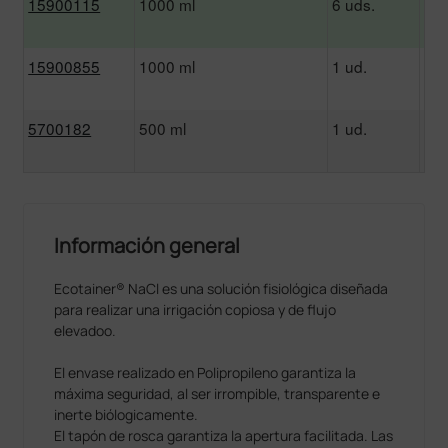
15900115
1000 ml
6 uds.
1
16
15900855
1000 ml
1 ud.
2
5700182
500 ml
1 ud.
2
Información general
Ecotainer® NaCl es una solución fisiológica diseñada
para realizar una irrigación copiosa y de flujo
elevadoo.
El envase realizado en Polipropileno garantiza la
máxima seguridad, al ser irrompible, transparente e
inerte biólogicamente.
El tapón de rosca garantiza la apertura facilitada. Las