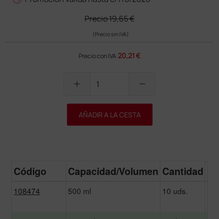
Precio
19,65 €
(Precio sin IVA)
20,21 €
Precio con IVA
add
remove
AÑADIR A LA CESTA
Código
Capacidad/Volumen
Cantidad
Pr
108474
500 ml
10 uds.
2
21