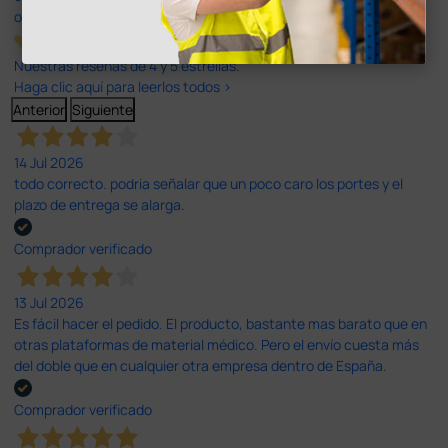
opiniones
Nuestras reseñas de 4 y 5 estrellas.
Haga clic aquí para leerlos todos >
Anterior
Siguiente
14 Jul 2026
todo correcto. podria señalar que un poco caro los portes y el
plazo de entrega se alarga.
Comprador verificado
13 Jul 2026
Es fácil hacer el pedido. El producto, bastante mas barato que en
otras plataformas de material médico. Pero el envío cuesta más
del doble que en cualquier otra empresa dentro de España.
Comprador verificado