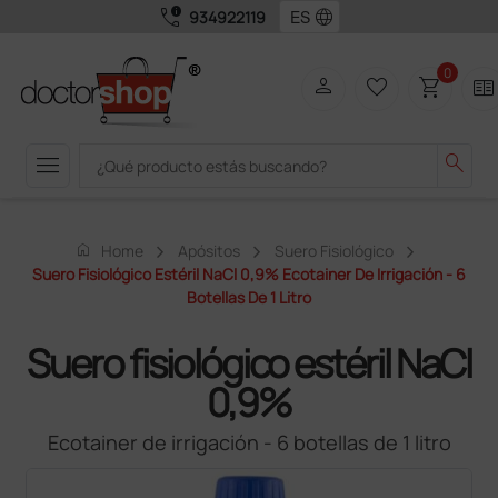
call_quality
language
934922119
0
person
favorite_border
shopping_cart
two_pager
menu
search
home
Home
Apósitos
Suero Fisiológico
Suero Fisiológico Estéril NaCl 0,9% Ecotainer De Irrigación - 6
Botellas De 1 Litro
Suero fisiológico estéril NaCl
0,9%
Ecotainer de irrigación - 6 botellas de 1 litro