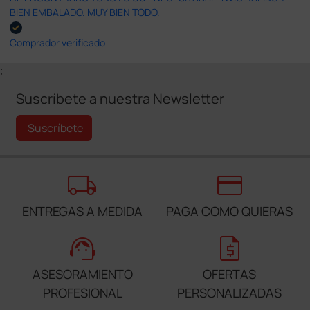
BIEN EMBALADO. MUY BIEN TODO.
Comprador verificado
;
Suscríbete a nuestra Newsletter
Suscríbete
local_shipping
credit_card
ENTREGAS A MEDIDA
PAGA COMO QUIERAS
support_agent
request_quote
ASESORAMIENTO
OFERTAS
PROFESIONAL
PERSONALIZADAS