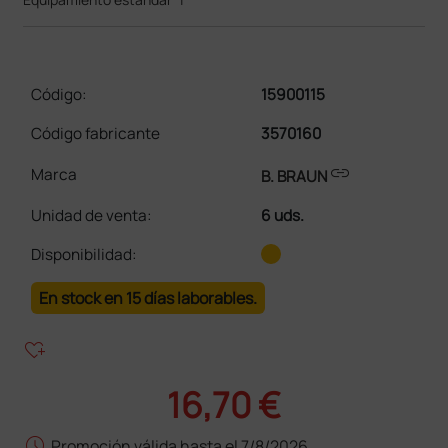
Código:
15900115
Código fabricante
3570160
link
Marca
B. BRAUN
Unidad de venta
:
6 uds.
Disponibilidad:
En stock en 15 días laborables.
heart_plus
16,70 €
schedule
Promoción válida hasta el 7/8/2026