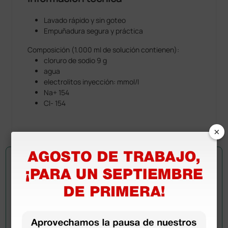
Lavado rápido y sin goteo
Empuñadura segura y práctica
Composición (1.000 ml de solución contienen):
cloruro de sodio 9 g
agua
electrolitos inyección: mmol/I
Na+ 154
Cl- 154
×