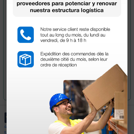
Pregúntale a un colega
¿Todavía tienes alguna duda? ¿Necesitas más
información?
Envía ahora mismo tu pregunta a los colegas que ya
han adquirido este producto.
Envía tu pregunta
4,4
/5
597