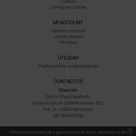
Cookies
Configurar cookies
MY ACCOUNT
Pedidos y Factura
Lista de deseos
Mis datos
UTILIDAD
Pruebas antes, compra despues
CONTACTOS
Dirección
Doctor Shop España SL
Domicilio Social: Calle Muntaner, 305,
Pral. 2ª – 08021 Barcelona
NIF: B66341298
cancel
Utilizamos cookies para garantizarte la mejor experiencia de