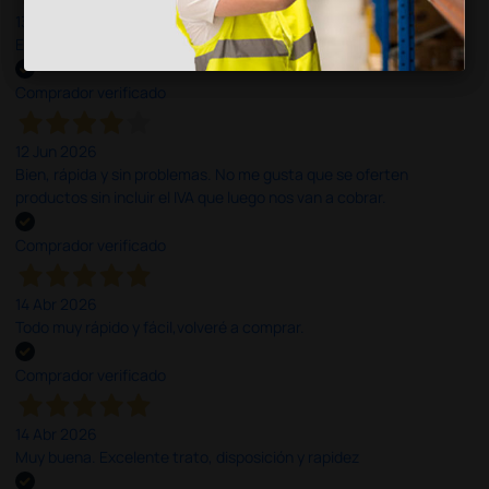
13 Jul 2026
Excelente
Comprador verificado
12 Jun 2026
Bien, rápida y sin problemas. No me gusta que se oferten
productos sin incluir el IVA que luego nos van a cobrar.
Comprador verificado
14 Abr 2026
Todo muy rápido y fácil,volveré a comprar.
Comprador verificado
14 Abr 2026
Muy buena. Excelente trato, disposición y rapidez