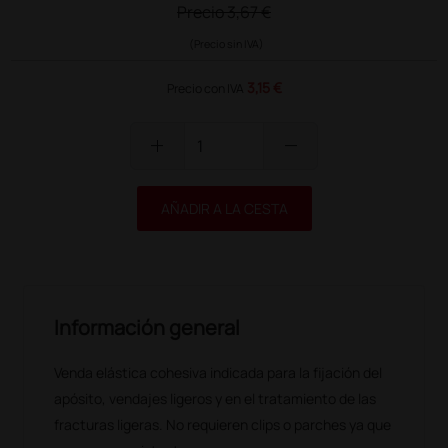
Precio
3,67 €
(Precio sin IVA)
3,15 €
Precio con IVA
add
remove
AÑADIR A LA CESTA
Información general
Venda elástica cohesiva indicada para la fijación del
apósito, vendajes ligeros y en el tratamiento de las
fracturas ligeras. No requieren clips o parches ya que