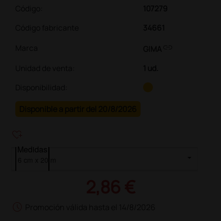
Código:
107279
Código fabricante
34661
link
Marca
GIMA
Unidad de venta
:
1 ud.
Disponibilidad:
Disponible a partir del 20/8/2026
heart_plus
Medidas
2,86 €
schedule
Promoción válida hasta el 14/8/2026