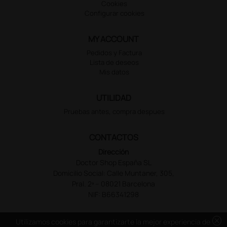
Cookies
Configurar cookies
MY ACCOUNT
Pedidos y Factura
Lista de deseos
Mis datos
UTILIDAD
Pruebas antes, compra despues
CONTACTOS
Dirección
Doctor Shop España SL
Domicilio Social: Calle Muntaner, 305,
Pral. 2ª – 08021 Barcelona
NIF: B66341298
cancel
Utilizamos cookies para garantizarte la mejor experiencia de