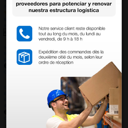
opiniones
Nuestras reseñas de 4 y 5 estrellas.
Haga clic aquí para leerlos todos >
Anterior
Siguiente
14 Jul 2026
todo correcto. podria señalar que un poco caro los portes y el
plazo de entrega se alarga.
Comprador verificado
13 Jul 2026
Es fácil hacer el pedido. El producto, bastante mas barato que en
otras plataformas de material médico. Pero el envío cuesta más
del doble que en cualquier otra empresa dentro de España.
Comprador verificado