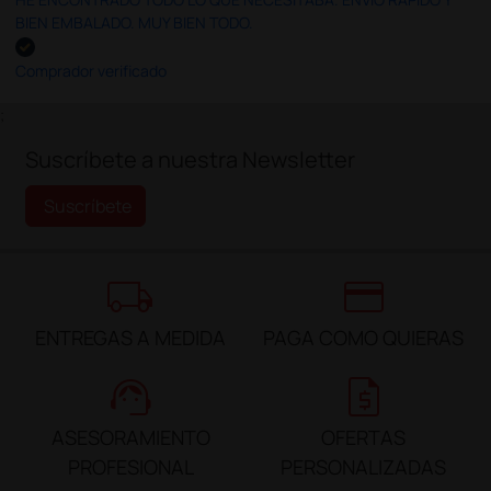
BIEN EMBALADO. MUY BIEN TODO.
Comprador verificado
;
Suscríbete a nuestra Newsletter
Suscríbete
local_shipping
credit_card
ENTREGAS A MEDIDA
PAGA COMO QUIERAS
support_agent
request_quote
ASESORAMIENTO
OFERTAS
PROFESIONAL
PERSONALIZADAS