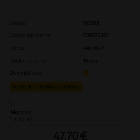
Código:
107268
Código fabricante
FOR0700811
link
Marca
PREVIS
Unidad de venta
:
10 uds.
Disponibilidad:
En stock en 15 días laborables.
heart_plus
Medidas
47,70 €