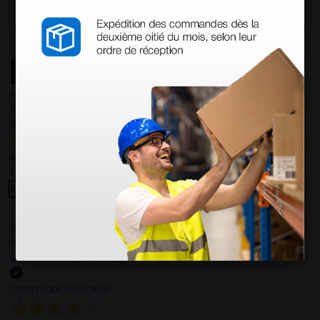
Envía tu pregunta
4,4
/5
597
opiniones
Nuestras reseñas de 4 y 5 estrellas.
Haga clic aquí para leerlos todos >
Anterior
Siguiente
14 Jul 2026
todo correcto. podria señalar que un poco caro los portes y el
plazo de entrega se alarga.
Comprador verificado