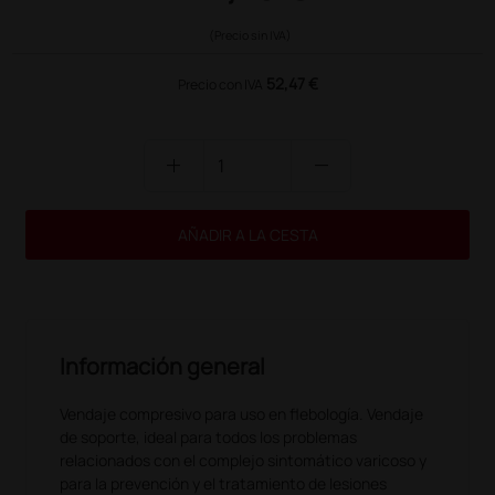
(Precio sin IVA)
52,47 €
Precio con IVA
add
remove
AÑADIR A LA CESTA
Información general
Vendaje compresivo para uso en flebología. Vendaje
de soporte, ideal para todos los problemas
relacionados con el complejo sintomático varicoso y
para la prevención y el tratamiento de lesiones