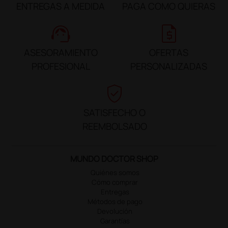
ENTREGAS A MEDIDA
PAGA COMO QUIERAS
support_agent
request_quote
ASESORAMIENTO
OFERTAS
PROFESIONAL
PERSONALIZADAS
verified_user
SATISFECHO O
REEMBOLSADO
MUNDO DOCTOR SHOP
Quiénes somos
Cómo comprar
Entregas
Métodos de pago
Devolución
Garantías