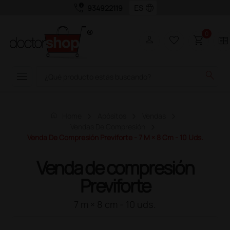
call_quality
language
934922119
0
person
favorite_border
shopping_cart
two_pager
menu
search
home
Home
Apósitos
Vendas
Vendas De Compresión
Venda De Compresión Previforte - 7 M × 8 Cm - 10 Uds.
Venda de compresión
Previforte
7 m × 8 cm - 10 uds.