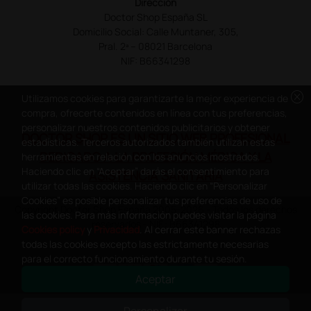
Dirección
Doctor Shop España SL
Domicilio Social: Calle Muntaner, 305,
Pral. 2ª – 08021 Barcelona
NIF: B66341298
cancel
Utilizamos cookies para garantizarte la mejor experiencia de
compra, ofrecerte contenidos en línea con tus preferencias,
personalizar nuestros contenidos publicitarios y obtener
DOCTOR SHOP ES UN SITIO WEB PROFESIONAL
estadísticas. Terceros autorizados también utilizan estas
DEDICADO A LA PROFESIÓN MÉDICA Y LA
herramientas en relación con los anuncios mostrados.
Haciendo clic en “Aceptar” darás el consentimiento para
ASISTENCIA SANITARIA
utilizar todas las cookies. Haciendo clic en “Personalizar
Cookies” es posible personalizar tus preferencias de uso de
Copyright Doctor Shop España 2005-2026 - Todos los derechos
las cookies. Para más información puedes visitar la página
reservados - NIF.: B66341298
Cookies policy
y
Privacidad
. Al cerrar este banner rechazas
todas las cookies excepto las estrictamente necesarias
para el correcto funcionamiento durante tu sesión.
Aceptar
0
This site is protected by reCAPTCHA and the Google
Privacy Policy
and