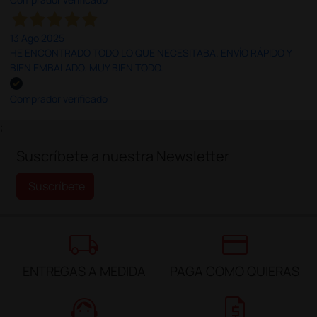
13 Ago 2025
HE ENCONTRADO TODO LO QUE NECESITABA. ENVÍO RÁPIDO Y
BIEN EMBALADO. MUY BIEN TODO.
Comprador verificado
;
Suscríbete a nuestra Newsletter
Suscríbete
local_shipping
credit_card
ENTREGAS A MEDIDA
PAGA COMO QUIERAS
support_agent
request_quote