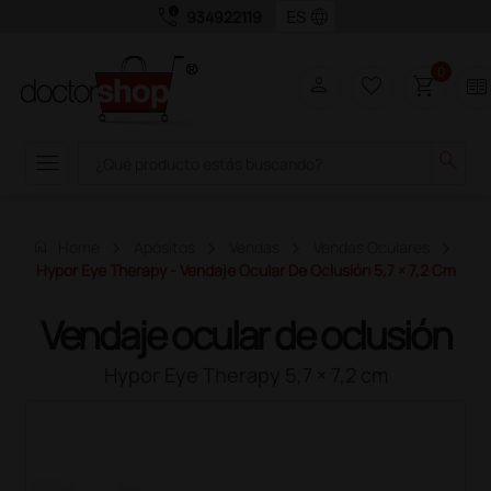
call_quality
language
934922119
0
person
favorite_border
shopping_cart
two_pager
menu
search
home
Home
Apósitos
Vendas
Vendas Oculares
Hypor Eye Therapy - Vendaje Ocular De Oclusión 5,7 × 7,2 Cm
Vendaje ocular de oclusión
Hypor Eye Therapy 5,7 × 7,2 cm