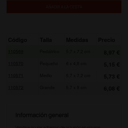
AÑADIR A LA CESTA
Código
Talla
Medidas
Precio
110569
Pediátrico
5,7 x 7,2 cm
8,97 €
110570
Pequeño
6 x 4,8 cm
5,15 €
110571
Medio
5,7 x 7,2 cm
5,73 €
110572
Grande
5,7 x 8 cm
6,08 €
Información general
Vendaje ocular adhesivo de oclusión en envase