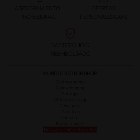
ASESORAMIENTO
OFERTAS
PROFESIONAL
PERSONALIZADAS
verified_user
SATISFECHO O
REEMBOLSADO
MUNDO DOCTOR SHOP
Quiénes somos
Cómo comprar
Entregas
Métodos de pago
Devolución
Garantías
Contactos
Nuevo almacén
Descubrir Doctor Shop Plus