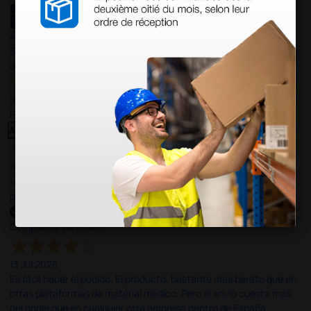
4,4
/5
597
opiniones
Nuestras reseñas de 4 y 5 estrellas.
Haga clic aquí para leerlos todos >
Anterior
Siguiente
14 Jul 2026
todo correcto. podria señalar que un poco caro los portes y el
plazo de entrega se alarga.
Comprador verificado
13 Jul 2026
Es fácil hacer el pedido. El producto, bastante mas barato que en
otras plataformas de material médico. Pero el envío cuesta más
del doble que en cualquier otra empresa dentro de España.