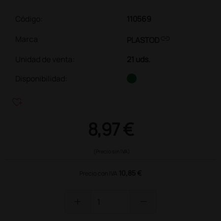
Código:
110569
link
Marca
PLASTOD
Unidad de venta
:
21 uds.
Disponibilidad:
heart_plus
8,97 €
(Precio sin IVA)
10,85 €
Precio con IVA
add
remove