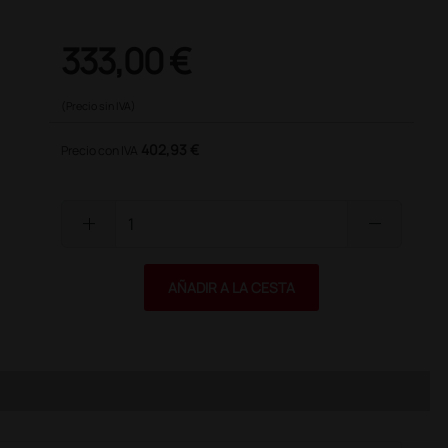
333,00 €
(Precio sin IVA)
402,93 €
Precio con IVA
add
remove
AÑADIR A LA CESTA