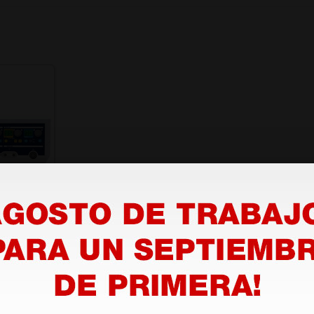
B 300D
polar
90,00 €