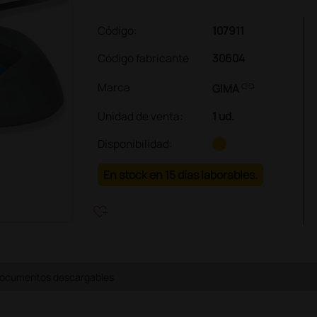
Código:
107911
Código fabricante
30604
link
Marca
GIMA
Unidad de venta
:
1 ud.
Disponibilidad:
En stock en 15 días laborables.
heart_plus
ocumentos descargables