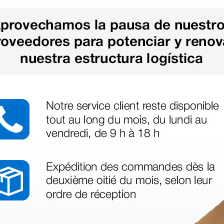
1 ud.
as más
legas que ya