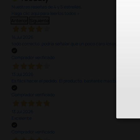
Nuestras reseñas de 4 y 5 estrellas.
Haga clic aquí para leerlos todos >
Anterior
Siguiente
14 Jul 2026
todo correcto. podria señalar que un poco caro los portes y el pl
Comprador verificado
13 Jul 2026
Es fácil hacer el pedido. El producto, bastante mas barato que 
Comprador verificado
13 Jul 2026
Excelente
Comprador verificado