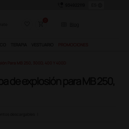
call_quality
language
934922119
0
favorite_border
shopping_cart
two_pager
Blog
rate
ICO
TERAPIA
VESTUARIO
PROMOCIONES
sión Para MB 250, 300D, 400 Y 400D
ba de explosión para MB 250,
ntos descargables
|