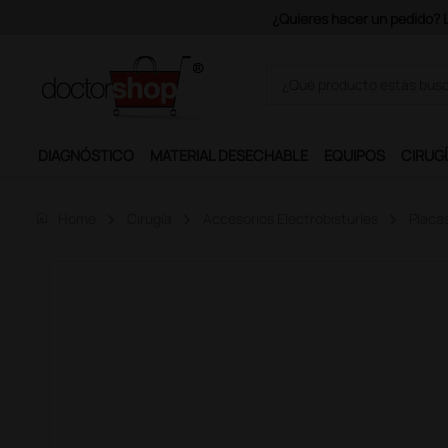
Únete al programa Ds Plus y p
DIAGNÓSTICO
MATERIAL DESECHABLE
EQUIPOS
CIRUGÍ
home
Home
Cirugía
Accesorios Electrobisturíes
Placas