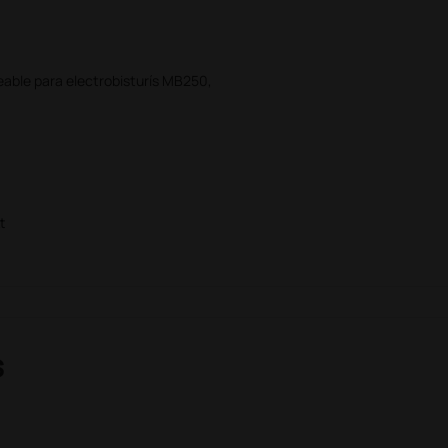
able para electrobisturís MB250,
t
s