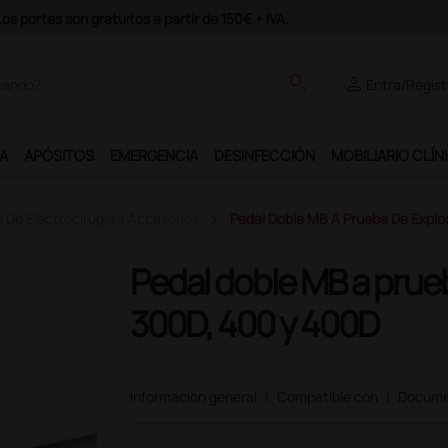
odrás disfrutar de muchos servicios exclusivos.
search
person
Entra/Regíst
A
APÓSITOS
EMERGENCIA
DESINFECCIÓN
MOBILIARIO CLÍN
 De Electrocirugía Y Accesorios
Pedal Doble MB A Prueba De Explo
Pedal doble MB a prue
300D, 400 y 400D
Información general
|
Compatible con
|
Docume