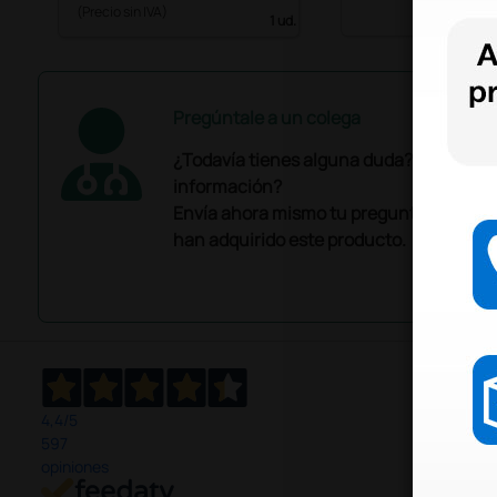
(Precio sin IVA)
1 ud.
Pregúntale a un colega
¿Todavía tienes alguna duda? ¿Necesit
información?
Envía ahora mismo tu pregunta a los co
han adquirido este producto.
4,4
/5
597
opiniones