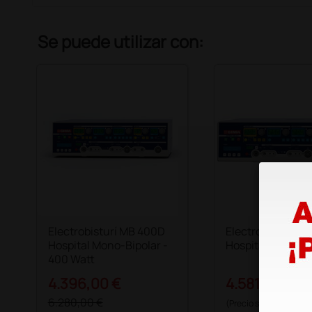
Se puede utilizar con:
Electrobisturí MB 400D
Electrobisturí M
Hospital Mono-Bipolar -
Hospital Mono-Bi
400 Watt
4.396,00 €
4.581,50 €
5.3
6.280,00 €
(Precio sin IVA)