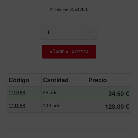
41,75 €
Precio con IVA
add
remove
AÑADIR A LA CESTA
Código
Cantidad
Precio
110168
25 uds.
34,50 €
111088
100 uds.
123,00 €