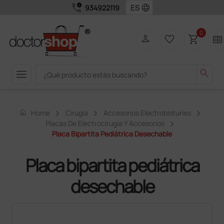
call_quality
language
934922119
0
person
favorite_border
shopping_cart
two_pager
menu
search
home
Home
Cirugía
Accesorios Electrobisturíes
Placas De Electrocirugía Y Accesorios
Placa Bipartita Pediátrica Desechable
Placa bipartita pediátrica
desechable