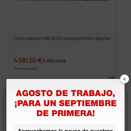
Electrobisturí MB 300D Hospital Mono-Bipolar
4.581,50 €
5.390,00 €
(Precio sin IVA)
×
1 ud.