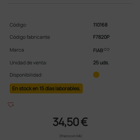
Código:
110168
Código fabricante
F7820P
link
Marca
FIAB
Unidad de venta
:
25 uds.
Disponibilidad:
En stock en 15 días laborables.
heart_plus
34,50 €
(Precio sin IVA)