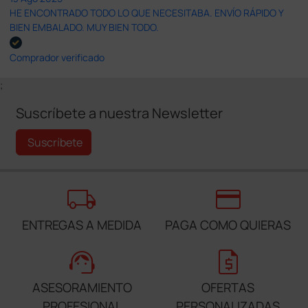
HE ENCONTRADO TODO LO QUE NECESITABA. ENVÍO RÁPIDO Y
BIEN EMBALADO. MUY BIEN TODO.
Comprador verificado
;
Suscríbete a nuestra Newsletter
Suscríbete
local_shipping
credit_card
ENTREGAS A MEDIDA
PAGA COMO QUIERAS
support_agent
request_quote
ASESORAMIENTO
OFERTAS
PROFESIONAL
PERSONALIZADAS