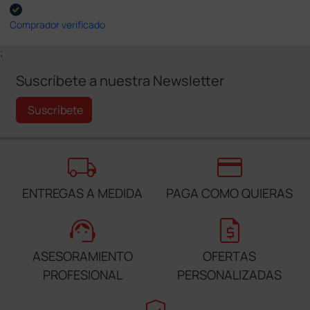
Comprador verificado
;
Suscríbete a nuestra Newsletter
Suscríbete
local_shipping
credit_card
ENTREGAS A MEDIDA
PAGA COMO QUIERAS
support_agent
request_quote
ASESORAMIENTO
OFERTAS
PROFESIONAL
PERSONALIZADAS