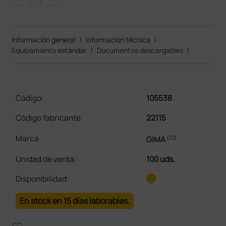
Información general
|
Información técnica
|
Equipamiento estándar
|
Documentos descargables
|
Código:
105538
Código fabricante
22115
link
Marca
GIMA
Unidad de venta
:
100 uds.
Disponibilidad:
En stock en 15 días laborables.