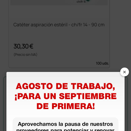
Catéter aspiración estéril - ch/fr 14 - 90 cm
30,30 €
(Precio sin IVA)
100 uds.
×
Pregúntale a un colega