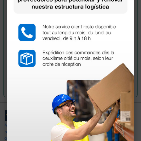
¿Todavía tienes alguna duda? ¿Necesitas más
información?
Envía ahora mismo tu pregunta a los colegas que ya
han adquirido este producto.
Envía tu pregunta
4,4
/5
597
opiniones