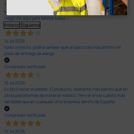
Nuestras reseñas de 4 y 5 estrellas.
Haga clic aquí para leerlos todos >
Anterior
Siguiente
14 Jul 2026
todo correcto. podria señalar que un poco caro los portes y el
plazo de entrega se alarga.
Comprador verificado
13 Jul 2026
Es fácil hacer el pedido. El producto, bastante mas barato que en
otras plataformas de material médico. Pero el envío cuesta más
del doble que en cualquier otra empresa dentro de España.
Comprador verificado
13 Jul 2026