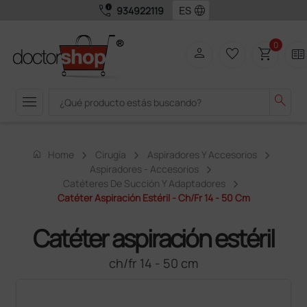
call_quality
language
934922119
0
person
favorite_border
shopping_cart
two_pager
menu
search
home
Home
Cirugía
Aspiradores Y Accesorios
Aspiradores - Accesorios
Catéteres De Succión Y Adaptadores
Catéter Aspiración Estéril - Ch/fr 14 - 50 Cm
Catéter aspiración estéril
ch/fr 14 - 50 cm