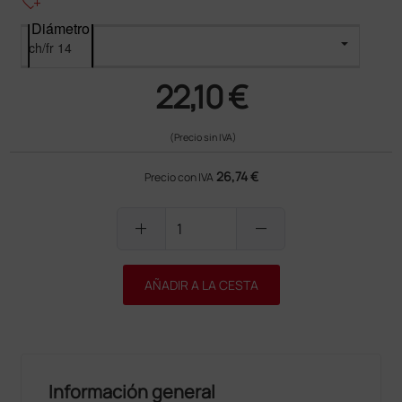
heart_plus
Diámetro
22,10 €
(Precio sin IVA)
26,74 €
Precio con IVA
add
remove
AÑADIR A LA CESTA
Información general