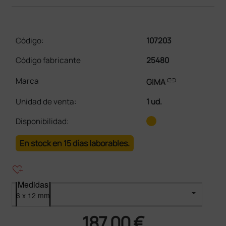
Código:
107203
Código fabricante
25480
link
Marca
GIMA
Unidad de venta
:
1 ud.
Disponibilidad:
En stock en 15 días laborables.
heart_plus
Medidas
187,00 €