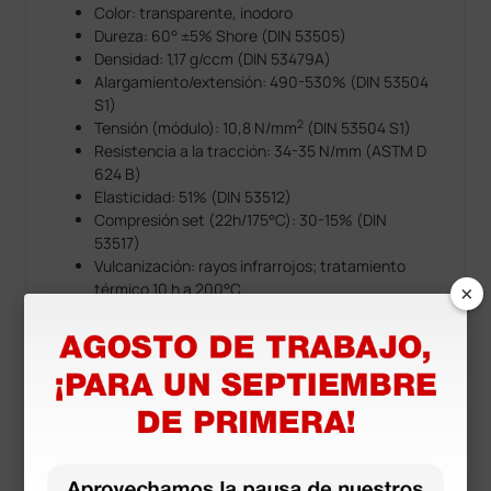
Color: transparente, inodoro
Dureza: 60° ±5% Shore (DIN 53505)
Densidad: 1,17 g/ccm (DIN 53479A)
Alargamiento/extensión: 490-530% (DIN 53504
S1)
2
Tensión (módulo): 10,8 N/mm
(DIN 53504 S1)
Resistencia a la tracción: 34-35 N/mm (ASTM D
624 B)
Elasticidad: 51% (DIN 53512)
Compresión set (22h/175°C): 30-15% (DIN
53517)
Vulcanización: rayos infrarrojos; tratamiento
×
térmico 10 h a 200°C
Estéril: autoclave 135°C (2,2-2,5 bar) y rayos
gamma
Resistencia al aire/calor: hasta 200°C