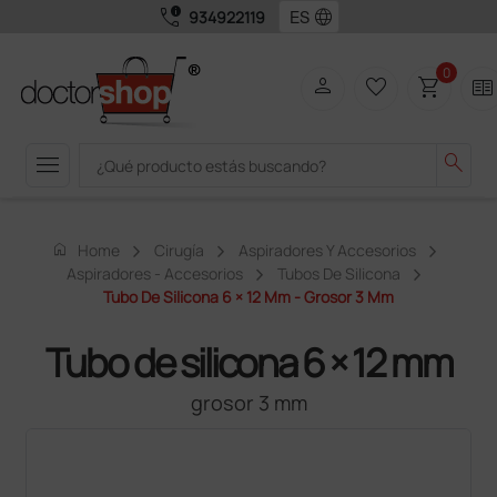
call_quality
language
934922119
0
person
favorite_border
shopping_cart
two_pager
menu
search
home
Home
Cirugía
Aspiradores Y Accesorios
Aspiradores - Accesorios
Tubos De Silicona
Tubo De Silicona 6 × 12 Mm - Grosor 3 Mm
Tubo de silicona 6 × 12 mm
grosor 3 mm