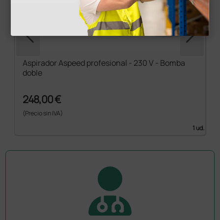
Aspirador Aspeed profesional - 230 V - Bomba
doble
248,00 €
(Precio sin IVA)
1 ud.