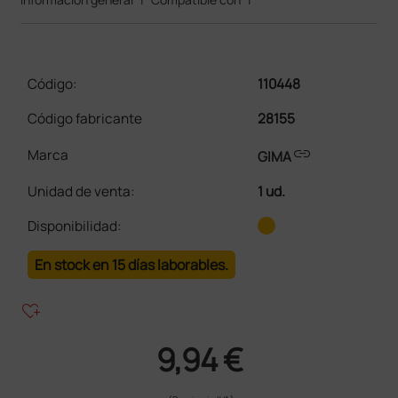
Código:
110448
Código fabricante
28155
link
Marca
GIMA
Unidad de venta
:
1 ud.
Disponibilidad:
En stock en 15 días laborables.
heart_plus
9,94 €