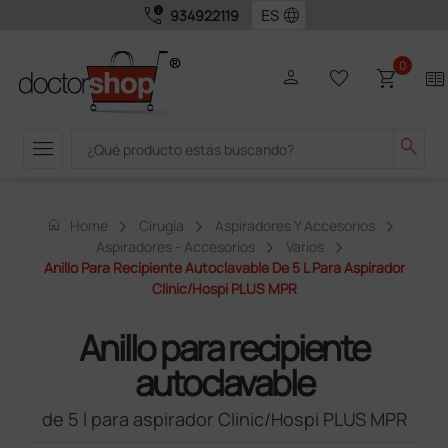
call_quality
language
934922119
0
person
favorite_border
shopping_cart
two_pager
menu
search
home
Home
Cirugía
Aspiradores Y Accesorios
Aspiradores - Accesorios
Varios
Anillo Para Recipiente Autoclavable De 5 L Para Aspirador
Clinic/Hospi PLUS MPR
Anillo para recipiente
autoclavable
de 5 l para aspirador Clinic/Hospi PLUS MPR