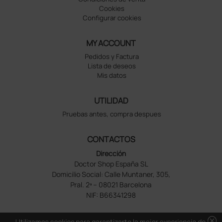
Cookies
Configurar cookies
MY ACCOUNT
Pedidos y Factura
Lista de deseos
Mis datos
UTILIDAD
Pruebas antes, compra despues
CONTACTOS
Dirección
Doctor Shop España SL
Domicilio Social: Calle Muntaner, 305,
Pral. 2ª – 08021 Barcelona
NIF: B66341298
cancel
Utilizamos cookies para garantizarte la mejor experiencia de