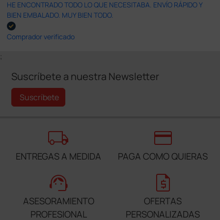
HE ENCONTRADO TODO LO QUE NECESITABA. ENVÍO RÁPIDO Y
BIEN EMBALADO. MUY BIEN TODO.
Comprador verificado
;
Suscríbete a nuestra Newsletter
Suscríbete
local_shipping
credit_card
ENTREGAS A MEDIDA
PAGA COMO QUIERAS
support_agent
request_quote
ASESORAMIENTO
OFERTAS
PROFESIONAL
PERSONALIZADAS