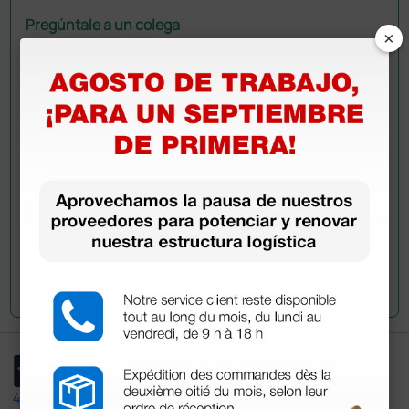
Pregúntale a un colega
×
¿Todavía tienes alguna duda? ¿Necesitas más
información?
Envía ahora mismo tu pregunta a los colegas que ya
han adquirido este producto.
Envía tu pregunta
4,4
/5