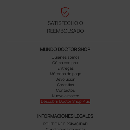
verified_user
SATISFECHO O
REEMBOLSADO
MUNDO DOCTOR SHOP
Quiénes somos
Cómo comprar
Entregas
Métodos de pago
Devolución
Garantías
Contactos
Nuevo almacén
Descubrir Doctor Shop Plus
INFORMACIONES LEGALES
POLÍTICA DE PRIVACIDAD
Condiciones de venta