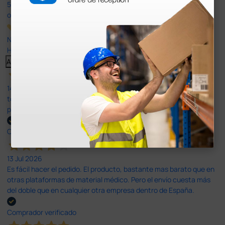
597
opiniones
Nuestras reseñas de 4 y 5 estrellas.
Haga clic aquí para leerlos todos >
Anterior
Siguiente
14 Jul 2026
todo correcto. podria señalar que un poco caro los portes y el
plazo de entrega se alarga.
Comprador verificado
13 Jul 2026
Es fácil hacer el pedido. El producto, bastante mas barato que en
otras plataformas de material médico. Pero el envío cuesta más
del doble que en cualquier otra empresa dentro de España.
Comprador verificado