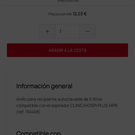
(Precio sin IVA)
12,03 €
Precio con IVA
add
remove
AÑADIR A LA CESTA
Información general
Anillo para recipiente autoclavable de 5 litros
compatible con el aspirador CLINIC/HOSPI PLUS MPR
(ref. 110408)
Compatible con