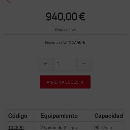
heart_plus
940,00 €
(Precio sin IVA)
1.137,40 €
Precio con IVA
add
remove
AÑADIR A LA CESTA
Código
Equipamiento
Capacidad de
104820
2 vasos de 2 litros
90 lit/min