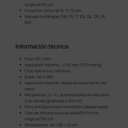
longitud 150 cm
Conector cónico Ø 10-11-12 mm
Manual multilingüe (GB, FR, IT, ES, DE, GR, PL,
RO)
Información técnica
Flujo: 90 L/min
Aspiración máxima: -0,90 bar (675 mmHg)
Ciclo operativo: continuo
Ruido: 46,4 dBA
Aspiración máxima: rápido alcanzamiento del
vacío
Recipientes: 2 × 4 L autoclavables en Makrolon
(con escala graduada a 400 ml)
Filtro antibacteriano hidrofóbico (desechable)
Tubo de silicona autoclavable Ø 8×14 mm,
longitud 150 cm
Dimensiones: 46 × 85 × 42 cm