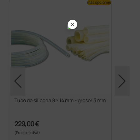
más opciones
×
Tubo de silicona 8 × 14 mm - grosor 3 mm
229,00 €
(Precio sin IVA)