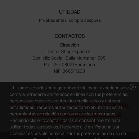
UTILIDAD
Pruebas antes, compra despues
CONTACTOS
Dirección
Doctor Shop España SL
Domicilio Social: Calle Muntaner, 305,
Pral. 2ª – 08021 Barcelona
NIF: B66341298
cancel
Utilizamos cookies para garantizarte la mejor experiencia de
compra, ofrecerte contenidos en línea con tus preferencias,
personalizar nuestros contenidos publicitarios y obtener
DOCTOR SHOP ES UN SITIO WEB PROFESIONAL
estadísticas. Terceros autorizados también utilizan estas
DEDICADO A LA PROFESIÓN MÉDICA Y LA
herramientas en relación con los anuncios mostrados.
Haciendo clic en “Aceptar” darás el consentimiento para
ASISTENCIA SANITARIA
utilizar todas las cookies. Haciendo clic en “Personalizar
Cookies” es posible personalizar tus preferencias de uso de
Copyright Doctor Shop España 2005-2026 - Todos los derechos