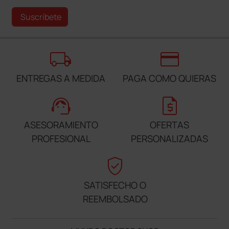
Suscríbete
local_shipping
credit_card
ENTREGAS A MEDIDA
PAGA COMO QUIERAS
support_agent
request_quote
ASESORAMIENTO
OFERTAS
PROFESIONAL
PERSONALIZADAS
verified_user
SATISFECHO O
REEMBOLSADO