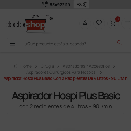
call_quality
language
934922119
0
person
favorite_border
shopping_cart
two_pager
menu
search
home
Home
Cirugía
Aspiradores Y Accesorios
Aspiradores Quirúrgicos Para Hospital
Aspirador Hospi Plus Basic Con 2 Recipientes De 4 Litros - 90 L/min
Aspirador Hospi Plus Basic
con 2 recipientes de 4 litros - 90 l/min