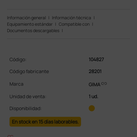
Información general
|
Información técnica
|
Equipamiento estándar
|
Compatible con
|
Documentos descargables
|
Código:
104827
Código fabricante
28201
link
Marca
GIMA
Unidad de venta
:
1 ud.
Disponibilidad:
En stock en 15 días laborables.