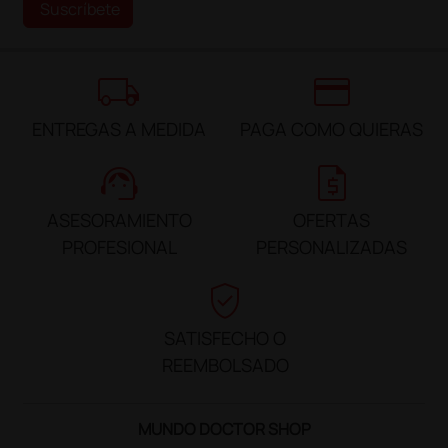
Suscríbete
local_shipping
credit_card
ENTREGAS A MEDIDA
PAGA COMO QUIERAS
support_agent
request_quote
ASESORAMIENTO
OFERTAS
PROFESIONAL
PERSONALIZADAS
verified_user
SATISFECHO O
REEMBOLSADO
MUNDO DOCTOR SHOP