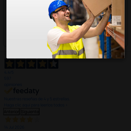
Envía tu pregunta
4,4
/5
597
opiniones
Nuestras reseñas de 4 y 5 estrellas.
Haga clic aquí para leerlos todos >
Anterior
Siguiente
14 Jul 2026