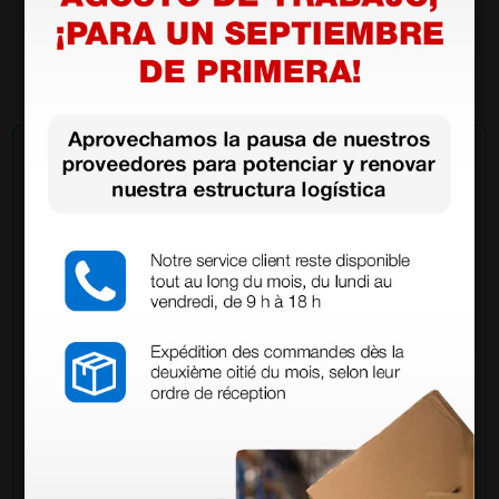
19,10 €
(Precio sin IVA)
10 uds.
Pregúntale a un colega
¿Todavía tienes alguna duda? ¿Necesitas más
información?
Envía ahora mismo tu pregunta a los colegas que ya
han adquirido este producto.