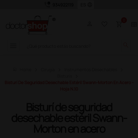
call_quality
language
934922119
0
person
favorite_border
shopping_cart
two_pager
menu
search
home
Home
Cirugía
Instrumentos Desechables
Bisturís
Bisturí De Seguridad Desechable Estéril Swann-Morton En Acero -
Hoja N.10
Bisturí de seguridad
desechable estéril Swann-
Morton en acero