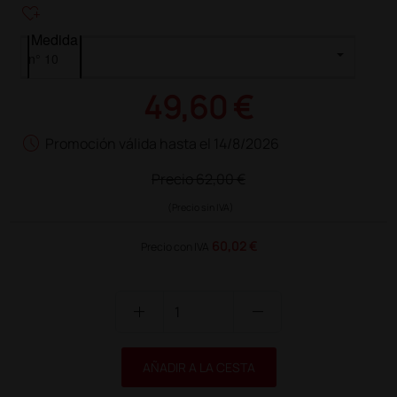
heart_plus
Medida
49,60 €
schedule
Promoción válida hasta el 14/8/2026
Precio
62,00 €
(Precio sin IVA)
60,02 €
Precio con IVA
add
remove
AÑADIR A LA CESTA