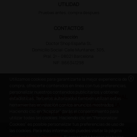
UTILIDAD
Pruebas antes, compra despues
CONTACTOS
Dirección
Doctor Shop España SL
Domicilio Social: Calle Muntaner, 305,
Pral. 2ª – 08021 Barcelona
NIF: B66341298
cancel
Utilizamos cookies para garantizarte la mejor experiencia de
compra, ofrecerte contenidos en línea con tus preferencias,
personalizar nuestros contenidos publicitarios y obtener
DOCTOR SHOP ES UN SITIO WEB PROFESIONAL
estadísticas. Terceros autorizados también utilizan estas
DEDICADO A LA PROFESIÓN MÉDICA Y LA
herramientas en relación con los anuncios mostrados.
Haciendo clic en “Aceptar” darás el consentimiento para
ASISTENCIA SANITARIA
utilizar todas las cookies. Haciendo clic en “Personalizar
Cookies” es posible personalizar tus preferencias de uso de
Copyright Doctor Shop España 2005-2026 - Todos los derechos
las cookies. Para más información puedes visitar la página
reservados - NIF.: B66341298
Cookies policy
y
Privacidad
. Al cerrar este banner rechazas