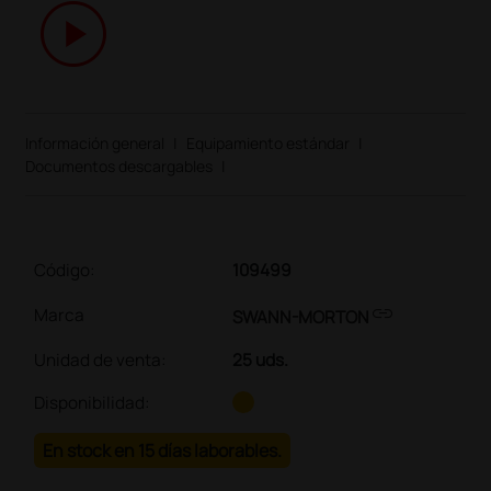
play_circle
Información general
|
Equipamiento estándar
|
Documentos descargables
|
Código:
109499
link
Marca
SWANN-MORTON
Unidad de venta
:
25 uds.
Disponibilidad:
En stock en 15 días laborables.