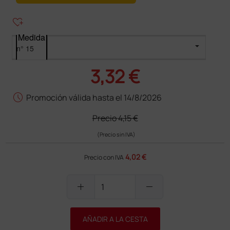
heart_plus
Medida
3,32 €
schedule
Promoción válida hasta el 14/8/2026
Precio
4,15 €
(Precio sin IVA)
4,02 €
Precio con IVA
add
remove
AÑADIR A LA CESTA