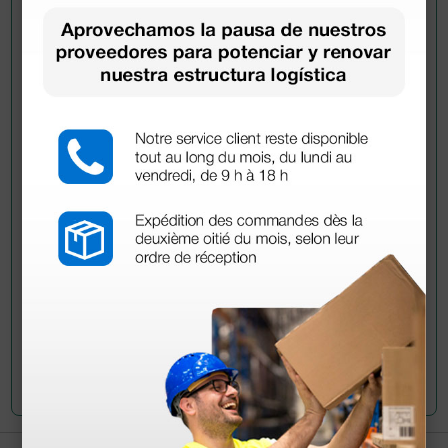
Pregúntale a un colega
¿Todavía tienes alguna duda? ¿Necesitas más
información?
Envía ahora mismo tu pregunta a los colegas que ya
han adquirido este producto.
Envía tu pregunta