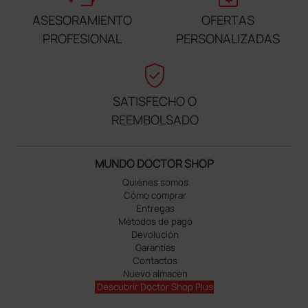
ASESORAMIENTO
OFERTAS
PROFESIONAL
PERSONALIZADAS
verified_user
SATISFECHO O
REEMBOLSADO
MUNDO DOCTOR SHOP
Quiénes somos
Cómo comprar
Entregas
Métodos de pago
Devolución
Garantías
Contactos
Nuevo almacén
Descubrir Doctor Shop Plus