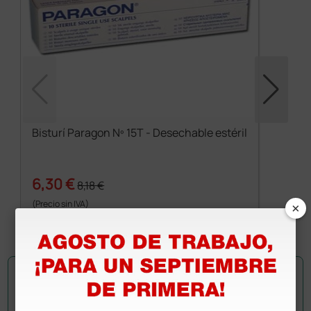
Bisturí Paragon Nº 15T - Desechable estéril
6,30 €
8,18 €
×
(Precio sin IVA)
10 uds.