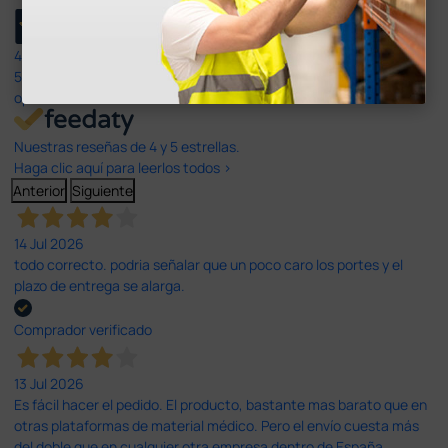
4,4
/5
597
opiniones
Nuestras reseñas de 4 y 5 estrellas.
Haga clic aquí para leerlos todos >
Anterior
Siguiente
14 Jul 2026
todo correcto. podria señalar que un poco caro los portes y el
plazo de entrega se alarga.
Comprador verificado
13 Jul 2026
Es fácil hacer el pedido. El producto, bastante mas barato que en
otras plataformas de material médico. Pero el envío cuesta más
del doble que en cualquier otra empresa dentro de España.