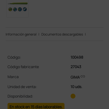
Información general
|
Documentos descargables
|
Código:
100498
Código fabricante
27043
link
Marca
GIMA
Unidad de venta
:
10 uds.
Disponibilidad:
En stock en 15 días laborables.