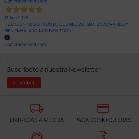
Comprador verificado
13 Ago 2025
HE ENCONTRADO TODO LO QUE NECESITABA. ENVÍO RÁPIDO Y
BIEN EMBALADO. MUY BIEN TODO.
Comprador verificado
;
Suscríbete a nuestra Newsletter
Suscríbete
local_shipping
credit_card
ENTREGAS A MEDIDA
PAGA COMO QUIERAS
support_agent
request_quote