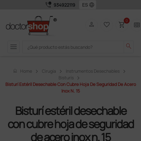
call_quality
language
934922119
0
person
favorite_border
shopping_cart
two_pager
menu
search
home
Home
Cirugía
Instrumentos Desechables
Bisturís
Bisturí Estéril Desechable Con Cubre Hoja De Seguridad De Acero
Inox N. 15
Bisturí estéril desechable
con cubre hoja de seguridad
de acero inox n. 15