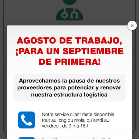
×
Pregúntale a un colega
¿Todavía tienes alguna duda? ¿Necesitas más
información?
Envía ahora mismo tu pregunta a los colegas que ya
han adquirido este producto.
Envía tu pregunta