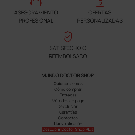
support_agent
request_quote
ASESORAMIENTO
OFERTAS
PROFESIONAL
PERSONALIZADAS
verified_user
SATISFECHO O
REEMBOLSADO
MUNDO DOCTOR SHOP
Quiénes somos
Cómo comprar
Entregas
Métodos de pago
Devolución
Garantías
Contactos
Nuevo almacén
Descubrir Doctor Shop Plus