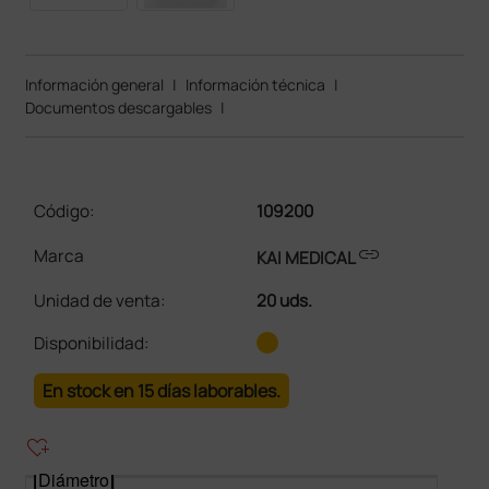
Información general
|
Información técnica
|
Documentos descargables
|
Código:
109200
link
Marca
KAI MEDICAL
Unidad de venta
:
20 uds.
Disponibilidad:
En stock en 15 días laborables.
heart_plus
Diámetro