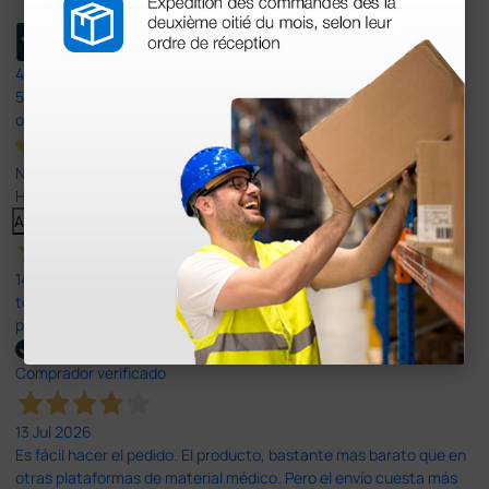
4,4
/5
597
opiniones
Nuestras reseñas de 4 y 5 estrellas.
Haga clic aquí para leerlos todos >
Anterior
Siguiente
14 Jul 2026
todo correcto. podria señalar que un poco caro los portes y el
plazo de entrega se alarga.
Comprador verificado
13 Jul 2026
Es fácil hacer el pedido. El producto, bastante mas barato que en
otras plataformas de material médico. Pero el envío cuesta más