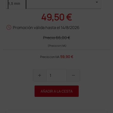
49,50 €
schedule
Promoción válida hasta el 14/8/2026
Precio
66,00 €
(Precio sin IVA)
59,90 €
Precio con IVA
add
remove
AÑADIR A LA CESTA