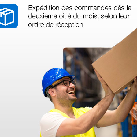
Acero
100 uds.
as más
legas que ya