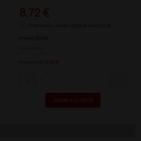
8,72 €
schedule
Promoción válida hasta el 14/8/2026
Precio
12,11 €
(Precio sin IVA)
10,55 €
Precio con IVA
add
remove
AÑADIR A LA CESTA