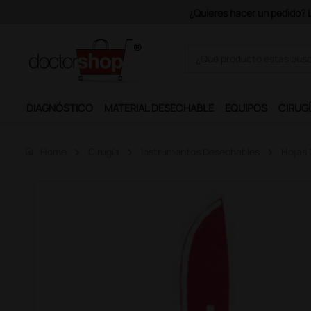
Únete al programa Ds Plus y p
DIAGNÓSTICO
MATERIAL DESECHABLE
EQUIPOS
CIRUGÍ
home
Home
Cirugía
Instrumentos Desechables
Hojas 