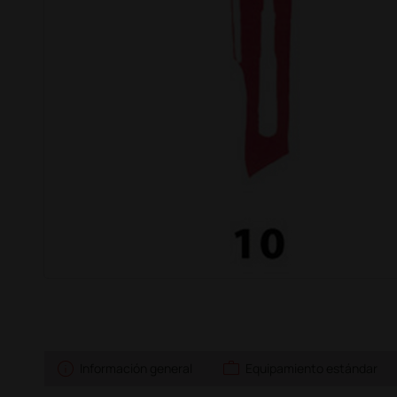
info
work
Información general
Equipamiento estándar