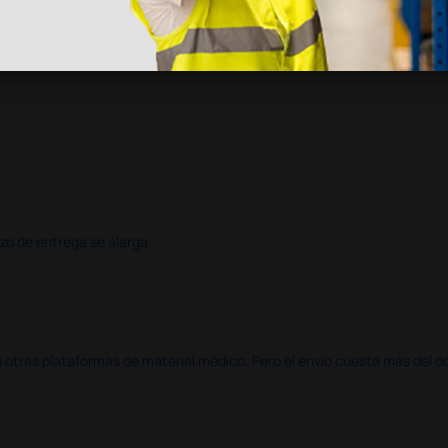
azo de entrega se alarga.
en otras plataformas de material médico. Pero el envío cuesta más del 