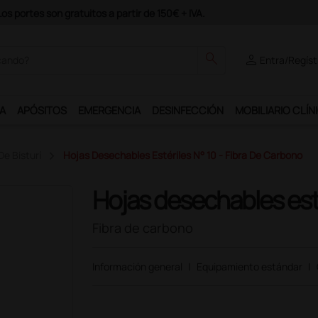
odrás disfrutar de muchos servicios exclusivos.
search
person
Entra/Regíst
A
APÓSITOS
EMERGENCIA
DESINFECCIÓN
MOBILIARIO CLÍN
De Bisturí
Hojas Desechables Estériles N° 10 - Fibra De Carbono
Hojas desechables esté
Fibra de carbono
Información general
|
Equipamiento estándar
|