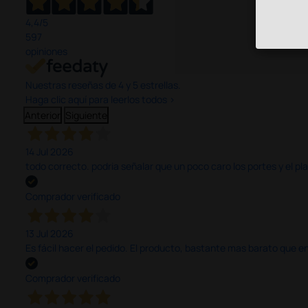
4,4
/5
597
opiniones
Nuestras reseñas de 4 y 5 estrellas.
Haga clic aquí para leerlos todos >
Anterior
Siguiente
14 Jul 2026
todo correcto. podria señalar que un poco caro los portes y el pl
Comprador verificado
13 Jul 2026
Es fácil hacer el pedido. El producto, bastante mas barato que 
Comprador verificado