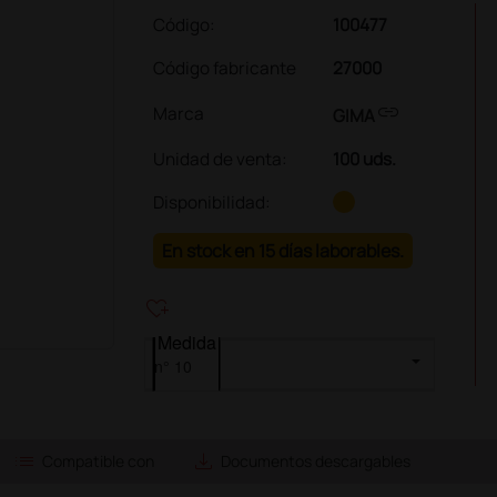
Código:
100477
Código fabricante
27000
link
Marca
GIMA
Unidad de venta
:
100 uds.
Disponibilidad:
En stock en 15 días laborables.
heart_plus
Medida
list
save_alt
Compatible con
Documentos descargables