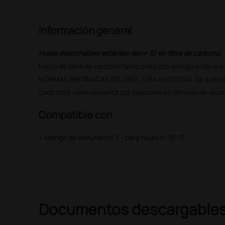
Información general
Hojas desechables estériles del nº 10 en fibra de carbono.
Hojas de fibra de carbono fabricadas con arreglo a los requ
NORMAS BRITÁNICAS BS 2982, 5194 e ISO 7740. Se suminis
cada hoja viene envuelta por separado en láminas de alumi
Compatible con
• Mango de bisturíes nº 3 - para hojas nº 10-15
Documentos descargable