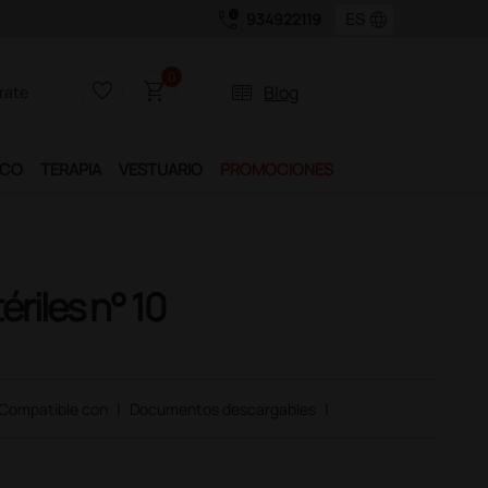
call_quality
language
934922119
0
favorite_border
shopping_cart
two_pager
Blog
rate
ICO
TERAPIA
VESTUARIO
PROMOCIONES
riles n° 10
Compatible con
|
Documentos descargables
|