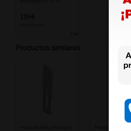
para hojas nº 10-15
1,39 €
(Precio sin IVA)
1 ud.
Productos similares
Hojas de bisturí Paragon
Hojas desechabl