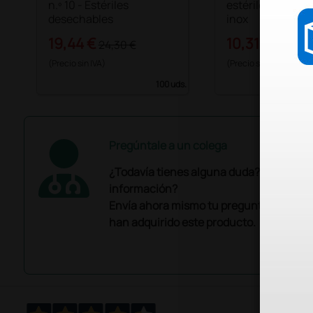
n.º 10 - Estériles
estériles n° 10 - 
desechables
inox
19,44 €
10,31 €
24,30 €
12,57 €
(Precio sin IVA)
(Precio sin IVA)
100 uds.
Pregúntale a un colega
¿Todavía tienes alguna duda? ¿Necesit
información?
Envía ahora mismo tu pregunta a los co
han adquirido este producto.