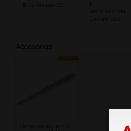
Certificado CE
Declaración de
conformidad
Accesorios
más opciones
Mango de bisturíes nº 3 -