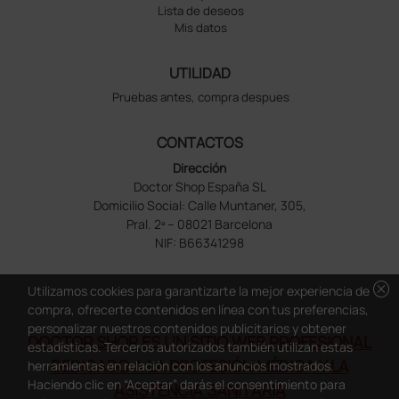
Lista de deseos
Mis datos
UTILIDAD
Pruebas antes, compra despues
CONTACTOS
Dirección
Doctor Shop España SL
Domicilio Social: Calle Muntaner, 305,
Pral. 2ª – 08021 Barcelona
NIF: B66341298
cancel
Utilizamos cookies para garantizarte la mejor experiencia de
compra, ofrecerte contenidos en línea con tus preferencias,
personalizar nuestros contenidos publicitarios y obtener
DOCTOR SHOP ES UN SITIO WEB PROFESIONAL
estadísticas. Terceros autorizados también utilizan estas
DEDICADO A LA PROFESIÓN MÉDICA Y LA
herramientas en relación con los anuncios mostrados.
Haciendo clic en “Aceptar” darás el consentimiento para
ASISTENCIA SANITARIA