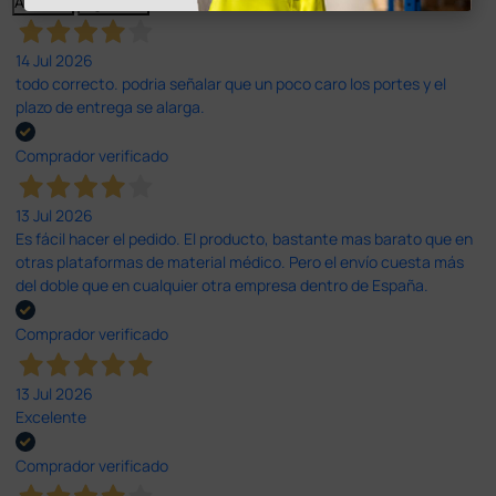
Anterior
Siguiente
14 Jul 2026
todo correcto. podria señalar que un poco caro los portes y el
plazo de entrega se alarga.
Comprador verificado
13 Jul 2026
Es fácil hacer el pedido. El producto, bastante mas barato que en
otras plataformas de material médico. Pero el envío cuesta más
del doble que en cualquier otra empresa dentro de España.
Comprador verificado
13 Jul 2026
Excelente
Comprador verificado