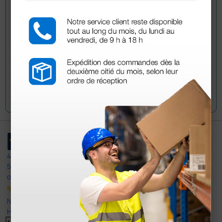
han adquirido este producto.
Envía tu pregunta
4,4
/5
597
opiniones
Nuestras reseñas de 4 y 5 estrellas.
Haga clic aquí para leerlos todos >