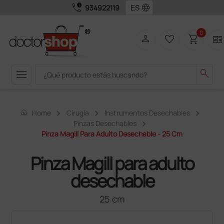
call_quality
language
934922119
0
person
favorite_border
shopping_cart
two_pager
menu
search
home
Home
Cirugía
Instrumentos Desechables
Pinzas Desechables
Pinza Magill Para Adulto Desechable - 25 Cm
Pinza Magill para adulto
desechable
25 cm