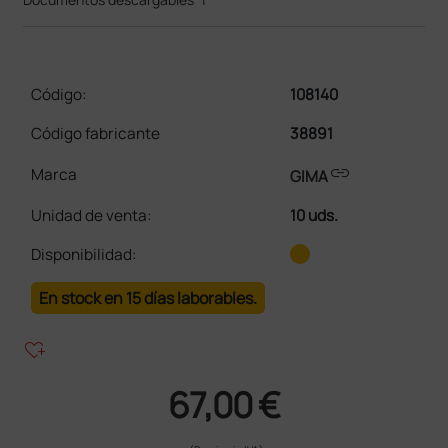
Código:
108140
Código fabricante
38891
link
Marca
GIMA
Unidad de venta
:
10 uds.
Disponibilidad:
En stock en 15 días laborables.
heart_plus
67,00 €