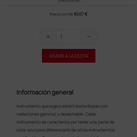
(Precio sin IVA)
81,07 €
Precio con IVA
add
remove
AÑADIR A LA CESTA
Información general
Instrumento quirúrgico estéril (esterilizado con
radiaciones gamma) y desechable. Cada
instrumento se caracteriza por tener una parte de
color azul para diferenciarlo de otros instrumentos