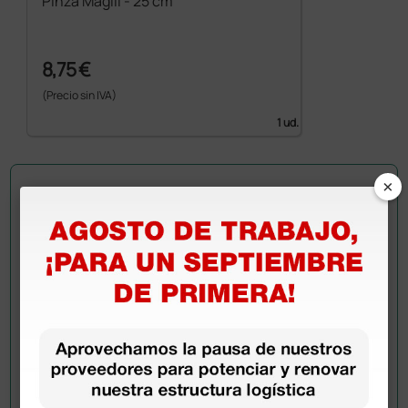
Pinza Magill - 25 cm
8,75 €
(Precio sin IVA)
1 ud.
×
Pregúntale a un colega
¿Todavía tienes alguna duda? ¿Necesitas más
información?
Envía ahora mismo tu pregunta a los colegas que ya