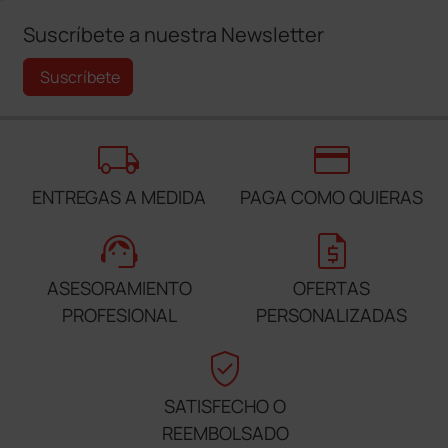
Suscríbete a nuestra Newsletter
Suscríbete
local_shipping
credit_card
ENTREGAS A MEDIDA
PAGA COMO QUIERAS
support_agent
request_quote
ASESORAMIENTO
OFERTAS
PROFESIONAL
PERSONALIZADAS
verified_user
SATISFECHO O
REEMBOLSADO