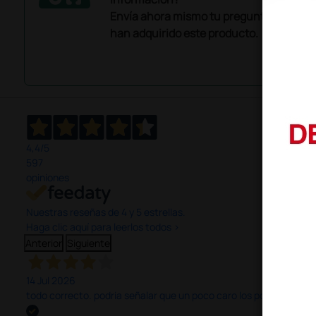
Envía ahora mismo tu pregunta a los co
han adquirido este producto.
4,4
/5
597
opiniones
Nuestras reseñas de 4 y 5 estrellas.
Haga clic aquí para leerlos todos >
Anterior
Siguiente
14 Jul 2026
todo correcto. podria señalar que un poco caro los portes y el pl