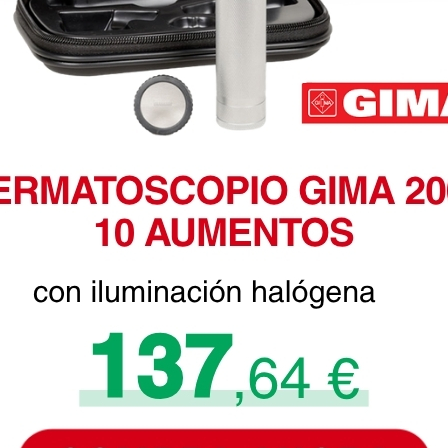
legas que ya
azo de entrega se alarga.