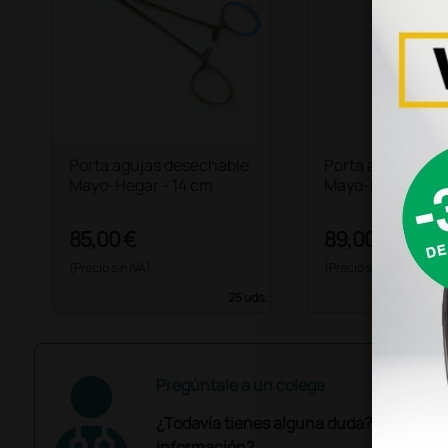
Porta agujas desechable
Porta agujas de
Mayo-Hegar - 14 cm
Mayo-Hegar - 16
85,00 €
89,00 €
(Precio sin IVA)
(Precio sin IVA)
25 uds.
Pregúntale a un colega
¿Todavía tienes alguna duda? ¿Necesit
información?