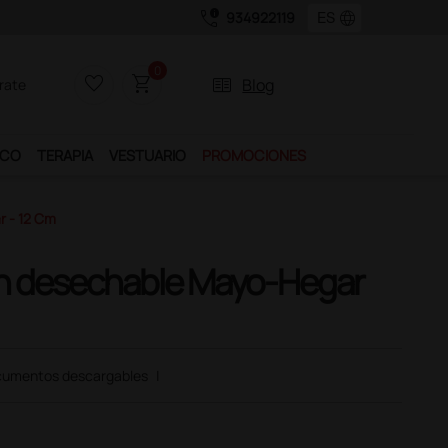
call_quality
language
934922119
0
favorite_border
shopping_cart
two_pager
Blog
rate
ICO
TERAPIA
VESTUARIO
PROMOCIONES
 - 12 Cm
n desechable Mayo-Hegar
umentos descargables
|