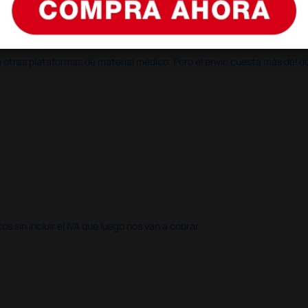
en otras plataformas de material médico. Pero el envío cuesta más del 
 sin incluir el IVA que luego nos van a cobrar.