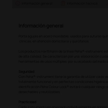
info
assignment
sav
Información general
Información técnica
Información general
Porta agujas en acero inoxidable, usados para suturas qui
clínicas, en atención domiciliaria y quirófanos.
Los productos Harttmann de la línea Peha®-instrument es
de alta calidad. Se caracterizan por una elaboración cui
herramientas de usos múltiples por su acabado satinado an
Seguridad
Con Peha®-instrument tiene la garantía de utilizar cada v
totalmente funcional y en perfectas condiciones higiénica
identificación Peha Colour Lock® evitará cualquier riesgo 
desechables y reutilizables.
Practicidad
Cada instrumento es envasado individualmente en sobres d