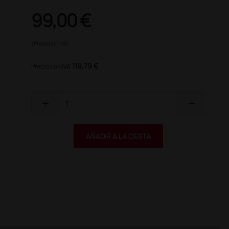
99,00 €
(Precio sin IVA)
119,79 €
Precio con IVA
add
remove
AÑADIR A LA CESTA