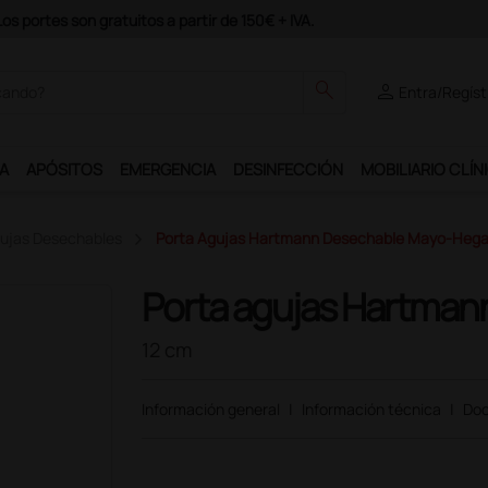
 Ds Plus y podrás disfrutar de muchos servicios exclusivos.
search
person
Entra/Regíst
A
APÓSITOS
EMERGENCIA
DESINFECCIÓN
MOBILIARIO CLÍN
ujas Desechables
Porta Agujas Hartmann Desechable Mayo-Hegar
Porta agujas Hartman
12 cm
Información general
|
Información técnica
|
Doc