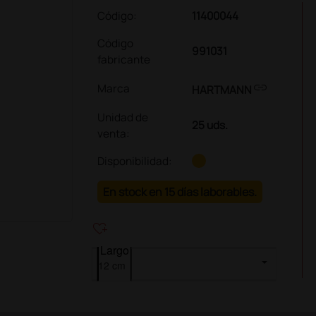
Código:
11400044
Código
991031
fabricante
link
Marca
HARTMANN
Unidad de
25 uds.
venta
:
Disponibilidad:
En stock en 15 días laborables.
heart_plus
Largo