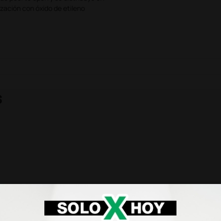
ización con óxido de etileno
s una vez utilizadas pueden a su
 eliminadas de acuerdo con la
de los materiales ferrosos son
nizas.
s