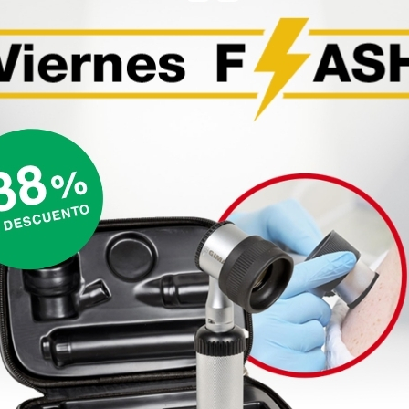
sechable
Porta-agujas Hegar
 cm
Mayo Aesculap SUSI®
desechable - 15 cm
84,00 €
(Precio sin IVA)
25 uds.
20 uds.
as más