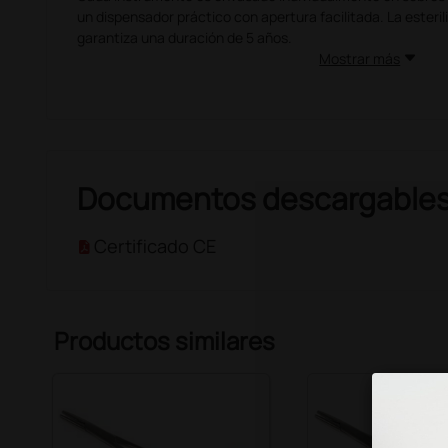
un dispensador práctico con apertura facilitada. La esteril
garantiza una duración de 5 años.
Mostrar más
Ecosostenibilidad
Fabricadas en acero inoxidable reciclado, las herramienta
vez ser recicladas después de su uso. De hecho, deben ser
normativa, en las plantas de incineración de residuos, don
magnéticamente extraídos y separados del resto de las ce
Documentos descargable
Certificado CE
Productos similares