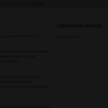
e_alt
Documentos descargables
Información técnica
rúrgicas en enfermería, en
Longitud: 12 cm
tán fabricados en acero médico
dadosa comparable a las
ti-reflejos.
ez una nueva herramienta,
s. Con el sistema de
de mix-up entre los instrumentos
e peel to open y se distribuye en