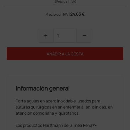
(Precio sin IVA)
124,63 €
Precio con IVA
add
remove
AÑADIR A LA CESTA
Información general
Porta agujas en acero inoxidable, usados para
suturas quirúrgicas en en enfermería, en clínicas, en
atención domiciliaria y quirófanos.
Los productos Harttmann de la línea Peha®-