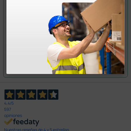
información?
Envía ahora mismo tu pregunta a los colegas que ya
han adquirido este producto.
Envía tu pregunta
4,4
/5
597
opiniones
Nuestras reseñas de 4 y 5 estrellas.