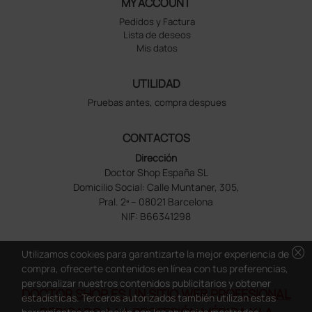
MY ACCOUNT
Pedidos y Factura
Lista de deseos
Mis datos
UTILIDAD
Pruebas antes, compra despues
CONTACTOS
Dirección
Doctor Shop España SL
Domicilio Social: Calle Muntaner, 305,
Pral. 2ª – 08021 Barcelona
NIF: B66341298
cancel
Utilizamos cookies para garantizarte la mejor experiencia de
compra, ofrecerte contenidos en línea con tus preferencias,
personalizar nuestros contenidos publicitarios y obtener
DOCTOR SHOP ES UN SITIO WEB PROFESIONAL
estadísticas. Terceros autorizados también utilizan estas