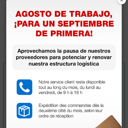
Porta agujas desechable Mayo-Hegar - 14 cm
85,00 €
(Precio sin IVA)
25 uds.
Pregúntale a un colega
¿Todavía tienes alguna duda? ¿Necesitas más