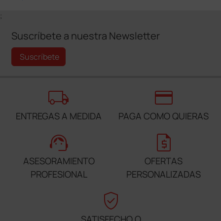
;
Suscríbete a nuestra Newsletter
Suscríbete
local_shipping
credit_card
ENTREGAS A MEDIDA
PAGA COMO QUIERAS
support_agent
request_quote
ASESORAMIENTO
OFERTAS
PROFESIONAL
PERSONALIZADAS
verified_user
SATISFECHO O