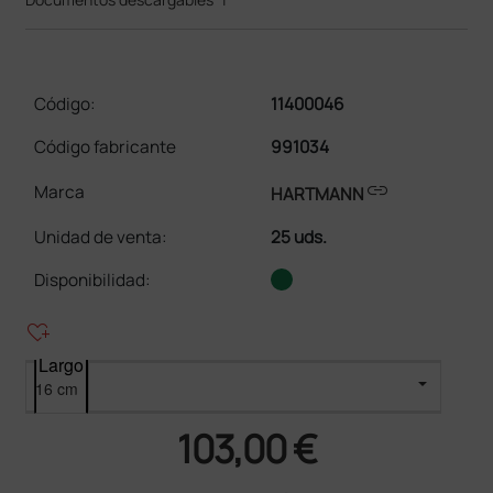
Código:
11400046
Código fabricante
991034
link
Marca
HARTMANN
Unidad de venta
:
25 uds.
Disponibilidad:
heart_plus
Largo
103,00 €