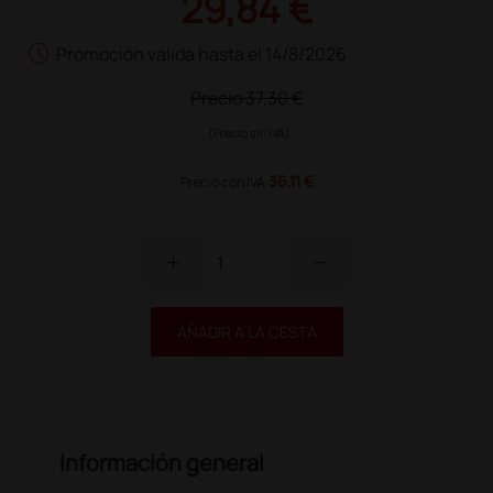
29,84 €
schedule
Promoción válida hasta el 14/8/2026
Precio
37,30 €
(Precio sin IVA)
36,11 €
Precio con IVA
add
remove
AÑADIR A LA CESTA
Información general