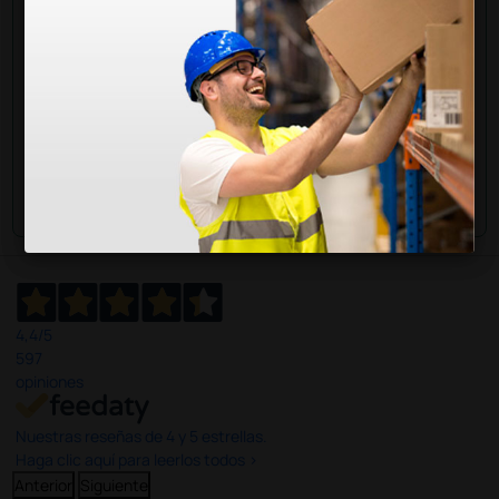
han adquirido este producto.
Envía tu pregunta
4,4
/5
597
opiniones
Nuestras reseñas de 4 y 5 estrellas.
Haga clic aquí para leerlos todos >
Anterior
Siguiente