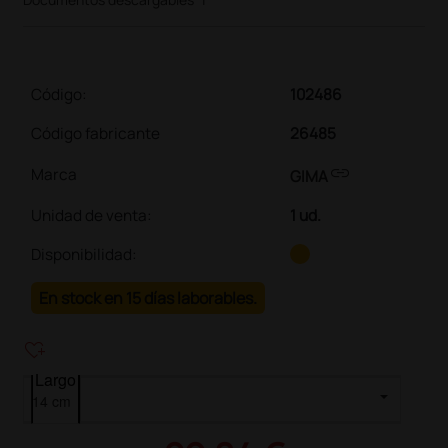
Código:
102486
Código fabricante
26485
link
Marca
GIMA
Unidad de venta
:
1 ud.
Disponibilidad:
En stock en 15 días laborables.
heart_plus
Largo