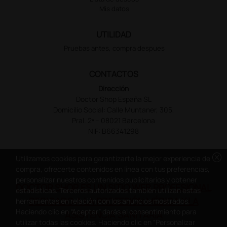
Mis datos
UTILIDAD
Pruebas antes, compra despues
CONTACTOS
Dirección
Doctor Shop España SL
Domicilio Social: Calle Muntaner, 305,
Pral. 2ª – 08021 Barcelona
NIF: B66341298
cancel
Utilizamos cookies para garantizarte la mejor experiencia de
compra, ofrecerte contenidos en línea con tus preferencias,
personalizar nuestros contenidos publicitarios y obtener
DOCTOR SHOP ES UN SITIO WEB PROFESIONAL
estadísticas. Terceros autorizados también utilizan estas
DEDICADO A LA PROFESIÓN MÉDICA Y LA
herramientas en relación con los anuncios mostrados.
Haciendo clic en “Aceptar” darás el consentimiento para
ASISTENCIA SANITARIA
utilizar todas las cookies. Haciendo clic en “Personalizar