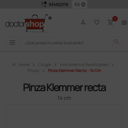
call_quality
language
934922119
0
person
favorite_border
shopping_cart
two_pager
menu
search
home
Home
Cirugía
Instrumentos Reutilizables
Pinzas
Pinza Klemmer Recta - 14 Cm
Pinza Klemmer recta
14 cm