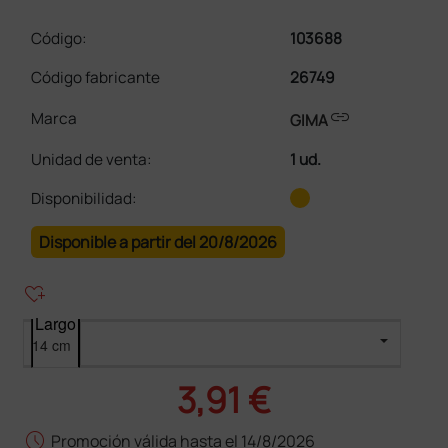
Código:
103688
Código fabricante
26749
link
Marca
GIMA
Unidad de venta
:
1 ud.
Disponibilidad:
Disponible a partir del 20/8/2026
heart_plus
Largo
3,91 €
schedule
Promoción válida hasta el 14/8/2026