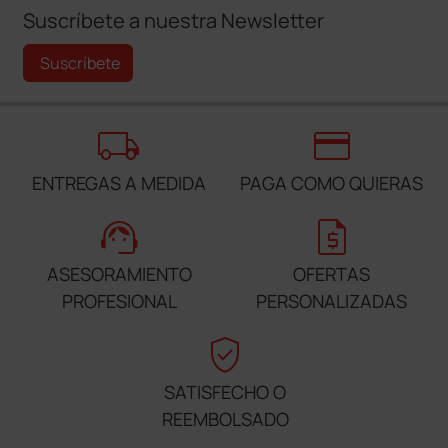
Suscríbete a nuestra Newsletter
Suscríbete
local_shipping
credit_card
ENTREGAS A MEDIDA
PAGA COMO QUIERAS
support_agent
request_quote
ASESORAMIENTO
OFERTAS
PROFESIONAL
PERSONALIZADAS
verified_user
SATISFECHO O
REEMBOLSADO