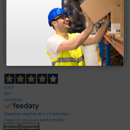
han adquirido este producto.
Envía tu pregunta
4,4
/5
597
opiniones
Nuestras reseñas de 4 y 5 estrellas.
Haga clic aquí para leerlos todos >
Anterior
Siguiente