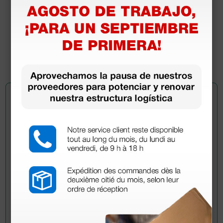
6,08 €
6,76 €
(Precio sin IVA)
1 ud.
Pregúntale a un colega
¿Todavía tienes alguna duda? ¿Necesitas más
información?
Envía ahora mismo tu pregunta a los colegas que ya