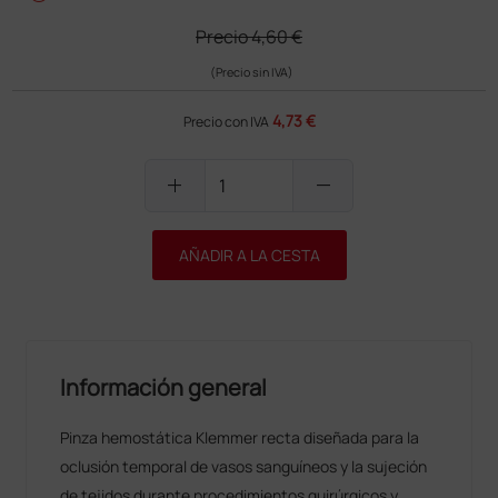
Precio
4,60 €
(Precio sin IVA)
4,73 €
Precio con IVA
add
remove
AÑADIR A LA CESTA
Información general
Pinza hemostática Klemmer recta diseñada para la
oclusión temporal de vasos sanguíneos y la sujeción
de tejidos durante procedimientos quirúrgicos y