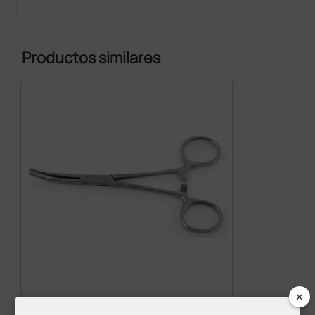
Productos similares
×
Pinza Klemmer curva - 14 cm