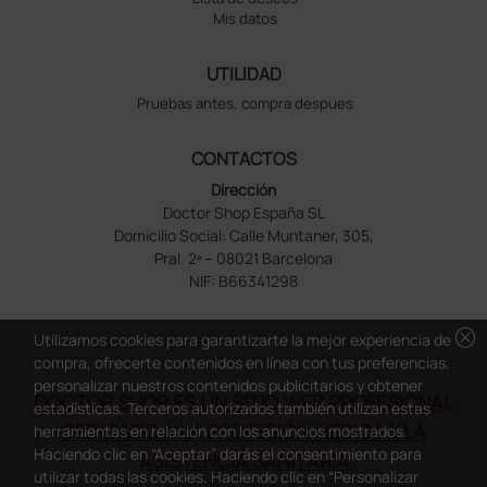
Mis datos
UTILIDAD
Pruebas antes, compra despues
CONTACTOS
Dirección
Doctor Shop España SL
Domicilio Social: Calle Muntaner, 305,
Pral. 2ª – 08021 Barcelona
NIF: B66341298
cancel
Utilizamos cookies para garantizarte la mejor experiencia de
compra, ofrecerte contenidos en línea con tus preferencias,
personalizar nuestros contenidos publicitarios y obtener
DOCTOR SHOP ES UN SITIO WEB PROFESIONAL
estadísticas. Terceros autorizados también utilizan estas
DEDICADO A LA PROFESIÓN MÉDICA Y LA
herramientas en relación con los anuncios mostrados.
Haciendo clic en “Aceptar” darás el consentimiento para
ASISTENCIA SANITARIA
utilizar todas las cookies. Haciendo clic en “Personalizar