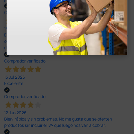
Comprador verificado
13 Jul 2026
Es fácil hacer el pedido. El producto, bastante mas barato que en
otras plataformas de material médico. Pero el envío cuesta más
del doble que en cualquier otra empresa dentro de España.
Comprador verificado
13 Jul 2026
Excelente
Comprador verificado
12 Jun 2026
Bien, rápida y sin problemas. No me gusta que se oferten
productos sin incluir el IVA que luego nos van a cobrar.