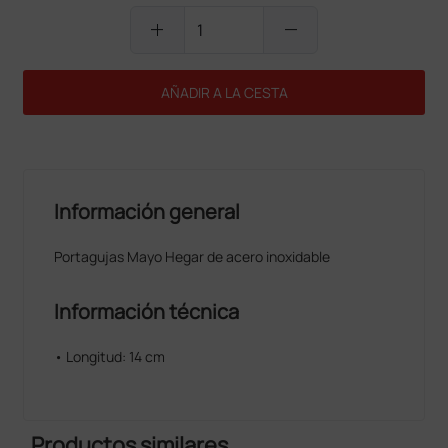
add
remove
AÑADIR A LA CESTA
Información general
Portagujas Mayo Hegar de acero inoxidable
Información técnica
• Longitud: 14 cm
Productos similares