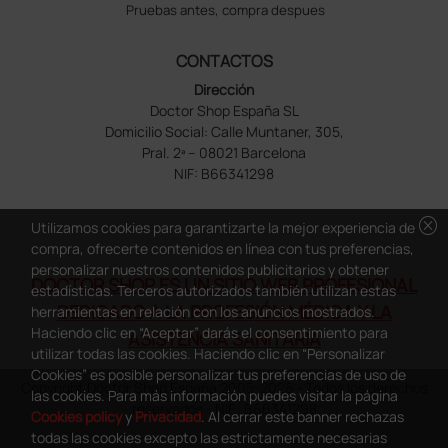
Pruebas antes, compra despues
CONTACTOS
Dirección
Doctor Shop España SL
Domicilio Social: Calle Muntaner, 305,
Pral. 2ª – 08021 Barcelona
NIF: B66341298
cancel
Utilizamos cookies para garantizarte la mejor experiencia de
compra, ofrecerte contenidos en línea con tus preferencias,
personalizar nuestros contenidos publicitarios y obtener
DOCTOR SHOP ES UN SITIO WEB PROFESIONAL
estadísticas. Terceros autorizados también utilizan estas
DEDICADO A LA PROFESIÓN MÉDICA Y LA
herramientas en relación con los anuncios mostrados.
Haciendo clic en “Aceptar” darás el consentimiento para
ASISTENCIA SANITARIA
utilizar todas las cookies. Haciendo clic en “Personalizar
Cookies” es posible personalizar tus preferencias de uso de
Copyright Doctor Shop España 2005-2026 - Todos los derechos
las cookies. Para más información puedes visitar la página
reservados - NIF.: B66341298
Cookies policy
y
Privacidad
. Al cerrar este banner rechazas
todas las cookies excepto las estrictamente necesarias