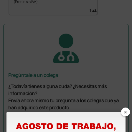
(Precio sin IVA)
1 ud.
Pregúntale a un colega
¿Todavía tienes alguna duda? ¿Necesitas más
información?
Envía ahora mismo tu pregunta a los colegas que ya
han adquirido este producto.
×