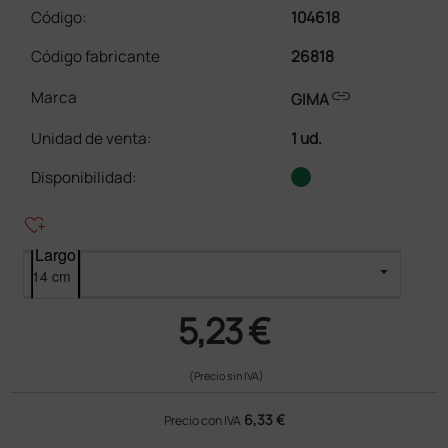
Código:
104618
Código fabricante
26818
link
Marca
GIMA
Unidad de venta
:
1 ud.
Disponibilidad:
heart_plus
Largo
5,23 €
(Precio sin IVA)
6,33 €
Precio con IVA