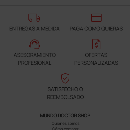
local_shipping
credit_card
ENTREGAS A MEDIDA
PAGA COMO QUIERAS
support_agent
request_quote
ASESORAMIENTO
OFERTAS
PROFESIONAL
PERSONALIZADAS
verified_user
SATISFECHO O
REEMBOLSADO
MUNDO DOCTOR SHOP
Quiénes somos
Cómo comprar