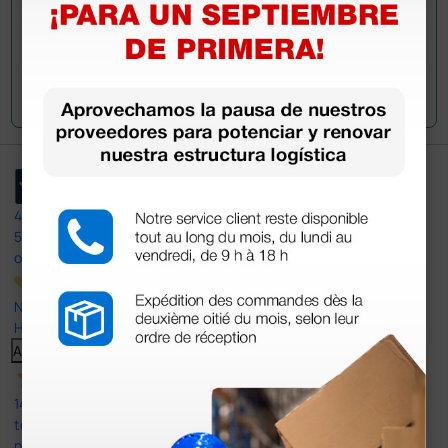
Envía tu pregunta
4,4
/5
597
opiniones
Nuestras reseñas de 4 y 5 estrellas.
Haga clic aquí para leerlos todos >
Anterior
Siguiente
14 Jul 2026
todo correcto. podria señalar que un poco caro los portes y el
plazo de entrega se alarga.