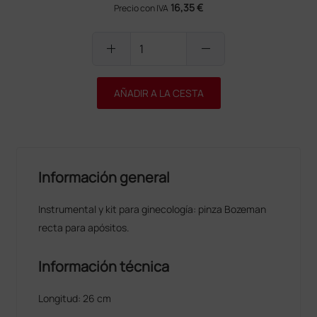
16,35 €
Precio con IVA
add
remove
AÑADIR A LA CESTA
Información general
Instrumental y kit para ginecología: pinza Bozeman
recta para apósitos.
Información técnica
Longitud: 26 cm