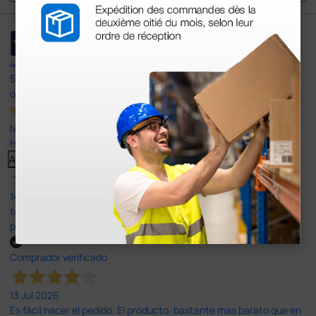
4,4
/5
597
opiniones
Nuestras reseñas de 4 y 5 estrellas.
Haga clic aquí para leerlos todos >
Anterior
Siguiente
14 Jul 2026
todo correcto. podria señalar que un poco caro los portes y el
plazo de entrega se alarga.
Comprador verificado
13 Jul 2026
Es fácil hacer el pedido. El producto, bastante mas barato que en