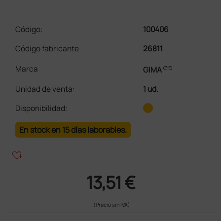
Código:
100406
Código fabricante
26811
link
Marca
GIMA
Unidad de venta
:
1 ud.
Disponibilidad:
En stock en 15 días laborables.
heart_plus
13,51 €
(Precio sin IVA)