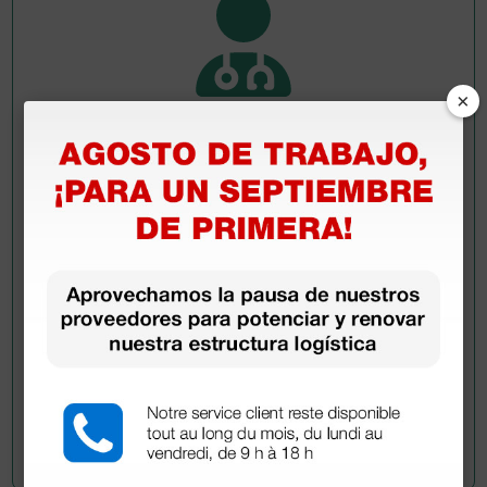
×
Pregúntale a un colega
¿Todavía tienes alguna duda? ¿Necesitas más
información?
Envía ahora mismo tu pregunta a los colegas que ya
han adquirido este producto.
Envía tu pregunta