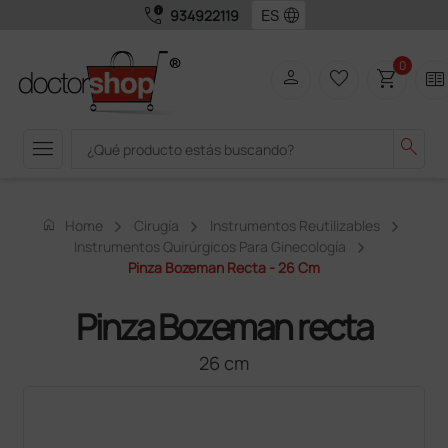
call_quality
language
934922119
0
person
favorite_border
shopping_cart
two_pager
menu
search
home
Home
Cirugía
Instrumentos Reutilizables
Instrumentos Quirúrgicos Para Ginecología
Pinza Bozeman Recta - 26 Cm
Pinza Bozeman recta
26 cm