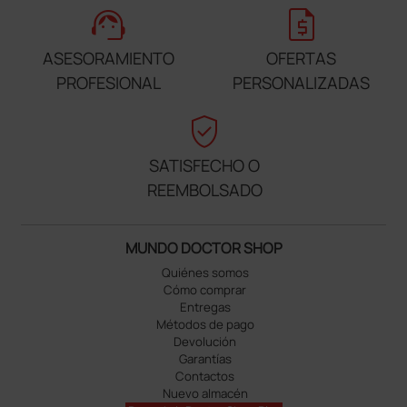
support_agent
request_quote
ASESORAMIENTO
OFERTAS
PROFESIONAL
PERSONALIZADAS
verified_user
SATISFECHO O
REEMBOLSADO
MUNDO DOCTOR SHOP
Quiénes somos
Cómo comprar
Entregas
Métodos de pago
Devolución
Garantías
Contactos
Nuevo almacén