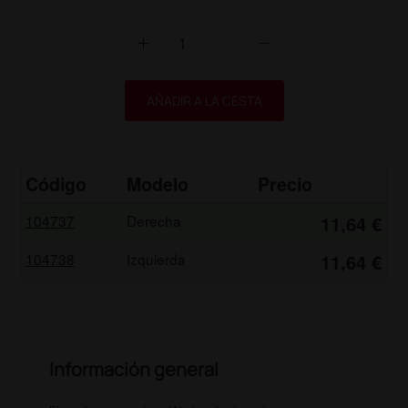
add
remove
AÑADIR A LA CESTA
Código
Modelo
Precio
104737
Derecha
11,64 €
104738
Izquierda
11,64 €
Información general