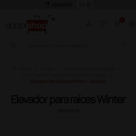
call_quality
language
934922119
0
person
favorite_border
shopping_cart
two_pager
menu
search
home
Home
Cirugía
Instrumentos Reutilizables
Instrumentos Quirúrgicos Para Odontología
Elevador Para Raíces Winter - Derecha
Elevador para raíces Winter
derecha