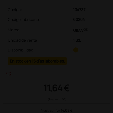
Código:
104737
Código fabricante
60204
link
Marca
GIMA
Unidad de venta
:
1 ud.
Disponibilidad:
En stock en 15 días laborables.
heart_plus
11,64 €
(Precio sin IVA)
14,08 €
Precio con IVA