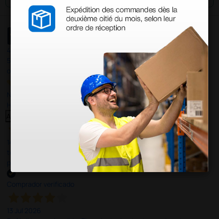
4,4
/5
597
opiniones
Nuestras reseñas de 4 y 5 estrellas.
Haga clic aquí para leerlos todos >
Anterior
Siguiente
14 Jul 2026
todo correcto. podria señalar que un poco caro los portes y el
plazo de entrega se alarga.
Comprador verificado
13 Jul 2026