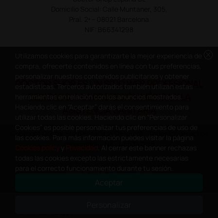
Domicilio Social: Calle Muntaner, 305,
Pral. 2ª – 08021 Barcelona
NIF: B66341298
cancel
Utilizamos cookies para garantizarte la mejor experiencia de
compra, ofrecerte contenidos en línea con tus preferencias,
personalizar nuestros contenidos publicitarios y obtener
DOCTOR SHOP ES UN SITIO WEB PROFESIONAL
estadísticas. Terceros autorizados también utilizan estas
DEDICADO A LA PROFESIÓN MÉDICA Y LA
herramientas en relación con los anuncios mostrados.
Haciendo clic en “Aceptar” darás el consentimiento para
ASISTENCIA SANITARIA
utilizar todas las cookies. Haciendo clic en “Personalizar
Cookies” es posible personalizar tus preferencias de uso de
Copyright Doctor Shop España 2005-2026 - Todos los derechos
las cookies. Para más información puedes visitar la página
reservados - NIF.: B66341298
Cookies policy
y
Privacidad
. Al cerrar este banner rechazas
todas las cookies excepto las estrictamente necesarias
para el correcto funcionamiento durante tu sesión.
Aceptar
0
This site is protected by reCAPTCHA and the Google
Privacy Policy
and
Personalizar
Terms of Service
apply.