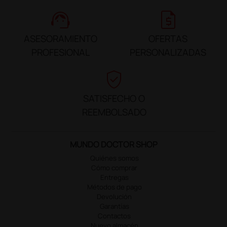
support_agent
request_quote
ASESORAMIENTO
OFERTAS
PROFESIONAL
PERSONALIZADAS
verified_user
SATISFECHO O
REEMBOLSADO
MUNDO DOCTOR SHOP
Quiénes somos
Cómo comprar
Entregas
Métodos de pago
Devolución
Garantías
Contactos
Nuevo almacén