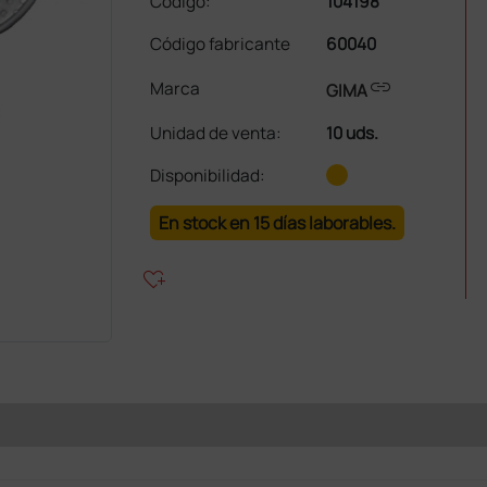
Código:
104198
Código fabricante
60040
link
Marca
GIMA
Unidad de venta
:
10 uds.
Disponibilidad:
En stock en 15 días laborables.
heart_plus