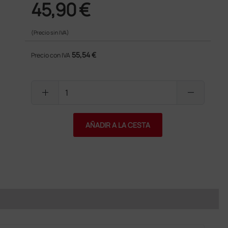
45,90 €
(Precio sin IVA)
55,54 €
Precio con IVA
add
remove
AÑADIR A LA CESTA