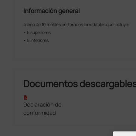
Información general
Juego de 10 moldes perforados inoxidables que incluye:
• 5 superiores
• 5 inferiores
Documentos descargable
Declaración de
conformidad