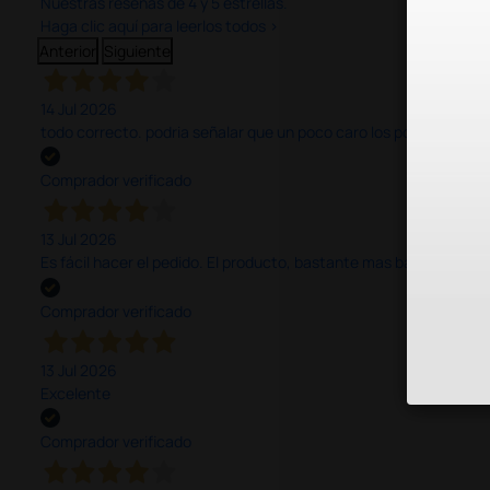
Nuestras reseñas de 4 y 5 estrellas.
Haga clic aquí para leerlos todos >
Anterior
Siguiente
14 Jul 2026
todo correcto. podria señalar que un poco caro los portes y el pl
Comprador verificado
13 Jul 2026
Es fácil hacer el pedido. El producto, bastante mas barato que 
Comprador verificado
13 Jul 2026
Excelente
Comprador verificado