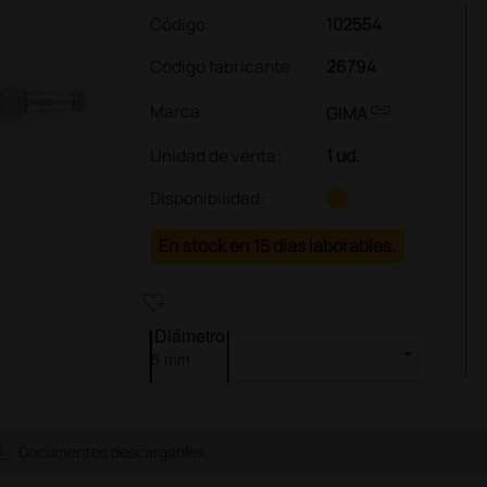
Código:
102554
Código fabricante
26794
link
Marca
GIMA
Unidad de venta
:
1 ud.
Disponibilidad:
En stock en 15 días laborables.
heart_plus
Diámetro
e_alt
Documentos descargables