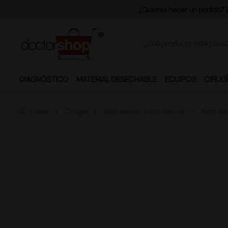
Únete al programa Ds Plus y p
DIAGNÓSTICO
MATERIAL DESECHABLE
EQUIPOS
CIRUGÍ
home
Home
Cirugía
Aspiradores Y Accesorios
Aspirado