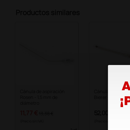
Productos similares
Cánula de aspiración
Cánula de aspira
Rosen - 1,5 mm de
Bierer de 8 mm
diámetro
11,77 €
52,00 €
13,38 €
(Precio sin IVA)
(Precio sin IVA)
1 ud.