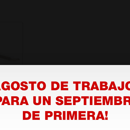
ción
1 ud.