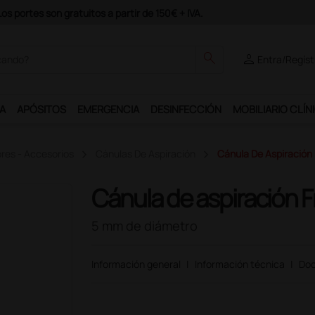
odrás disfrutar de muchos servicios exclusivos.
search
person
Entra/Regíst
A
APÓSITOS
EMERGENCIA
DESINFECCIÓN
MOBILIARIO CLÍN
res - Accesorios
Cánulas De Aspiración
Cánula De Aspiración 
Cánula de aspiración F
5 mm de diámetro
Información general
|
Información técnica
|
Doc