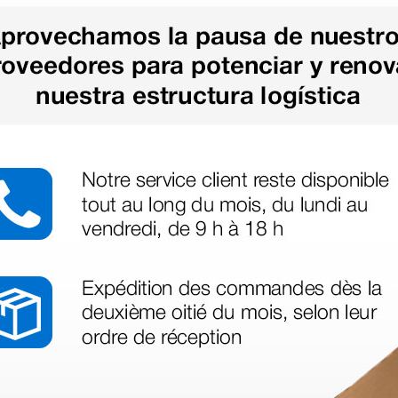
as más
legas que ya