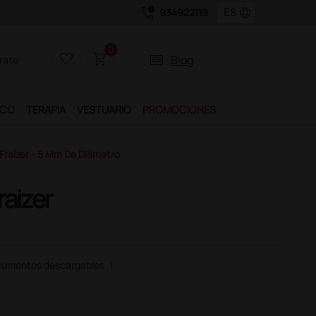
call_quality
language
934922119
0
favorite_border
shopping_cart
two_pager
Blog
rate
ICO
TERAPIA
VESTUARIO
PROMOCIONES
Fraizer - 5 Mm De Diámetro
raizer
umentos descargables
|