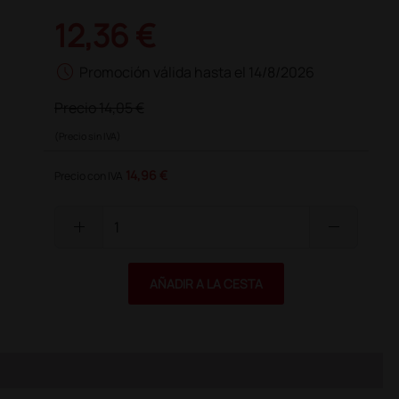
12,36 €
schedule
Promoción válida hasta el 14/8/2026
Precio
14,05 €
(Precio sin IVA)
14,96 €
Precio con IVA
add
remove
AÑADIR A LA CESTA