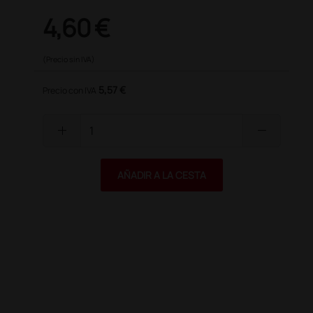
4,60 €
(Precio sin IVA)
5,57 €
Precio con IVA
add
remove
AÑADIR A LA CESTA