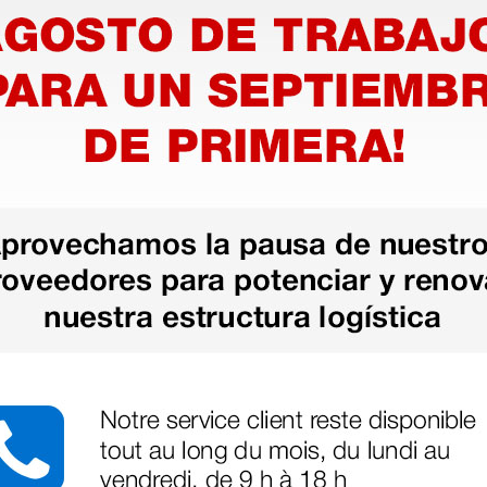
as más
legas que ya