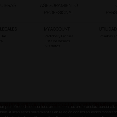
UIERAS
ASESORAMIENTO
PROFESIONAL
PER
 LEGALES
MY ACCOUNT
UTILIDAD
CIDAD
Pedidos y Factura
Pruebas a
ta
Lista de deseos
Mis datos
WEB PROFESIONAL DEDICADO A LA PROFESIÓN MÉDICA 
compra, ofrecerte contenidos en línea con tus preferencias, personali
mbién utilizan estas herramientas en relación con los anuncios mostrad