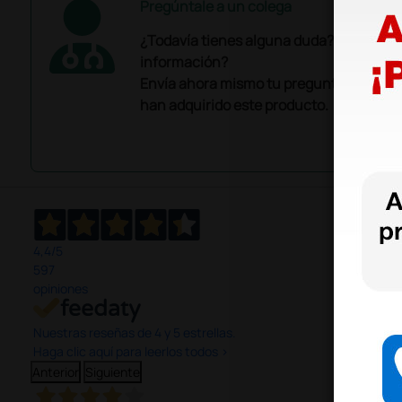
Pregúntale a un colega
¿Todavía tienes alguna duda? ¿Necesit
información?
Envía ahora mismo tu pregunta a los co
han adquirido este producto.
4,4
/5
597
opiniones
Nuestras reseñas de 4 y 5 estrellas.
Haga clic aquí para leerlos todos >
Anterior
Siguiente