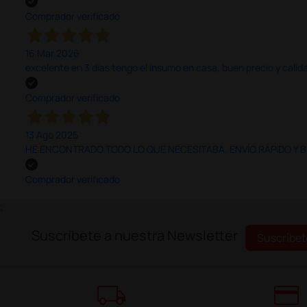
Comprador verificado
16 Mar 2026
excelente en 3 días tengo el insumo en casa, buen precio y calid
Comprador verificado
13 Ago 2025
HE ENCONTRADO TODO LO QUE NECESITABA. ENVÍO RÁPIDO Y B
Comprador verificado
;
Suscríbete a nuestra Newsletter
Suscríbet
local_shipping
credit_card