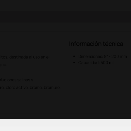
Información técnica
Dimensiones: 8" - 200 mm
tos, destinada al uso en el
Capacidad: 500 ml
ico.
luciones salinas y
o, cloro activo, bromo, bromuro,