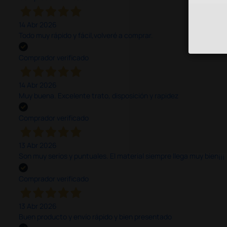
14 Abr 2026
Todo muy rápido y fácil,volveré a comprar.
Comprador verificado
14 Abr 2026
Muy buena. Excelente trato, disposición y rapidez
Comprador verificado
13 Abr 2026
Son muy serios y puntuales. El material siempre llega muy bien¡¡¡
Comprador verificado
13 Abr 2026
Buen producto y envío rápido y bien presentado