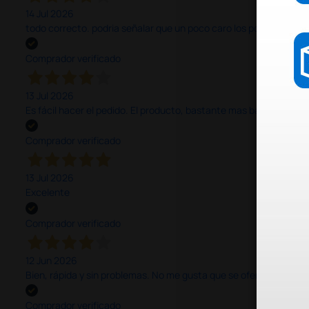
14 Jul 2026
todo correcto. podria señalar que un poco caro los portes y el pl
Comprador verificado
13 Jul 2026
Es fácil hacer el pedido. El producto, bastante mas barato que 
Comprador verificado
13 Jul 2026
Excelente
Comprador verificado
12 Jun 2026
Bien, rápida y sin problemas. No me gusta que se oferten productos
Comprador verificado