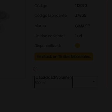
Código:
112070
Código fabricante
37865
link
Marca
GIMA
Unidad de venta
:
1 ud.
Disponibilidad:
En stock en 15 días laborables.
heart_plus
Capacidad/Volumen