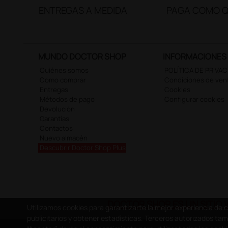
ENTREGAS A MEDIDA
PAGA COMO Q
MUNDO DOCTOR SHOP
INFORMACIONES
Quiénes somos
POLÍTICA DE PRIVA
Cómo comprar
Condiciones de ven
Entregas
Cookies
Métodos de pago
Configurar cookies
Devolución
Garantías
Contactos
Nuevo almacén
Descubrir Doctor Shop Plus
DOCTOR SHOP ES UN SITIO 
Utilizamos cookies para garantizarte la mejor experiencia de 
publicitarios y obtener estadísticas. Terceros autorizados ta