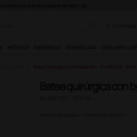
Únete al programa Ds Plus y podrás 
search
person
Entra/Regíst
A
APÓSITOS
EMERGENCIA
DESINFECCIÓN
MOBILIARIO CLÍN
 Quirúrgicas
Batea Quirúrgica Con Borde Alto - En AISI 202 - 500 
Batea quirúrgica con b
en AISI 202 - 500 ml
Información general
|
Información técnica
|