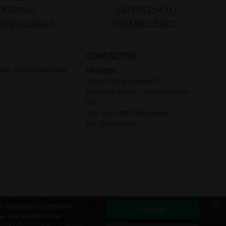
OFERTAS
SATISFECHO O
SONALIZADAS
REEMBOLSADO
CONTACTOS
ntes, compra despues
Dirección
Doctor Shop España SL
Domicilio Social: Calle Muntaner,
305,
Pral. 2ª – 08021 Barcelona
NIF: B66341298
Y LA ASISTENCIA SANITARIA
cancel
zar nuestros contenidos
Aceptar
os. Haciendo clic en