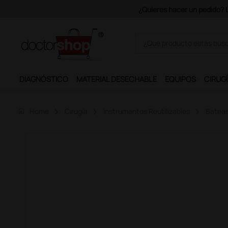
 partir de 150€ + IVA.
DIAGNÓSTICO
MATERIAL DESECHABLE
EQUIPOS
CIRUGÍ
home
Home
Cirugía
Instrumentos Reutilizables
Bateas