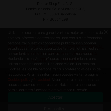
Doctor Shop España SL
Domicilio Social: Calle Muntaner, 305,
Pral. 2ª – 08021 Barcelona
NIF: B66341298
cancel
Utilizamos cookies para garantizarte la mejor experiencia de
compra, ofrecerte contenidos en línea con tus preferencias,
personalizar nuestros contenidos publicitarios y obtener
DOCTOR SHOP ES UN SITIO WEB PROFESIONAL
estadísticas. Terceros autorizados también utilizan estas
DEDICADO A LA PROFESIÓN MÉDICA Y LA
herramientas en relación con los anuncios mostrados.
Haciendo clic en “Aceptar” darás el consentimiento para
ASISTENCIA SANITARIA
utilizar todas las cookies. Haciendo clic en “Personalizar
Cookies” es posible personalizar tus preferencias de uso de
Copyright Doctor Shop España 2005-2026 - Todos los derechos
las cookies. Para más información puedes visitar la página
reservados - NIF.: B66341298
Cookies policy
y
Privacidad
. Al cerrar este banner rechazas
todas las cookies excepto las estrictamente necesarias
para el correcto funcionamiento durante tu sesión.
Aceptar
0
This site is protected by reCAPTCHA and the Google
Privacy Policy
and
Personalizar