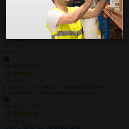
Es fácil hacer el pedido. El producto, bastante mas barato que en
otras plataformas de material médico. Pero el envío cuesta más
del doble que en cualquier otra empresa dentro de España.
Comprador verificado
13 Jul 2026
Excelente
Comprador verificado
12 Jun 2026
Bien, rápida y sin problemas. No me gusta que se oferten
productos sin incluir el IVA que luego nos van a cobrar.
Comprador verificado
14 Abr 2026
Todo muy rápido y fácil,volveré a comprar.