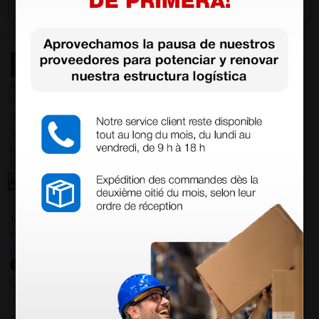
4,4
/5
597
opiniones
Nuestras reseñas de 4 y 5 estrellas.
Haga clic aquí para leerlos todos >
Anterior
Siguiente
14 Jul 2026
todo correcto. podria señalar que un poco caro los portes y el
plazo de entrega se alarga.
Comprador verificado
13 Jul 2026