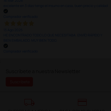
16 Mar 2026
excelente en 3 días tengo el insumo en casa, buen precio y calidad
Comprador verificado
13 Ago 2025
HE ENCONTRADO TODO LO QUE NECESITABA. ENVÍO RÁPIDO Y
BIEN EMBALADO. MUY BIEN TODO.
Comprador verificado
;
Suscríbete a nuestra Newsletter
Suscríbete
local_shipping
credit_card