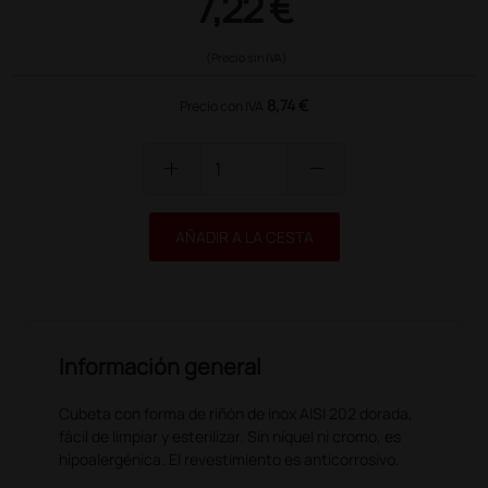
7,22 €
(Precio sin IVA)
8,74 €
Precio con IVA
add
remove
AÑADIR A LA CESTA
Información general
Cubeta con forma de riñón de inox AISI 202 dorada,
fácil de limpiar y esterilizar. Sin níquel ni cromo, es
hipoalergénica. El revestimiento es anticorrosivo.