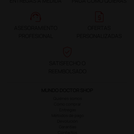
ENTREGAS A MEDIDA
PAGA COMO QUIERAS
support_agent
request_quote
ASESORAMIENTO
OFERTAS
PROFESIONAL
PERSONALIZADAS
verified_user
SATISFECHO O
REEMBOLSADO
MUNDO DOCTOR SHOP
Quiénes somos
Cómo comprar
Entregas
Métodos de pago
Devolución
Garantías
Contactos