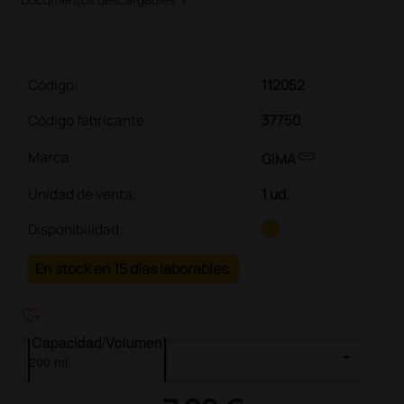
Código:
112052
Código fabricante
37750
link
Marca
GIMA
Unidad de venta
:
1 ud.
Disponibilidad:
En stock en 15 días laborables.
heart_plus
Capacidad/Volumen