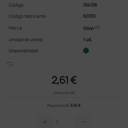
Código:
104138
Código fabricante
60130
link
Marca
GIMA
Unidad de venta
:
1 ud.
Disponibilidad:
heart_plus
2,61 €
(Precio sin IVA)
3,16 €
Precio con IVA
add
remove