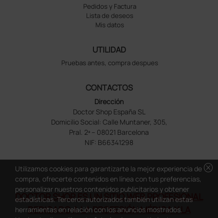
Pedidos y Factura
Lista de deseos
Mis datos
UTILIDAD
Pruebas antes, compra despues
CONTACTOS
Dirección
Doctor Shop España SL
Domicilio Social: Calle Muntaner, 305,
Pral. 2ª – 08021 Barcelona
NIF: B66341298
cancel
Utilizamos cookies para garantizarte la mejor experiencia de
compra, ofrecerte contenidos en línea con tus preferencias,
personalizar nuestros contenidos publicitarios y obtener
DOCTOR SHOP ES UN SITIO WEB PROFESIONAL
estadísticas. Terceros autorizados también utilizan estas
DEDICADO A LA PROFESIÓN MÉDICA Y LA
herramientas en relación con los anuncios mostrados.