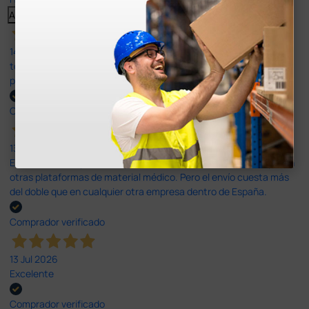
Anterior
Siguiente
14 Jul 2026
todo correcto. podria señalar que un poco caro los portes y el
plazo de entrega se alarga.
Comprador verificado
13 Jul 2026
Es fácil hacer el pedido. El producto, bastante mas barato que en
otras plataformas de material médico. Pero el envío cuesta más
del doble que en cualquier otra empresa dentro de España.
Comprador verificado
13 Jul 2026
Excelente
Comprador verificado