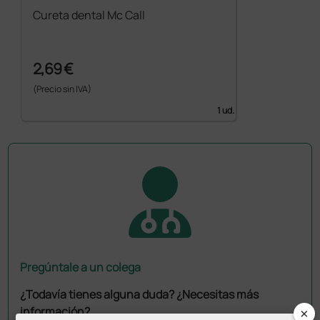
Cureta dental Mc Call
2,69 €
(Precio sin IVA)
1 ud.
Pregúntale a un colega
¿Todavía tienes alguna duda? ¿Necesitas más
×
información?