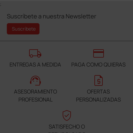
;
Suscríbete a nuestra Newsletter
Suscríbete
local_shipping
credit_card
ENTREGAS A MEDIDA
PAGA COMO QUIERAS
support_agent
request_quote
ASESORAMIENTO
OFERTAS
PROFESIONAL
PERSONALIZADAS
verified_user
SATISFECHO O