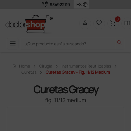
call_quality
language
934922119
0
person
favorite_border
shopping_cart
two_pager
menu
search
home
Home
Cirugía
Instrumentos Reutilizables
Curetas
Curetas Gracey - Fig. 11/12 Medium
Curetas Gracey
fig. 11/12 medium