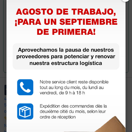
Envía ahora mismo tu pregunta a los colegas que ya
han adquirido este producto.
Envía tu pregunta
4,4
/5
597
opiniones
Nuestras reseñas de 4 y 5 estrellas.
Haga clic aquí para leerlos todos >