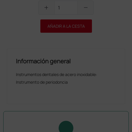
add
remove
AÑADIR A LA CESTA
Información general
Instrumentos dentales de acero inoxidable:
Instrumento de periodoncia