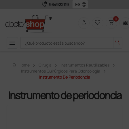
call_quality
language
934922119
0
person
favorite_border
shopping_cart
two_pager
menu
search
home
Home
Cirugía
Instrumentos Reutilizables
Instrumentos Quirúrgicos Para Odontología
Instrumento De Periodoncia
Instrumento de periodoncia