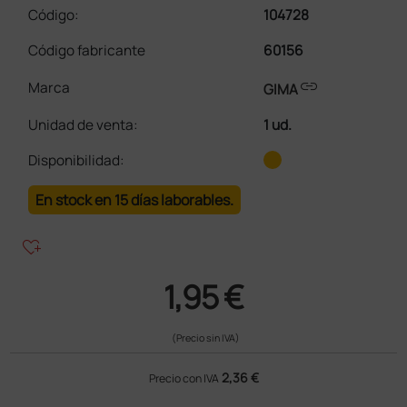
Código:
104728
Código fabricante
60156
link
Marca
GIMA
Unidad de venta
:
1 ud.
Disponibilidad:
En stock en 15 días laborables.
heart_plus
1,95 €
(Precio sin IVA)
2,36 €
Precio con IVA