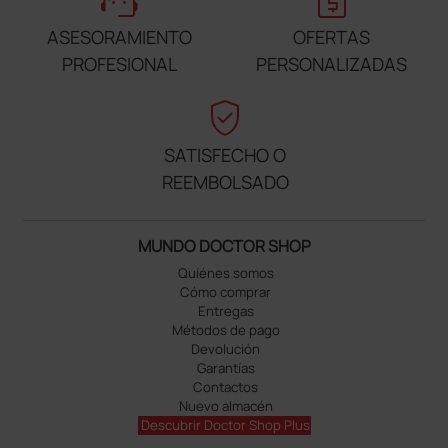
ASESORAMIENTO
OFERTAS
PROFESIONAL
PERSONALIZADAS
verified_user
SATISFECHO O
REEMBOLSADO
MUNDO DOCTOR SHOP
Quiénes somos
Cómo comprar
Entregas
Métodos de pago
Devolución
Garantías
Contactos
Nuevo almacén
Descubrir Doctor Shop Plus