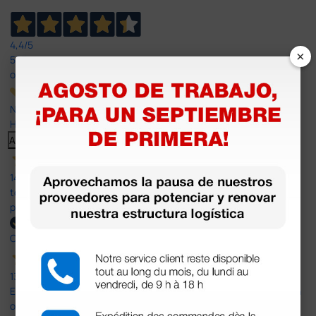
4,4
/5
×
597
opiniones
Nuestras reseñas de 4 y 5 estrellas.
Haga clic aquí para leerlos todos >
Anterior
Siguiente
14 Jul 2026
todo correcto. podria señalar que un poco caro los portes y el
plazo de entrega se alarga.
Comprador verificado
13 Jul 2026
Es fácil hacer el pedido. El producto, bastante mas barato que en
otras plataformas de material médico. Pero el envío cuesta más