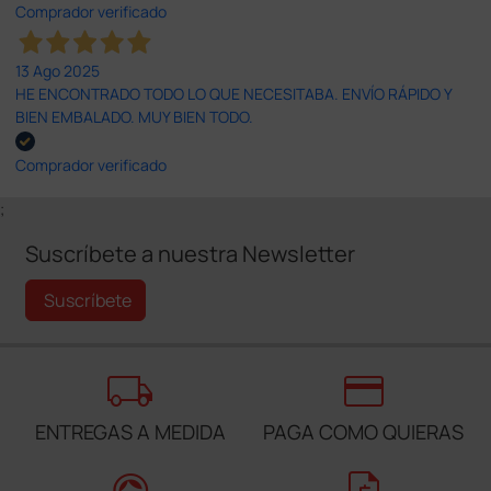
Comprador verificado
13 Ago 2025
HE ENCONTRADO TODO LO QUE NECESITABA. ENVÍO RÁPIDO Y
BIEN EMBALADO. MUY BIEN TODO.
Comprador verificado
;
Suscríbete a nuestra Newsletter
Suscríbete
local_shipping
credit_card
ENTREGAS A MEDIDA
PAGA COMO QUIERAS
support_agent
request_quote