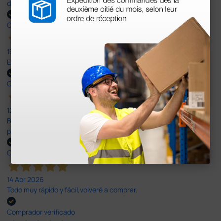
del doble que en cualquier otra empresa dentro de España.
Comprador verificado
13 Jul 2026
Excelente
Comprador verificado
12 Jun 2026
Bien, rápida y sin problemas. No me gusta que se oferten
productos sin incluir el IVA que luego nos van a cobrar.
Comprador verificado
14 Abr 2026
Todo muy rápido y fácil,volveré a comprar.
Comprador verificado