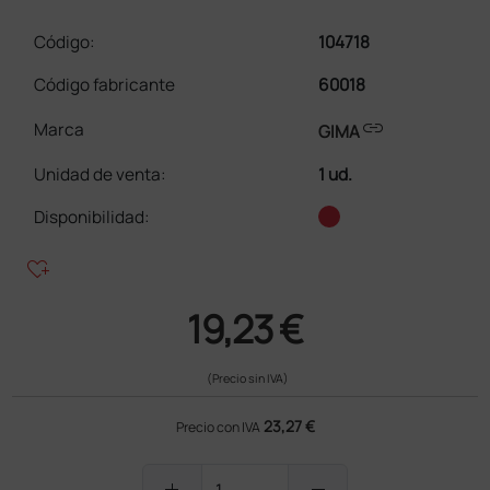
Código:
104718
Código fabricante
60018
link
Marca
GIMA
Unidad de venta
:
1 ud.
Disponibilidad:
heart_plus
19,23 €
(Precio sin IVA)
23,27 €
Precio con IVA
add
remove