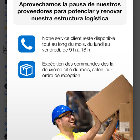
4,4
/5
597
opiniones
Nuestras reseñas de 4 y 5 estrellas.
Haga clic aquí para leerlos todos >
Anterior
Siguiente
14 Jul 2026
todo correcto. podria señalar que un poco caro los portes y el
plazo de entrega se alarga.
Comprador verificado
13 Jul 2026
Es fácil hacer el pedido. El producto, bastante mas barato que en
otras plataformas de material médico. Pero el envío cuesta más
del doble que en cualquier otra empresa dentro de España.