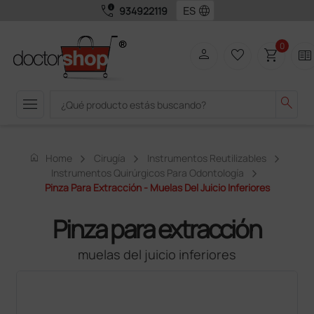
call_quality
language
934922119
0
person
favorite_border
shopping_cart
two_pager
menu
search
home
Home
Cirugía
Instrumentos Reutilizables
Instrumentos Quirúrgicos Para Odontología
Pinza Para Extracción - Muelas Del Juicio Inferiores
Pinza para extracción
muelas del juicio inferiores