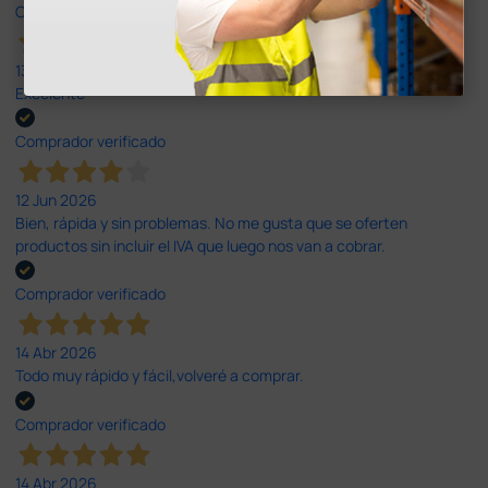
Comprador verificado
13 Jul 2026
Excelente
Comprador verificado
12 Jun 2026
Bien, rápida y sin problemas. No me gusta que se oferten
productos sin incluir el IVA que luego nos van a cobrar.
Comprador verificado
14 Abr 2026
Todo muy rápido y fácil,volveré a comprar.
Comprador verificado
14 Abr 2026