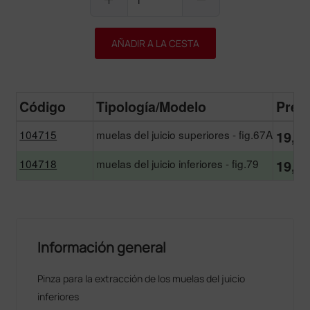
AÑADIR A LA CESTA
Código
Tipología/Modelo
Prec
104715
muelas del juicio superiores - fig.67A
19,23
104718
muelas del juicio inferiores - fig.79
19,23
Información general
Pinza para la extracción de los muelas del juicio
inferiores