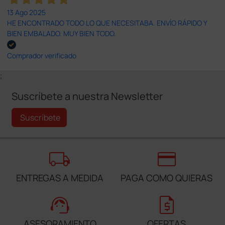
13 Ago 2025
HE ENCONTRADO TODO LO QUE NECESITABA. ENVÍO RÁPIDO Y
BIEN EMBALADO. MUY BIEN TODO.
Comprador verificado
;
Suscríbete a nuestra Newsletter
Suscríbete
local_shipping
credit_card
ENTREGAS A MEDIDA
PAGA COMO QUIERAS
support_agent
request_quote
ASESORAMIENTO
OFERTAS