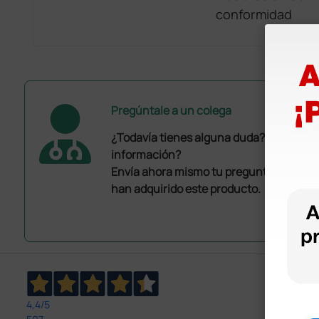
conformidad
Pregúntale a un colega
¿Todavía tienes alguna duda? ¿Necesit
información?
Envía ahora mismo tu pregunta a los co
han adquirido este producto.
4,4
/5