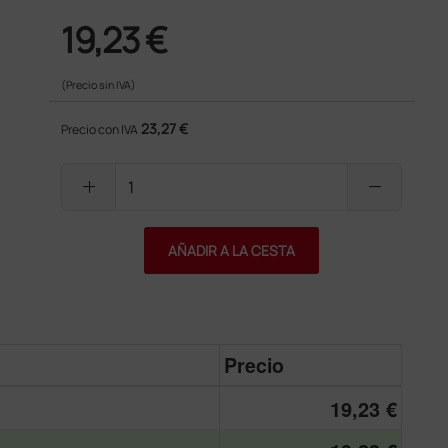
19,23 €
(Precio sin IVA)
23,27 €
Precio con IVA
add
remove
AÑADIR A LA CESTA
Precio
19,23 €