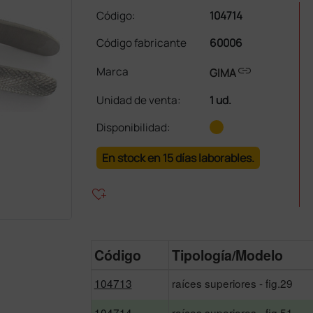
Código:
104714
Código fabricante
60006
link
Marca
GIMA
Unidad de venta
:
1 ud.
Disponibilidad:
En stock en 15 días laborables.
heart_plus
Código
Tipología/Modelo
104713
raíces superiores - fig.29
104714
raíces superiores - fig.51