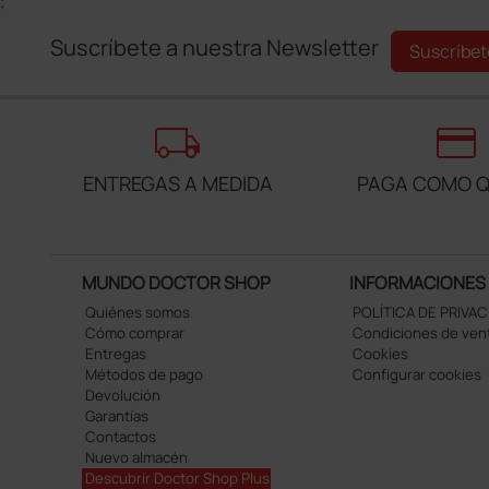
;
Suscríbete a nuestra Newsletter
Suscríbet
local_shipping
credit_card
ENTREGAS A MEDIDA
PAGA COMO Q
MUNDO DOCTOR SHOP
INFORMACIONES
Quiénes somos
POLÍTICA DE PRIVA
Cómo comprar
Condiciones de ven
Entregas
Cookies
Métodos de pago
Configurar cookies
Devolución
Garantías
Contactos
Nuevo almacén
Descubrir Doctor Shop Plus