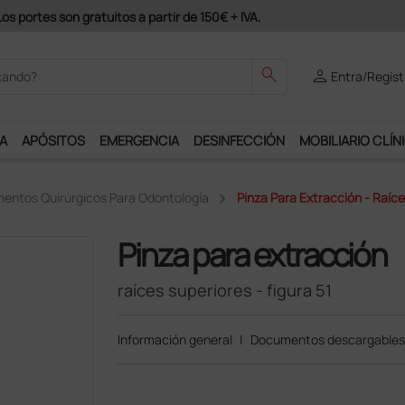
Únete al programa Ds Plus y podrás disfrut
search
person
Entra/Regíst
A
APÓSITOS
EMERGENCIA
DESINFECCIÓN
MOBILIARIO CLÍN
mentos Quirúrgicos Para Odontología
Pinza Para Extracción - Raíce
Pinza para extracción
raíces superiores - figura 51
Información general
|
Documentos descargables