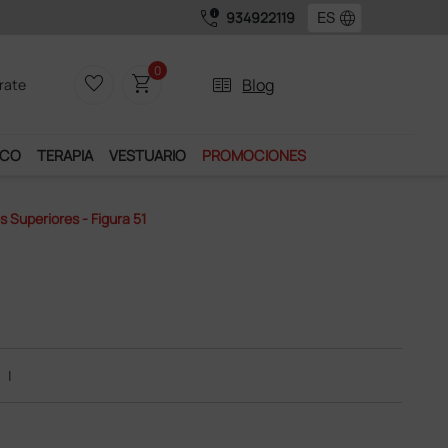
call_quality
language
934922119
ar de muchos servicios exclusivos.
0
favorite_border
shopping_cart
two_pager
Blog
rate
ICO
TERAPIA
VESTUARIO
PROMOCIONES
s Superiores - Figura 51
|