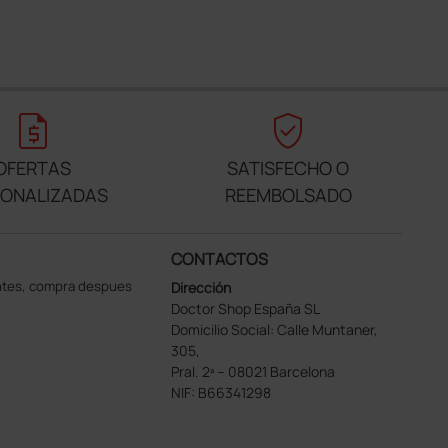
request_quote
verified_user
OFERTAS
SATISFECHO O
SONALIZADAS
REEMBOLSADO
CONTACTOS
ntes, compra despues
Dirección
Doctor Shop España SL
Domicilio Social: Calle Muntaner,
305,
Pral. 2ª – 08021 Barcelona
NIF: B66341298