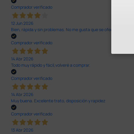
Comprador verificado
12 Jun 2026
Bien, rápida y sin problemas. No me gusta que se oferten productos
Comprador verificado
14 Abr 2026
Todo muy rápido y fácil,volveré a comprar.
Comprador verificado
14 Abr 2026
Muy buena. Excelente trato, disposición y rapidez
Comprador verificado
13 Abr 2026