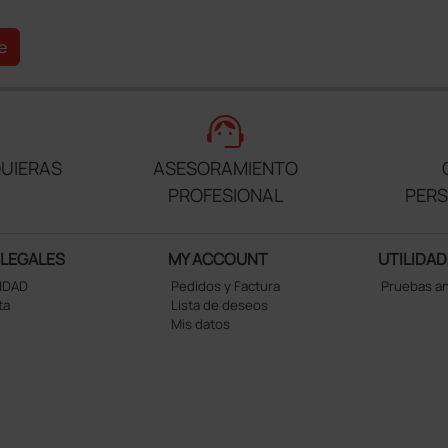
e
support_agent
UIERAS
ASESORAMIENTO
PROFESIONAL
PER
 LEGALES
MY ACCOUNT
UTILIDAD
CIDAD
Pedidos y Factura
Pruebas a
ta
Lista de deseos
Mis datos