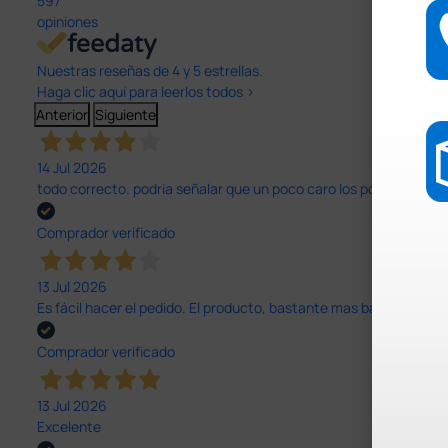
597
opiniones
Nuestras reseñas de 4 y 5 estrellas.
Haga clic aquí para leerlos todos >
Anterior
Siguiente
14 Jul 2026
todo correcto. podria señalar que un poco caro los portes y el pl
Comprador verificado
13 Jul 2026
Es fácil hacer el pedido. El producto, bastante mas barato que 
Comprador verificado
13 Jul 2026
Excelente