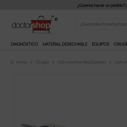
 de 150€ + IVA.
DIAGNÓSTICO
MATERIAL DESECHABLE
EQUIPOS
CIRUGÍ
home
Home
Cirugía
Instrumentos Reutilizables
Instru