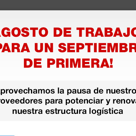
as más
legas que ya