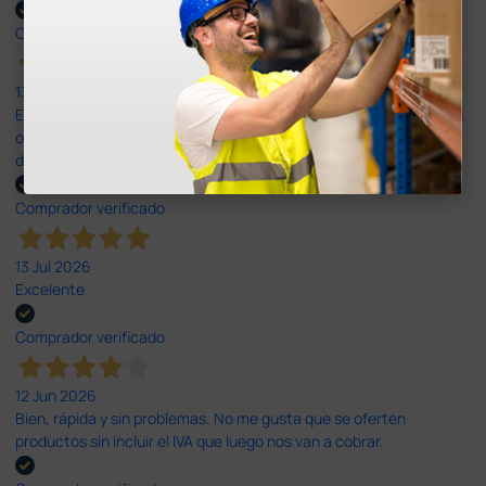
Comprador verificado
13 Jul 2026
Es fácil hacer el pedido. El producto, bastante mas barato que en
otras plataformas de material médico. Pero el envío cuesta más
del doble que en cualquier otra empresa dentro de España.
Comprador verificado
13 Jul 2026
Excelente
Comprador verificado
12 Jun 2026
Bien, rápida y sin problemas. No me gusta que se oferten
productos sin incluir el IVA que luego nos van a cobrar.