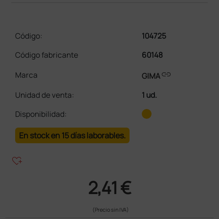
Código:
104725
Código fabricante
60148
link
Marca
GIMA
Unidad de venta
:
1 ud.
Disponibilidad:
En stock en 15 días laborables.
heart_plus
2,41 €
(Precio sin IVA)