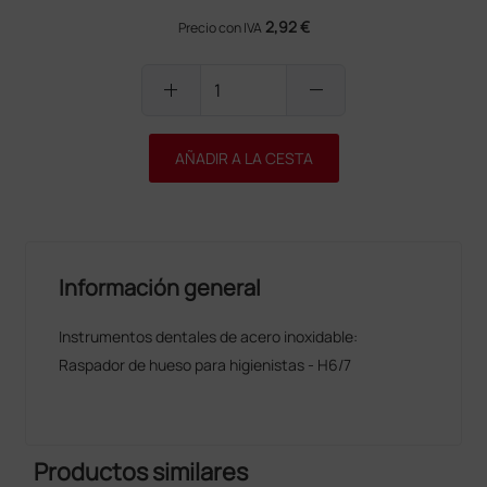
2,92 €
Precio con IVA
add
remove
AÑADIR A LA CESTA
Información general
Instrumentos dentales de acero inoxidable:
Raspador de hueso para higienistas - H6/7
Productos similares