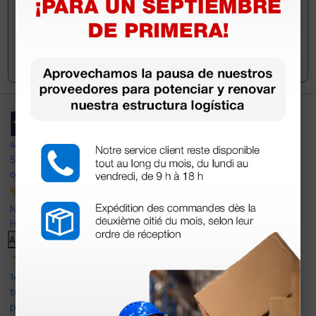
Envía tu pregunta
4,4
/5
597
opiniones
Nuestras reseñas de 4 y 5 estrellas.
Haga clic aquí para leerlos todos >
Anterior
Siguiente
14 Jul 2026
todo correcto. podria señalar que un poco caro los portes y el
plazo de entrega se alarga.