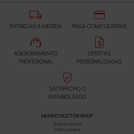
local_shipping
credit_card
ENTREGAS A MEDIDA
PAGA COMO QUIERAS
support_agent
request_quote
ASESORAMIENTO
OFERTAS
PROFESIONAL
PERSONALIZADAS
verified_user
SATISFECHO O
REEMBOLSADO
MUNDO DOCTOR SHOP
Quiénes somos
Cómo comprar