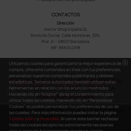
CONTACTOS
Dirección
Doctor Shop España SL
Domicilio Social: Calle Muntaner, 305,
Pral. 2ª – 08021 Barcelona
NIF: B66341298
cancel
Utilizamos cookies para garantizarte la mejor experiencia de
compra, ofrecerte contenidos en línea con tus preferencias,
personalizar nuestros contenidos publicitarios y obtener
DOCTOR SHOP ES UN SITIO WEB PROFESIONAL
estadísticas. Terceros autorizados también utilizan estas
DEDICADO A LA PROFESIÓN MÉDICA Y LA
herramientas en relación con los anuncios mostrados.
Haciendo clic en “Aceptar” darás el consentimiento para
ASISTENCIA SANITARIA
utilizar todas las cookies. Haciendo clic en “Personalizar
Cookies” es posible personalizar tus preferencias de uso de
Copyright Doctor Shop España 2005-2026 - Todos los derechos
las cookies. Para más información puedes visitar la página
reservados - NIF.: B66341298
Cookies policy
y
Privacidad
. Al cerrar este banner rechazas
todas las cookies excepto las estrictamente necesarias
para el correcto funcionamiento durante tu sesión.