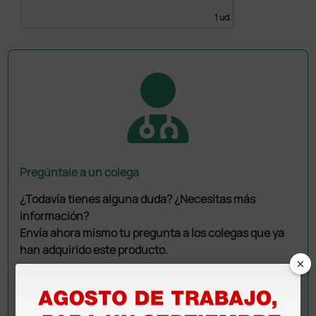
1 ud.
Pregúntale a un colega
¿Todavía tienes alguna duda? ¿Necesitas más
información?
Envía ahora mismo tu pregunta a los colegas que ya
han adquirido este producto.
×