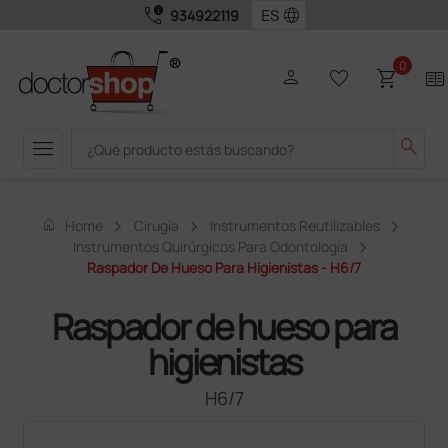
call_quality
language
934922119
0
person
favorite_border
shopping_cart
two_pager
menu
search
home
Home
Cirugía
Instrumentos Reutilizables
Instrumentos Quirúrgicos Para Odontología
Raspador De Hueso Para Higienistas - H6/7
Raspador de hueso para
higienistas
H6/7