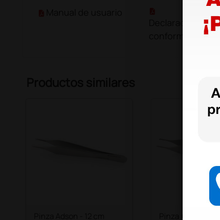
Manual de usuario
Declaración de
conformidad
Productos similares
Pinza Adson - 12 cm
Pinza Adson - 12 