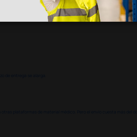
azo de entrega se alarga.
en otras plataformas de material médico. Pero el envío cuesta más del 