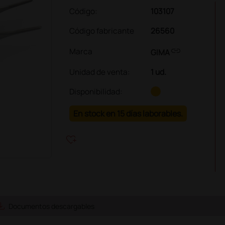
Código:
103107
Código fabricante
26560
link
Marca
GIMA
Unidad de venta
:
1 ud.
Disponibilidad:
En stock en 15 días laborables.
heart_plus
e_alt
Documentos descargables