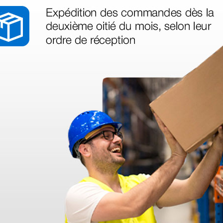
1 ud.
as más
legas que ya