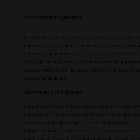
Información general
La pinza Adson es una pinza quirúrgica de precisión diseñ
quirófano y procedimientos médicos que requieren un agar
suturas y pequeños materiales, y está construida en acero
reforzadas en carburo de tungsteno (wolframio) para prop
dureza y resistencia al desgaste, mejorando la duración de 
objetos manipulados.
Ventajas principales
Las puntas en carburo de tungsteno aseguran un agarre m
comparación con las puntas solo de acero, reduciendo el d
manipulación de hilos y tejidos finos. El acabado de alta ca
garantizan una excelente resistencia a la corrosión y comp
esterilización. El diseño equilibrado hace que la pinza sea