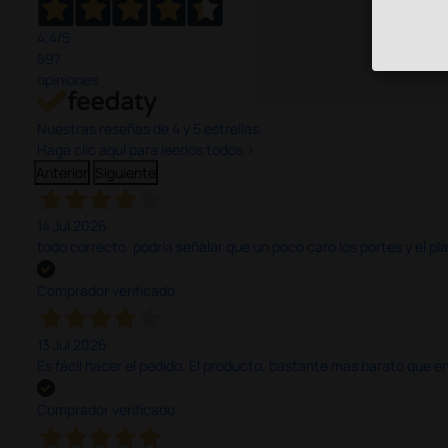
4,4
/5
597
opiniones
Nuestras reseñas de 4 y 5 estrellas.
Haga clic aquí para leerlos todos >
Anterior
Siguiente
14 Jul 2026
todo correcto. podria señalar que un poco caro los portes y el pl
Comprador verificado
13 Jul 2026
Es fácil hacer el pedido. El producto, bastante mas barato que 
Comprador verificado