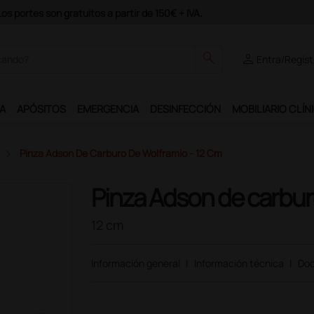
Únete al programa Ds Plus y podrás disfrutar de m
search
person
Entra/Regíst
A
APÓSITOS
EMERGENCIA
DESINFECCIÓN
MOBILIARIO CLÍN
Pinza Adson De Carburo De Wolframio - 12 Cm
Pinza Adson de carbur
12 cm
Información general
|
Información técnica
|
Doc