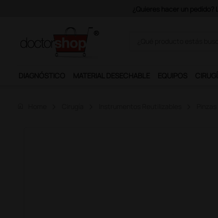
€ + IVA.
DIAGNÓSTICO
MATERIAL DESECHABLE
EQUIPOS
CIRUGÍ
home
Home
Cirugía
Instrumentos Reutilizables
Pinzas