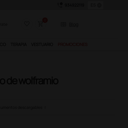
call_quality
language
934922119
uchos servicios exclusivos.
0
favorite_border
shopping_cart
two_pager
Blog
rate
ICO
TERAPIA
VESTUARIO
PROMOCIONES
o de wolframio
umentos descargables
|