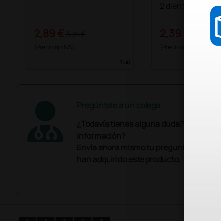
2 dientes
2,89 €
2,39 €
3,21 €
2,66 €
(Precio sin IVA)
(Precio sin IVA)
1 ud.
Pregúntale a un colega
¿Todavía tienes alguna duda? ¿Necesit
información?
Envía ahora mismo tu pregunta a los co
han adquirido este producto.