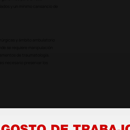
lados y un mínimo cansancio de
irúrgicas y ámbito ambulatorio
nde se requiere manipulación
rtamentos de traumatología,
es necesario preservar los
s