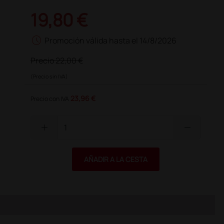
19,80 €
schedule
Promoción válida hasta el 14/8/2026
Precio
22,00 €
(Precio sin IVA)
23,96 €
Precio con IVA
add
remove
AÑADIR A LA CESTA