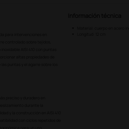
Información técnica
Material: cuerpo en acero i
Longitud: 12 cm
ada para intervenciones en
re controlado sobre tejidos,
 inoxidable AISI 410 con puntas
orcionar altas propiedades de
las puntas y el agarre sobre los
ás preciso y duradero en
eslizamiento durante la
lidad y la construcción en AISI 410
atibilidad con ciclos repetidos de
 ergonómica para un uso