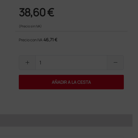
38,60 €
(Precio sin IVA)
46,71 €
Precio con IVA
add
remove
AÑADIR A LA CESTA