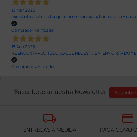
16 Mar 2026
excelente en 3 días tengo el insumo en casa, buen precio y calid
Comprador verificado
13 Ago 2025
HE ENCONTRADO TODO LO QUE NECESITABA. ENVÍO RÁPIDO Y B
Comprador verificado
;
Suscríbete a nuestra Newsletter
Suscríbet
local_shipping
credit_card
ENTREGAS A MEDIDA
PAGA COMO Q