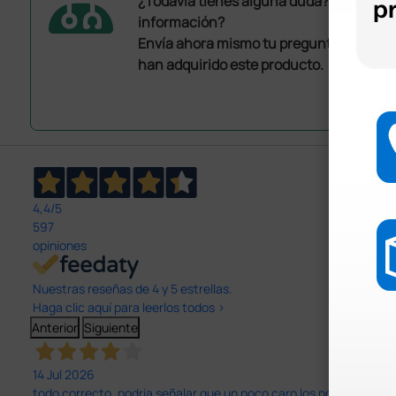
¿Todavía tienes alguna duda? ¿Necesit
información?
Envía ahora mismo tu pregunta a los co
han adquirido este producto.
4,4
/5
597
opiniones
Nuestras reseñas de 4 y 5 estrellas.
Haga clic aquí para leerlos todos >
Anterior
Siguiente
14 Jul 2026
todo correcto. podria señalar que un poco caro los portes y el pl