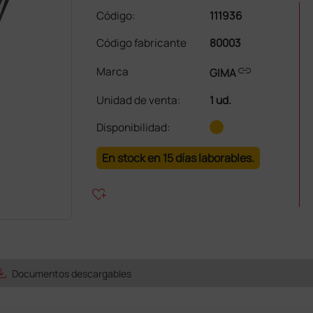
Código:
111936
Código fabricante
80003
link
Marca
GIMA
Unidad de venta
:
1 ud.
Disponibilidad:
En stock en 15 días laborables.
heart_plus
e_alt
Documentos descargables