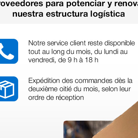
as más
legas que ya
azo de entrega se alarga.