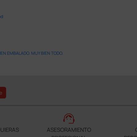
ad
IEN EMBALADO. MUY BIEN TODO.
e
support_agent
UIERAS
ASESORAMIENTO