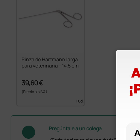
Pinza de Hartmann larga
para veterinaria - 14,5 cm
39,60 €
(Precio sin IVA)
1 ud.
Pregúntale a un colega