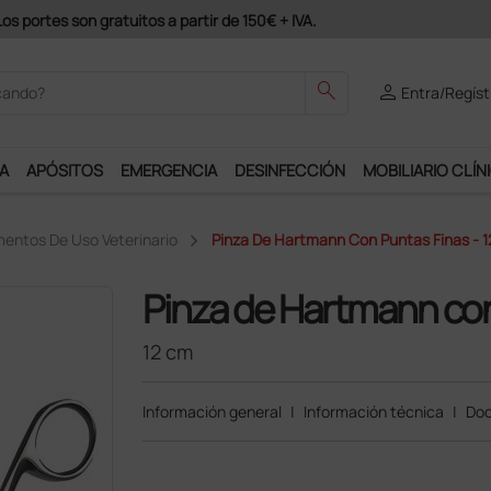
Únete al programa Ds Plus y podrás disfrutar de muchos servici
search
person
Entra/Regíst
A
APÓSITOS
EMERGENCIA
DESINFECCIÓN
MOBILIARIO CLÍN
mentos De Uso Veterinario
Pinza De Hartmann Con Puntas Finas - 
Pinza de Hartmann con
12 cm
Información general
|
Información técnica
|
Doc