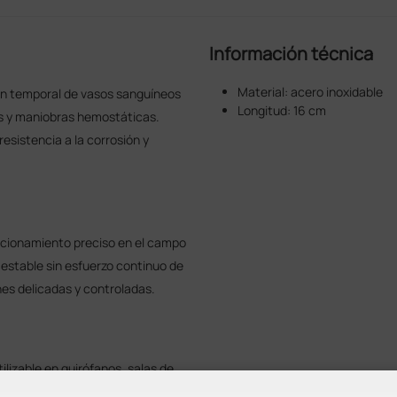
Información técnica
Material: acero inoxidable
ón temporal de vasos sanguíneos
Longitud: 16 cm
os y maniobras hemostáticas.
resistencia a la corrosión y
icionamiento preciso en el campo
estable sin esfuerzo continuo de
s delicadas y controladas.
tilizable en quirófanos, salas de
hemostasia temporal o sujeción