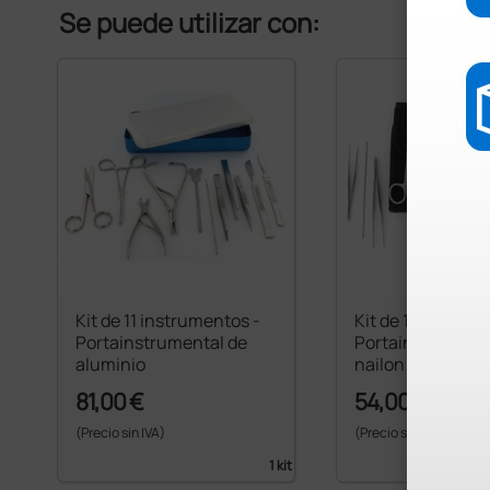
Se puede utilizar con:
Kit de 11 instrumentos -
Kit de 11 instrum
Portainstrumental de
Portainstrument
aluminio
nailon
81,00 €
54,00 €
(Precio sin IVA)
(Precio sin IVA)
1 kit