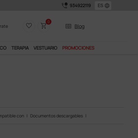
call_quality
language
934922119
0
favorite_border
shopping_cart
two_pager
Blog
rate
ICO
TERAPIA
VESTUARIO
PROMOCIONES
patible con
|
Documentos descargables
|