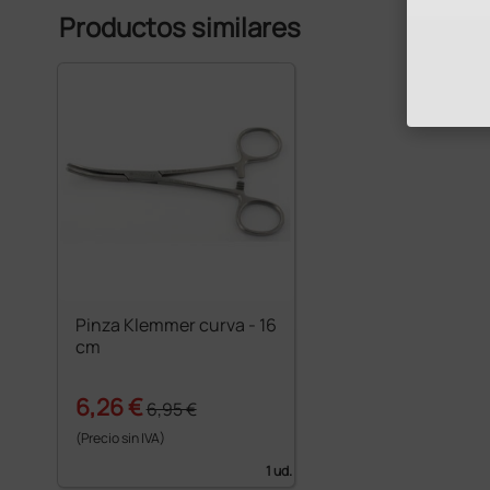
Productos similares
Pinza Klemmer curva - 16
cm
6,26 €
6,95 €
(Precio sin IVA)
1 ud.