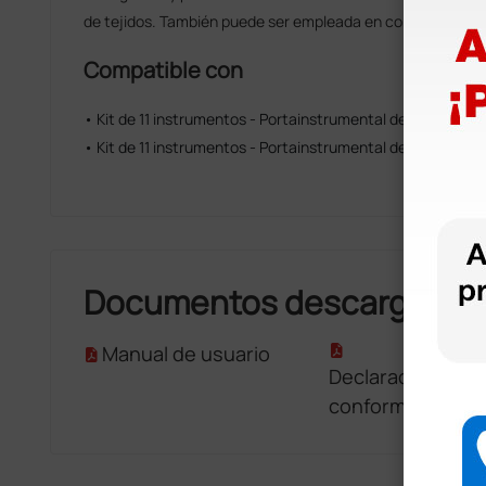
de tejidos. También puede ser empleada en contextos vete
Compatible con
• Kit de 11 instrumentos - Portainstrumental de aluminio
• Kit de 11 instrumentos - Portainstrumental de nailon
Documentos descargable
Manual de usuario
Declaración de
conformidad