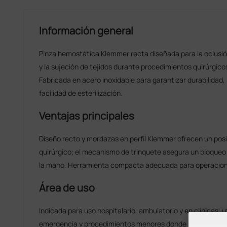
Información general
Pinza hemostática Klemmer recta diseñada para la oclusi
y la sujeción de tejidos durante procedimientos quirúrgic
Fabricada en acero inoxidable para garantizar durabilidad, 
facilidad de esterilización.
Ventajas principales
Diseño recto y mordazas en perfil Klemmer ofrecen un pos
quirúrgico; el mecanismo de trinquete asegura un bloqueo 
la mano. Herramienta compacta adecuada para operacione
Área de uso
Indicada para uso hospitalario, ambulatorio y en clínicas; u
emergencia y procedimientos menores donde se requiera 