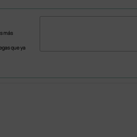
as más
legas que ya