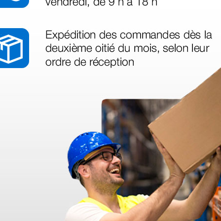
entos -
al de
1 kit