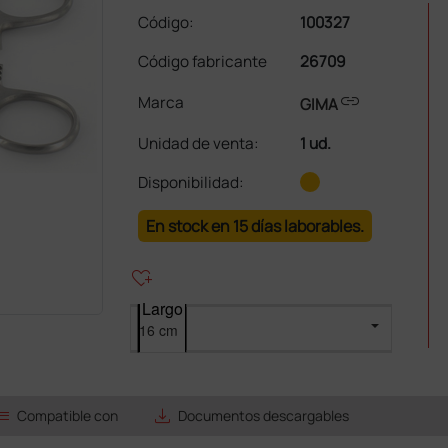
Código:
100327
Código fabricante
26709
link
Marca
GIMA
Unidad de venta
:
1 ud.
Disponibilidad:
En stock en 15 días laborables.
heart_plus
Largo
ist
save_alt
Compatible con
Documentos descargables