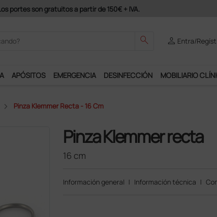
s portes son gratuitos a partir de 150€ + IVA.
search
person
Entra/Regíst
A
APÓSITOS
EMERGENCIA
DESINFECCIÓN
MOBILIARIO CLÍN
Pinza Klemmer Recta - 16 Cm
Pinza Klemmer recta
16 cm
Información general
|
Información técnica
|
Com