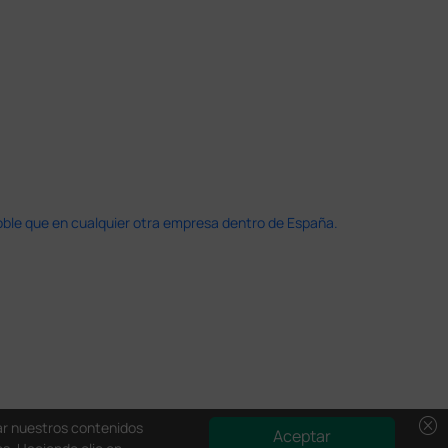
doble que en cualquier otra empresa dentro de España.
cancel
zar nuestros contenidos
Aceptar