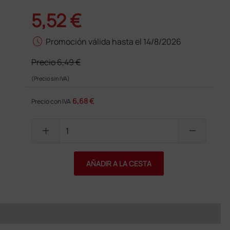
5,52 €
schedule
Promoción válida hasta el 14/8/2026
Precio
6,49 €
(Precio sin IVA)
6,68 €
Precio con IVA
add
remove
AÑADIR A LA CESTA