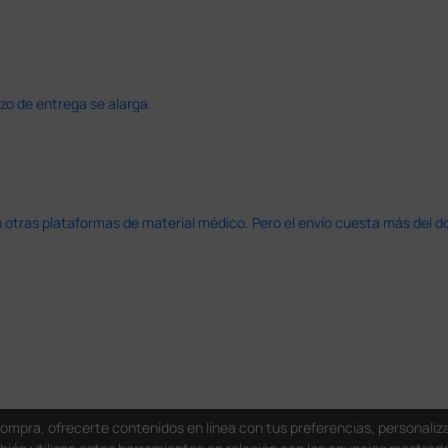
azo de entrega se alarga.
en otras plataformas de material médico. Pero el envío cuesta más del 
compra, ofrecerte contenidos en línea con tus preferencias, personali