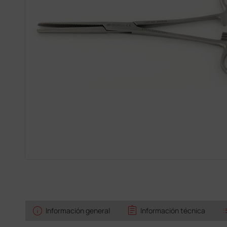
info
assignment
l
Información general
Información técnica