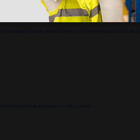
en otras plataformas de material médico. Pero el envío cuesta más del 
 sin incluir el IVA que luego nos van a cobrar.