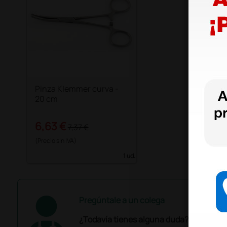
Pinza Klemmer curva -
20 cm
6,63 €
7,37 €
(Precio sin IVA)
1 ud.
Pregúntale a un colega
¿Todavía tienes alguna duda? ¿Necesit