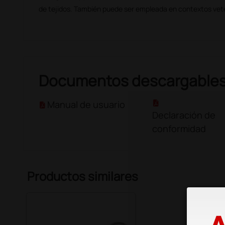
de tejidos. También puede ser empleada en contextos vete
Documentos descargable
Manual de usuario
Declaración de
conformidad
Productos similares