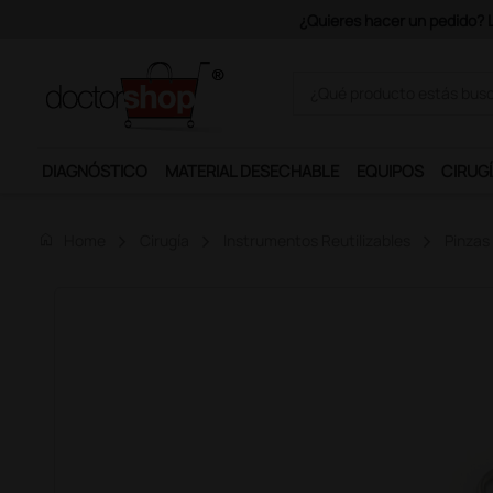
Únete al programa Ds Plus y p
DIAGNÓSTICO
MATERIAL DESECHABLE
EQUIPOS
CIRUGÍ
home
Home
Cirugía
Instrumentos Reutilizables
Pinzas