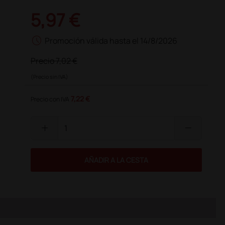
5,97 €
schedule
Promoción válida hasta el 14/8/2026
Precio
7,02 €
(Precio sin IVA)
7,22 €
Precio con IVA
add
remove
AÑADIR A LA CESTA