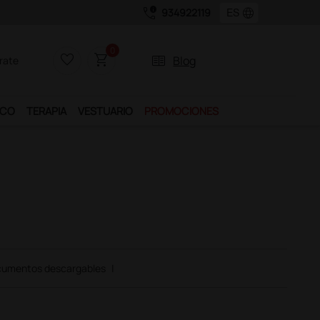
call_quality
language
934922119
0
favorite_border
shopping_cart
two_pager
Blog
rate
ICO
TERAPIA
VESTUARIO
PROMOCIONES
umentos descargables
|