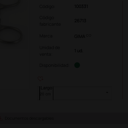
Código:
100331
Código
26713
fabricante
link
Marca
GIMA
Unidad de
1 ud.
venta
:
Disponibilidad:
heart_plus
Largo
e_alt
Documentos descargables