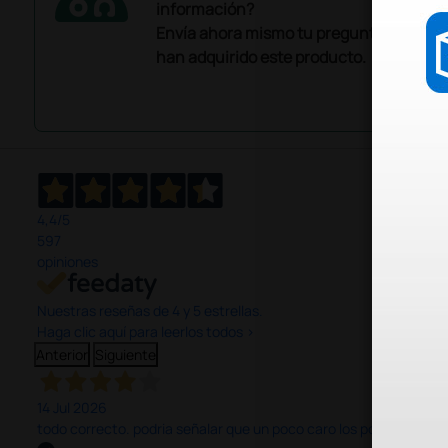
información?
Envía ahora mismo tu pregunta a los co
han adquirido este producto.
4,4
/5
597
opiniones
Nuestras reseñas de 4 y 5 estrellas.
Haga clic aquí para leerlos todos >
Anterior
Siguiente
14 Jul 2026
todo correcto. podria señalar que un poco caro los portes y el pl