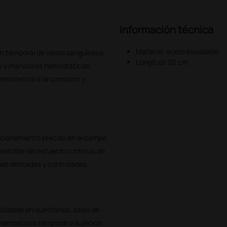
Información técnica
Material: acero inoxidable
ón temporal de vasos sanguíneos
Longitud: 20 cm
os y maniobras hemostáticas.
resistencia a la corrosión y
icionamiento preciso en el campo
estable sin esfuerzo continuo de
s delicadas y controladas.
tilizable en quirófanos, salas de
hemostasia temporal o sujeción