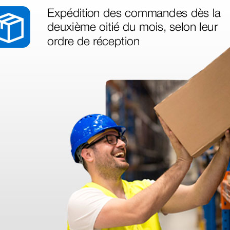
legas que ya
azo de entrega se alarga.