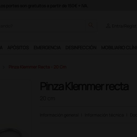
odrás disfrutar de muchos servicios exclusivos.
search
person
Entra/Regíst
A
APÓSITOS
EMERGENCIA
DESINFECCIÓN
MOBILIARIO CLÍN
Pinza Klemmer Recta - 20 Cm
Pinza Klemmer recta
20 cm
Información general
|
Información técnica
|
Doc