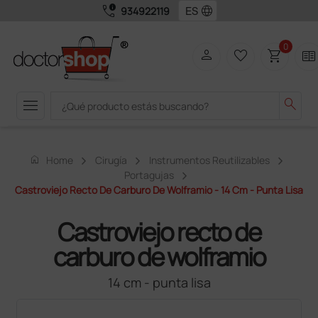
call_quality
language
934922119
0
person
favorite_border
shopping_cart
two_pager
menu
search
home
Home
Cirugía
Instrumentos Reutilizables
Portagujas
Castroviejo Recto De Carburo De Wolframio - 14 Cm - Punta Lisa
Castroviejo recto de
carburo de wolframio
14 cm - punta lisa