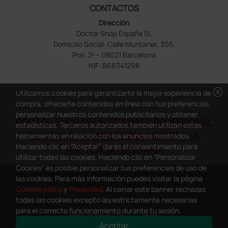
CONTACTOS
Dirección
Doctor Shop España SL
Domicilio Social: Calle Muntaner, 305,
Pral. 2ª – 08021 Barcelona
NIF: B66341298
cancel
Utilizamos cookies para garantizarte la mejor experiencia de
compra, ofrecerte contenidos en línea con tus preferencias,
personalizar nuestros contenidos publicitarios y obtener
DOCTOR SHOP ES UN SITIO WEB PROFESIONAL
estadísticas. Terceros autorizados también utilizan estas
DEDICADO A LA PROFESIÓN MÉDICA Y LA
herramientas en relación con los anuncios mostrados.
Haciendo clic en “Aceptar” darás el consentimiento para
ASISTENCIA SANITARIA
utilizar todas las cookies. Haciendo clic en “Personalizar
Cookies” es posible personalizar tus preferencias de uso de
Copyright Doctor Shop España 2005-2026 - Todos los derechos
las cookies. Para más información puedes visitar la página
reservados - NIF.: B66341298
Cookies policy
y
Privacidad
. Al cerrar este banner rechazas
todas las cookies excepto las estrictamente necesarias
para el correcto funcionamiento durante tu sesión.
Aceptar