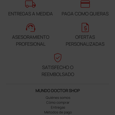
local_shipping
credit_card
ENTREGAS A MEDIDA
PAGA COMO QUIERAS
support_agent
request_quote
ASESORAMIENTO
OFERTAS
PROFESIONAL
PERSONALIZADAS
verified_user
SATISFECHO O
REEMBOLSADO
MUNDO DOCTOR SHOP
Quiénes somos
Cómo comprar
Entregas
Métodos de pago