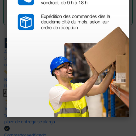
Envía tu pregunta
4,4
/5
597
opiniones
Nuestras reseñas de 4 y 5 estrellas.
Haga clic aquí para leerlos todos >
Anterior
Siguiente
14 Jul 2026
todo correcto. podria señalar que un poco caro los portes y el
plazo de entrega se alarga.
Comprador verificado