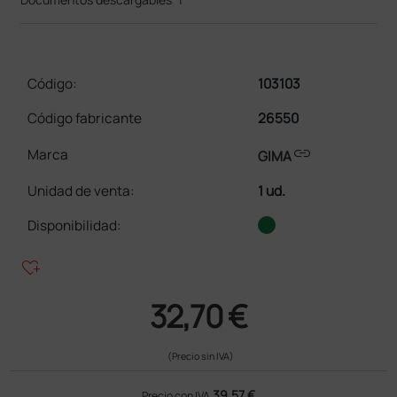
Código:
103103
Código fabricante
26550
link
Marca
GIMA
Unidad de venta
:
1 ud.
Disponibilidad:
heart_plus
32,70 €
(Precio sin IVA)
39,57 €
Precio con IVA