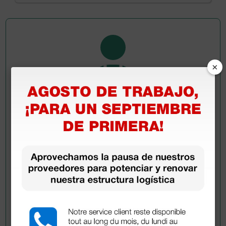
×
Pregúntale a un colega
¿Todavía tienes alguna duda? ¿Necesitas más
información?
Envía ahora mismo tu pregunta a los colegas que ya
han adquirido este producto.