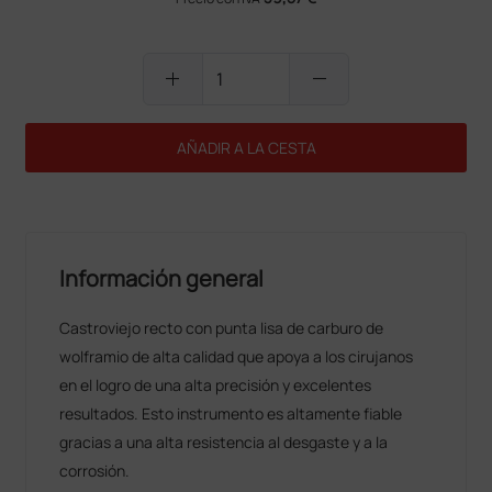
add
remove
AÑADIR A LA CESTA
Información general
Castroviejo recto con punta lisa de carburo de
wolframio de alta calidad que apoya a los cirujanos
en el logro de una alta precisión y excelentes
resultados. Esto instrumento es altamente fiable
gracias a una alta resistencia al desgaste y a la
corrosión.