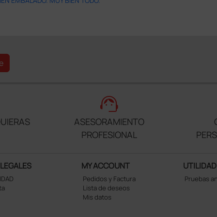
IEN EMBALADO. MUY BIEN TODO.
e
support_agent
UIERAS
ASESORAMIENTO
PROFESIONAL
PER
 LEGALES
MY ACCOUNT
UTILIDAD
CIDAD
Pedidos y Factura
Pruebas a
ta
Lista de deseos
Mis datos