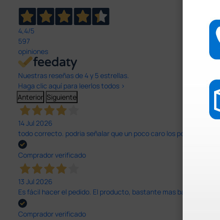
4,4
/5
597
opiniones
Nuestras reseñas de 4 y 5 estrellas.
Haga clic aquí para leerlos todos >
Anterior
Siguiente
14 Jul 2026
todo correcto. podria señalar que un poco caro los portes y el pl
Comprador verificado
13 Jul 2026
Es fácil hacer el pedido. El producto, bastante mas barato que 
Comprador verificado