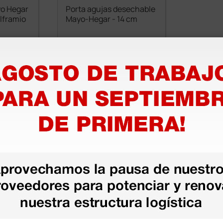
yo Hegar
Porta agujas desechable
lframio
Mayo-Hegar - 14 cm
85,00 €
€
(Precio sin IVA)
1 ud.
25 uds.
as más
legas que ya