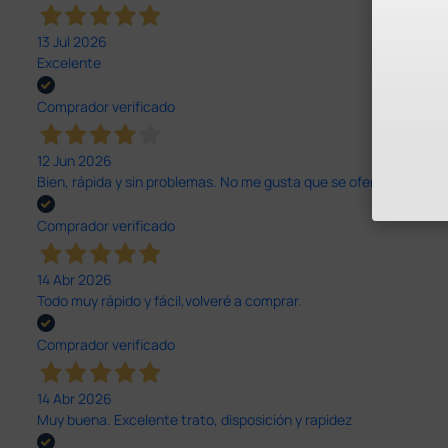
13 Jul 2026
Excelente
Comprador verificado
12 Jun 2026
Bien, rápida y sin problemas. No me gusta que se oferten productos
Comprador verificado
14 Abr 2026
Todo muy rápido y fácil,volveré a comprar.
Comprador verificado
14 Abr 2026
Muy buena. Excelente trato, disposición y rapidez