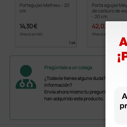
Portagujas Mathieu - 20
Porta agujas Ma
cm
de carburo de wo
- 20 cm
14,30 €
42,03 €
46,70 
(Precio sin IVA)
(Precio sin IVA)
1 ud.
Pregúntale a un colega
¿Todavía tienes alguna duda? ¿Necesit
información?
Envía ahora mismo tu pregunta a los co
han adquirido este producto.