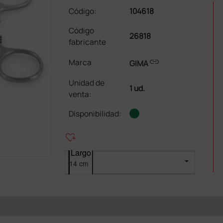
Código:
104618
Código
26818
fabricante
link
Marca
GIMA
Unidad de
1 ud.
venta
:
Disponibilidad:
heart_plus
Largo