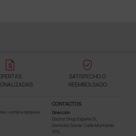
request_quote
verified_user
OFERTAS
SATISFECHO O
SONALIZADAS
REEMBOLSADO
CONTACTOS
ntes, compra despues
Dirección
Doctor Shop España SL
Domicilio Social: Calle Muntaner,
305,