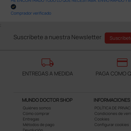
HE ENCONTRADO TODO LO QUE NECESITABA. ENVÍO RÁPIDO Y B
Comprador verificado
;
Suscríbete a nuestra Newsletter
Suscríbet
local_shipping
credit_card
ENTREGAS A MEDIDA
PAGA COMO Q
MUNDO DOCTOR SHOP
INFORMACIONES
Quiénes somos
POLÍTICA DE PRIVA
Cómo comprar
Condiciones de ven
Entregas
Cookies
Métodos de pago
Configurar cookies
Devolución