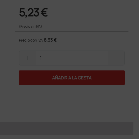
5,23 €
(Precio sin IVA)
6,33 €
Precio con IVA
add
remove
AÑADIR A LA CESTA