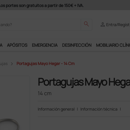
Únete al programa Ds Plus y podrás disfrut
search
person
Entra/Regíst
A
APÓSITOS
EMERGENCIA
DESINFECCIÓN
MOBILIARIO CLÍN
ujas
Portagujas Mayo Hegar - 14 Cm
Portagujas Mayo Hega
14 cm
Información general
|
Información técnica
|