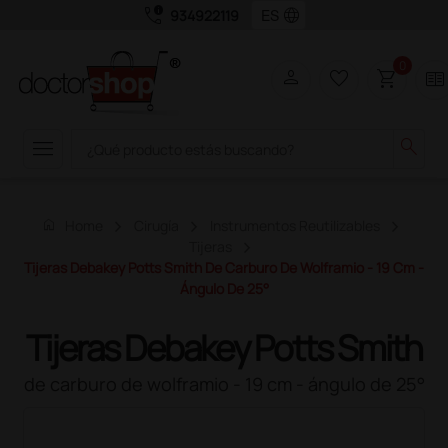
call_quality
language
934922119
0
person
favorite_border
shopping_cart
two_pager
menu
search
home
Home
Cirugía
Instrumentos Reutilizables
Tijeras
Tijeras Debakey Potts Smith De Carburo De Wolframio - 19 Cm -
Ángulo De 25°
Tijeras Debakey Potts Smith
de carburo de wolframio - 19 cm - ángulo de 25°