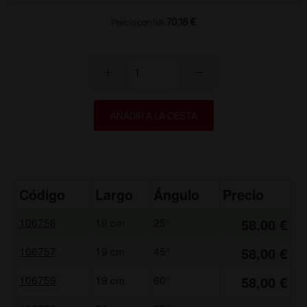
70,18 €
Precio con IVA
add
remove
AÑADIR A LA CESTA
Código
Largo
Ángulo
Precio
106756
19 cm
25°
58,00 €
106757
19 cm
45°
58,00 €
106759
19 cm
60°
58,00 €