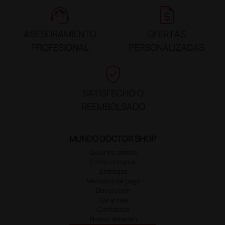
support_agent
request_quote
ASESORAMIENTO
OFERTAS
PROFESIONAL
PERSONALIZADAS
verified_user
SATISFECHO O
REEMBOLSADO
MUNDO DOCTOR SHOP
Quiénes somos
Cómo comprar
Entregas
Métodos de pago
Devolución
Garantías
Contactos
Nuevo almacén