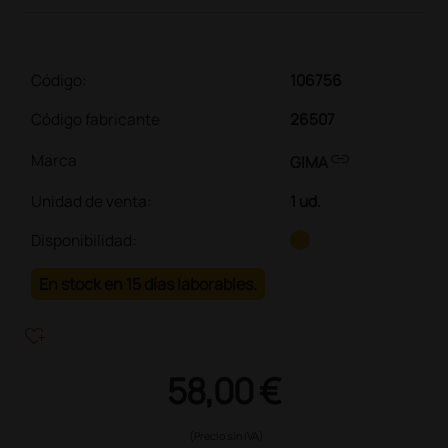
Código:
106756
Código fabricante
26507
link
Marca
GIMA
Unidad de venta
:
1 ud.
Disponibilidad:
En stock en 15 días laborables.
heart_plus
58,00 €
(Precio sin IVA)