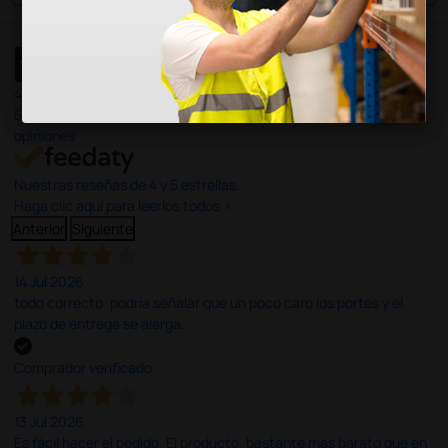
4,4
/5
597
opiniones
Nuestras reseñas de 4 y 5 estrellas.
Haga clic aquí para leerlos todos >
Anterior
Siguiente
14 Jul 2026
todo correcto. podria señalar que un poco caro los portes y el
plazo de entrega se alarga.
Comprador verificado
13 Jul 2026
Es fácil hacer el pedido. El producto, bastante mas barato que en