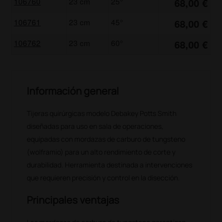
106760
23 cm
25°
68,00 €
106761
23 cm
45°
68,00 €
106762
23 cm
60°
68,00 €
Información general
Tijeras quirúrgicas modelo Debakey Potts Smith
diseñadas para uso en sala de operaciones,
equipadas con mordazas de carburo de tungsteno
(wolframio) para un alto rendimiento de corte y
durabilidad. Herramienta destinada a intervenciones
que requieren precisión y control en la disección.
Principales ventajas