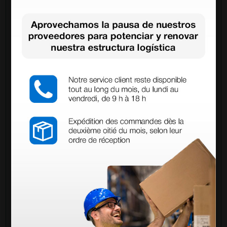
Pregúntale a un colega
¿Todavía tienes alguna duda? ¿Necesitas más
información?
Envía ahora mismo tu pregunta a los colegas que ya
han adquirido este producto.
Envía tu pregunta