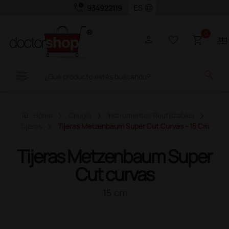
call_quality
language
934922119
0
person
favorite_border
shopping_cart
two_pager
menu
search
home
Home
Cirugía
Instrumentos Reutilizables
Tijeras
Tijeras Metzenbaum Super Cut Curvas - 15 Cm
Tijeras Metzenbaum Super
Cut curvas
15 cm