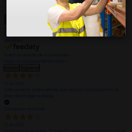
4,4
/5
597
opiniones
Nuestras reseñas de 4 y 5 estrellas.
Haga clic aquí para leerlos todos >
Anterior
Siguiente
14 Jul 2026
todo correcto. podria señalar que un poco caro los portes y el
plazo de entrega se alarga.
Comprador verificado
13 Jul 2026
Es fácil hacer el pedido. El producto, bastante mas barato que en