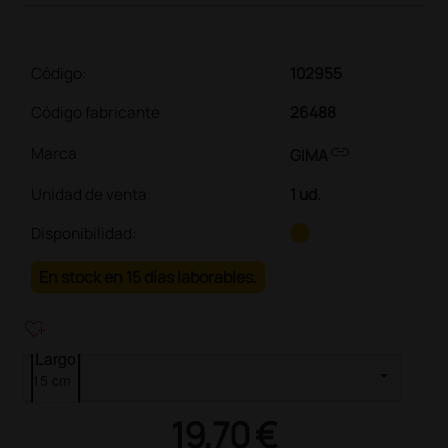
Código:
102955
Código fabricante
26488
link
Marca
GIMA
Unidad de venta
:
1 ud.
Disponibilidad:
En stock en 15 días laborables.
heart_plus
Largo
19,70 €