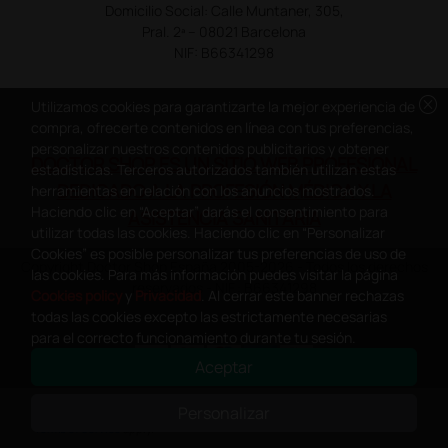
Domicilio Social: Calle Muntaner, 305,
Pral. 2ª – 08021 Barcelona
NIF: B66341298
cancel
Utilizamos cookies para garantizarte la mejor experiencia de
compra, ofrecerte contenidos en línea con tus preferencias,
personalizar nuestros contenidos publicitarios y obtener
DOCTOR SHOP ES UN SITIO WEB PROFESIONAL
estadísticas. Terceros autorizados también utilizan estas
DEDICADO A LA PROFESIÓN MÉDICA Y LA
herramientas en relación con los anuncios mostrados.
Haciendo clic en “Aceptar” darás el consentimiento para
ASISTENCIA SANITARIA
utilizar todas las cookies. Haciendo clic en “Personalizar
Cookies” es posible personalizar tus preferencias de uso de
Copyright Doctor Shop España 2005-2026 - Todos los derechos
las cookies. Para más información puedes visitar la página
reservados - NIF.: B66341298
Cookies policy
y
Privacidad
. Al cerrar este banner rechazas
todas las cookies excepto las estrictamente necesarias
para el correcto funcionamiento durante tu sesión.
Aceptar
0
This site is protected by reCAPTCHA and the Google
Privacy Policy
and
Personalizar
Terms of Service
apply.