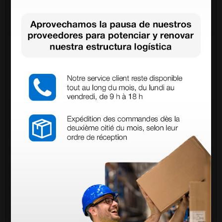
Pregúntale a un colega
¿Todavía tienes alguna duda? ¿Necesitas más
información?
Envía ahora mismo tu pregunta a los colegas que ya
han adquirido este producto.
Envía tu pregunta