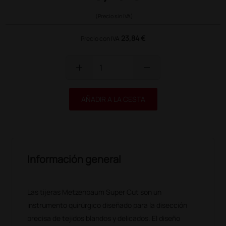
(Precio sin IVA)
23,84 €
Precio con IVA
add
remove
AÑADIR A LA CESTA
Información general
Las tijeras Metzenbaum Super Cut son un
instrumento quirúrgico diseñado para la disección
precisa de tejidos blandos y delicados. El diseño