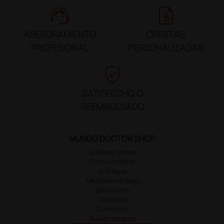
support_agent
request_quote
ASESORAMIENTO
OFERTAS
PROFESIONAL
PERSONALIZADAS
verified_user
SATISFECHO O
REEMBOLSADO
MUNDO DOCTOR SHOP
Quiénes somos
Cómo comprar
Entregas
Métodos de pago
Devolución
Garantías
Contactos
Nuevo almacén