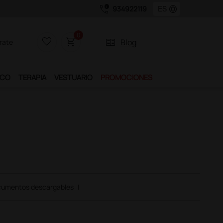
call_quality
language
934922119
0
favorite_border
shopping_cart
two_pager
Blog
rate
ICO
TERAPIA
VESTUARIO
PROMOCIONES
umentos descargables
|