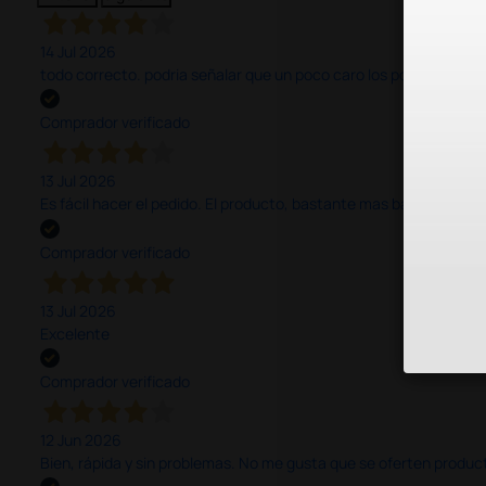
14 Jul 2026
todo correcto. podria señalar que un poco caro los portes y el pl
Comprador verificado
13 Jul 2026
Es fácil hacer el pedido. El producto, bastante mas barato que 
Comprador verificado
13 Jul 2026
Excelente
Comprador verificado
12 Jun 2026
Bien, rápida y sin problemas. No me gusta que se oferten productos