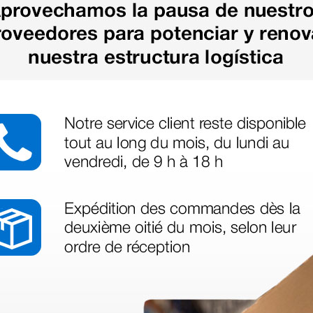
as más
legas que ya