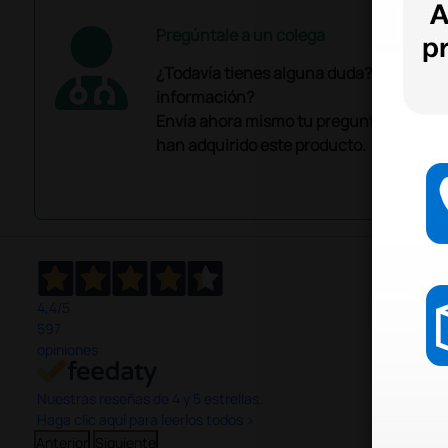
Pregúntale a un colega
¿Todavía tienes alguna duda? ¿Necesit
información?
Envía ahora mismo tu pregunta a los co
han adquirido este producto.
4,4
/5
597
opiniones
Nuestras reseñas de 4 y 5 estrellas.
Haga clic aquí para leerlos todos >
Anterior
Siguiente