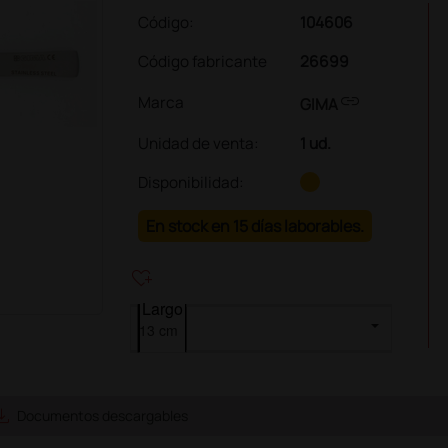
Código:
104606
Código fabricante
26699
link
Marca
GIMA
Unidad de venta
:
1 ud.
Disponibilidad:
En stock en 15 días laborables.
heart_plus
Largo
e_alt
Documentos descargables