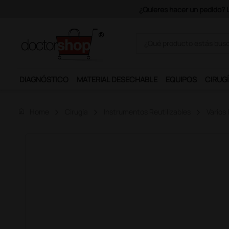
Únete al programa Ds Plus y p
DIAGNÓSTICO
MATERIAL DESECHABLE
EQUIPOS
CIRUGÍ
home
Home
Cirugía
Instrumentos Reutilizables
Varios