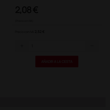
2,08 €
(Precio sin IVA)
2,52 €
Precio con IVA
add
remove
AÑADIR A LA CESTA