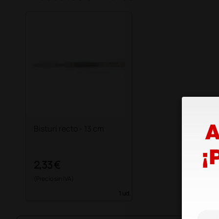
Bisturí recto - 13 cm
2,33 €
(Precio sin IVA)
1 ud.