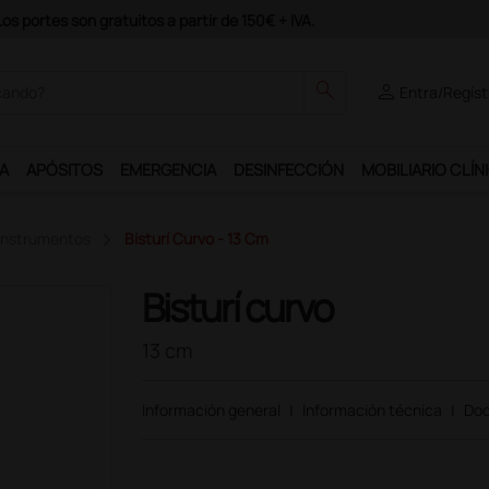
odrás disfrutar de muchos servicios exclusivos.
search
person
Entra/Regíst
A
APÓSITOS
EMERGENCIA
DESINFECCIÓN
MOBILIARIO CLÍN
 Instrumentos
Bisturí Curvo - 13 Cm
Bisturí curvo
13 cm
Información general
|
Información técnica
|
Doc