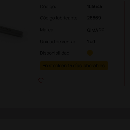
Código:
104644
Código fabricante
26869
link
Marca
GIMA
Unidad de venta
:
1 ud.
Disponibilidad:
En stock en 15 días laborables.
heart_plus