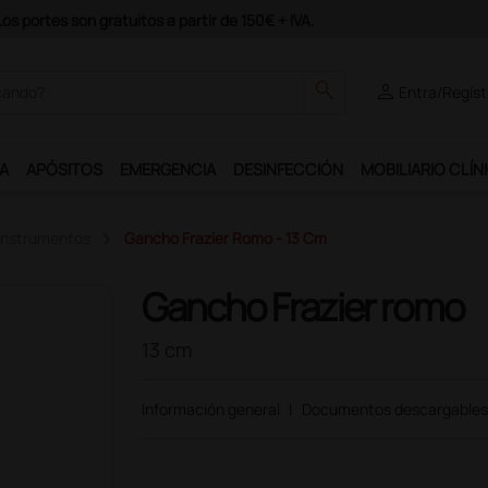
Únete al programa Ds Plus y podrás disfrutar de muchos s
search
person
Entra/Regíst
A
APÓSITOS
EMERGENCIA
DESINFECCIÓN
MOBILIARIO CLÍN
 Instrumentos
Gancho Frazier Romo - 13 Cm
Gancho Frazier romo
13 cm
Información general
|
Documentos descargables