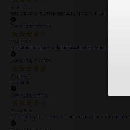
14 Jul 2026
todo correcto. podria señalar que un poco caro los portes y el pl
Comprador verificado
13 Jul 2026
Es fácil hacer el pedido. El producto, bastante mas barato que 
Comprador verificado
13 Jul 2026
Excelente
Comprador verificado
12 Jun 2026
Bien, rápida y sin problemas. No me gusta que se oferten productos
Comprador verificado