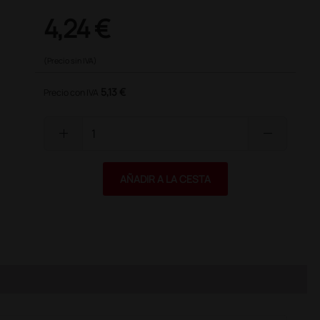
4,24 €
(Precio sin IVA)
5,13 €
Precio con IVA
add
remove
AÑADIR A LA CESTA