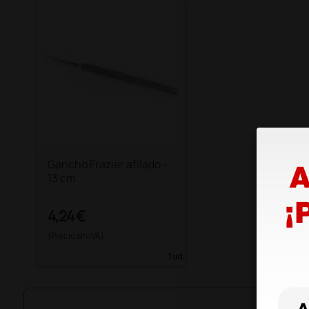
Gancho Frazier afilado -
13 cm
4,24 €
(Precio sin IVA)
1 ud.