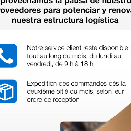
as más
legas que ya