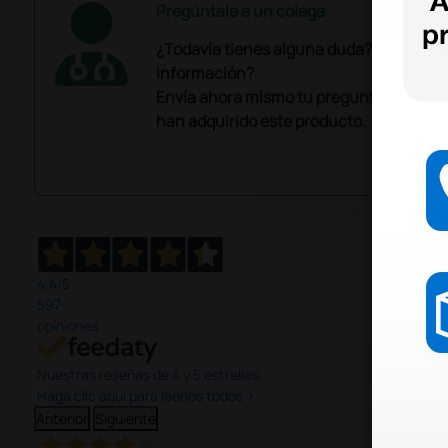
Pregúntale a un colega
¿Todavía tienes alguna duda? ¿Necesit
información?
Envía ahora mismo tu pregunta a los co
han adquirido este producto.
4,4
/5
597
opiniones
Nuestras reseñas de 4 y 5 estrellas.
Haga clic aquí para leerlos todos >
Anterior
Siguiente