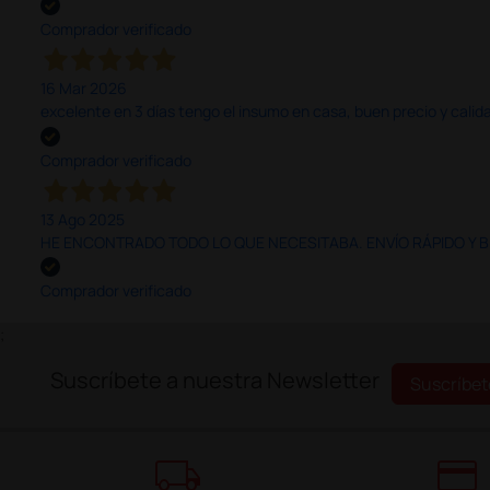
Comprador verificado
16 Mar 2026
excelente en 3 días tengo el insumo en casa, buen precio y calid
Comprador verificado
13 Ago 2025
HE ENCONTRADO TODO LO QUE NECESITABA. ENVÍO RÁPIDO Y B
Comprador verificado
;
Suscríbete a nuestra Newsletter
Suscríbet
local_shipping
credit_card