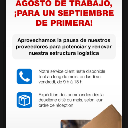
359,00 €
(Precio sin IVA)
1 ud.
Pregúntale a un colega
¿Todavía tienes alguna duda? ¿Necesitas más
información?
Envía ahora mismo tu pregunta a los colegas que ya
han adquirido este producto.