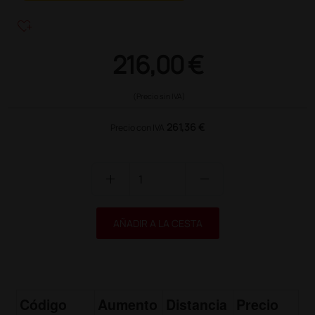
heart_plus
216,00 €
(Precio sin IVA)
261,36 €
Precio con IVA
add
remove
AÑADIR A LA CESTA
Código
Aumento
Distancia
Precio