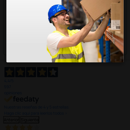
Envía tu pregunta
4,4
/5
597
opiniones
Nuestras reseñas de 4 y 5 estrellas.
Haga clic aquí para leerlos todos >
Anterior
Siguiente