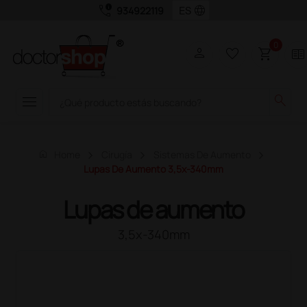
call_quality
language
934922119
0
person
favorite_border
shopping_cart
two_pager
menu
search
home
Home
Cirugía
Sistemas De Aumento
Lupas De Aumento 3,5x-340mm
Lupas de aumento
3,5x-340mm