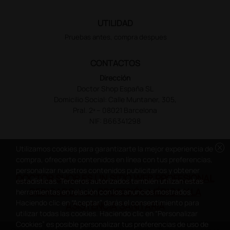
UTILIDAD
Pruebas antes, compra despues
CONTACTOS
Dirección
Doctor Shop España SL
Domicilio Social: Calle Muntaner, 305,
Pral. 2ª – 08021 Barcelona
NIF: B66341298
cancel
Utilizamos cookies para garantizarte la mejor experiencia de
compra, ofrecerte contenidos en línea con tus preferencias,
personalizar nuestros contenidos publicitarios y obtener
DOCTOR SHOP ES UN SITIO WEB PROFESIONAL
estadísticas. Terceros autorizados también utilizan estas
DEDICADO A LA PROFESIÓN MÉDICA Y LA
herramientas en relación con los anuncios mostrados.
Haciendo clic en “Aceptar” darás el consentimiento para
ASISTENCIA SANITARIA
utilizar todas las cookies. Haciendo clic en “Personalizar
Cookies” es posible personalizar tus preferencias de uso de