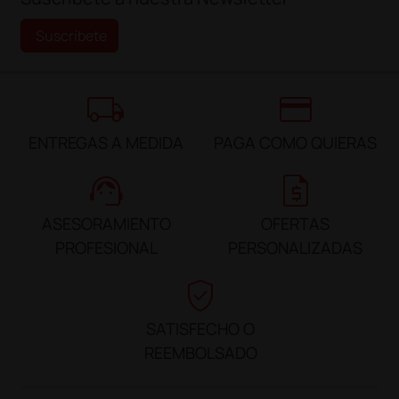
Suscríbete
local_shipping
credit_card
ENTREGAS A MEDIDA
PAGA COMO QUIERAS
support_agent
request_quote
ASESORAMIENTO
OFERTAS
PROFESIONAL
PERSONALIZADAS
verified_user
SATISFECHO O
REEMBOLSADO