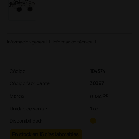
Información general
|
Información técnica
|
Código:
104374
Código fabricante
30897
link
Marca
GIMA
Unidad de venta
:
1 ud.
Disponibilidad:
En stock en 15 días laborables.