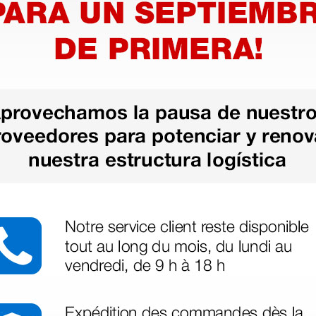
 y una gran profundidad de
ado.
3,5 ideales para procedimientos
mpo de visión y una buena
0 mm es la más adecuada en las
as más
legas que ya