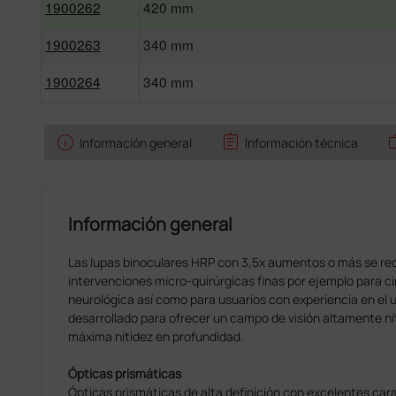
1900262
420 mm
1900263
340 mm
1900264
340 mm
info
assignment
w
Información general
Información técnica
Información general
Las lupas binoculares HRP con 3,5x aumentos o más se r
intervenciones micro-quirúrgicas finas por ejemplo para ci
neurológica así como para usuarios con experiencia en el 
desarrollado para ofrecer un campo de visión altamente nít
máxima nitidez en profundidad.
Ópticas prismáticas
Ópticas prismáticas de alta definición con excelentes cara