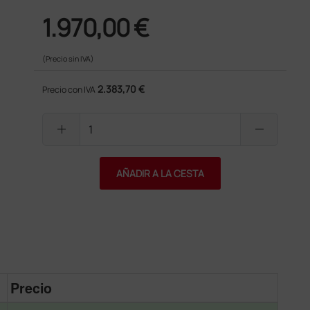
1.970,00 €
(Precio sin IVA)
2.383,70 €
Precio con IVA
add
remove
AÑADIR A LA CESTA
Precio