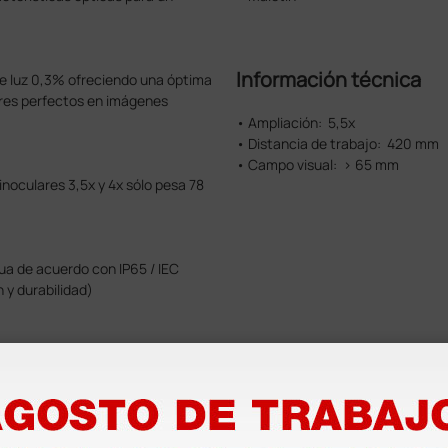
Información técnica
 de luz 0,3% ofreciendo una óptima
ores perfectos en imágenes
• Ampliación: 5,5x
• Distancia de trabajo: 420 mm
• Campo visual: > 65 mm
inoculares 3,5x y 4x sólo pesa 78
gua de acuerdo con IP65 / IEC
 y durabilidad)
as derecha e izquierda
lar (PD). Las lupas HRP puede
un
range
de diferentes posiciones
ervalo.