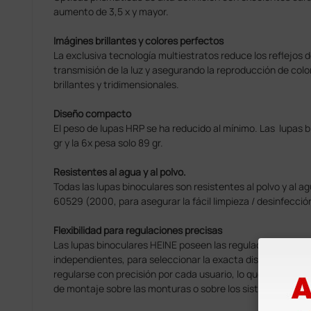
aumento de 3,5 x y mayor.
Imágines brillantes y colores perfectos
La exclusiva tecnología multiestratos reduce los reflejos
transmisión de la luz y asegurando la reproducción de col
brillantes y tridimensionales.
Diseño compacto
El peso de lupas HRP se ha reducido al mínimo. Las lupas b
gr y la 6x pesa solo 89 gr.
Resistentes al agua y al polvo.
Todas las lupas binoculares son resistentes al polvo y al a
60529 (2000, para asegurar la fácil limpieza / desinfección
Flexibilidad para regulaciones precisas
Las lupas binoculares HEINE poseen las regulaciones óptic
independientes, para seleccionar la exacta distancia pupi
regularse con precisión por cada usuario, lo que significa 
de montaje sobre las monturas o sobre los sistemas de int