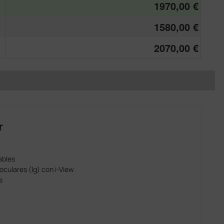
1970,00 €
1580,00 €
2070,00 €
r
ables
culares (lg) con i-View
s