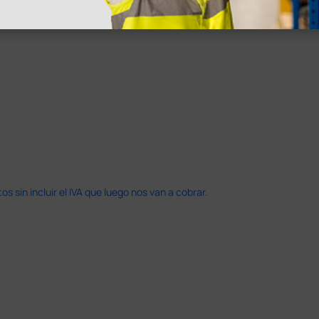
en otras plataformas de material médico. Pero el envío cuesta más del 
 sin incluir el IVA que luego nos van a cobrar.