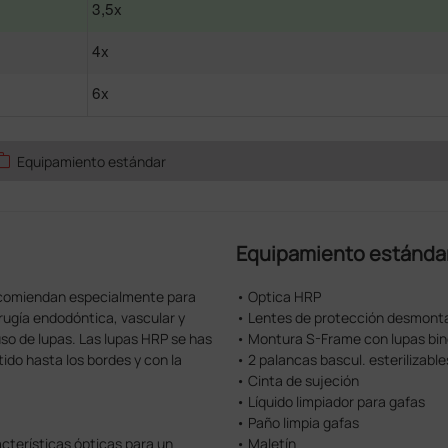
3,5x
4x
6x
ork
Equipamiento estándar
Equipamiento estánda
ecomiendan especialmente para
• Optica HRP
rugía endodóntica, vascular y
• Lentes de protección desmont
uso de lupas. Las lupas HRP se has
• Montura S-Frame con lupas bino
ido hasta los bordes y con la
• 2 palancas bascul. esterilizable
• Cinta de sujeción
• Líquido limpiador para gafas
• Paño limpia gafas
cterísticas ópticas para un
• Maletín