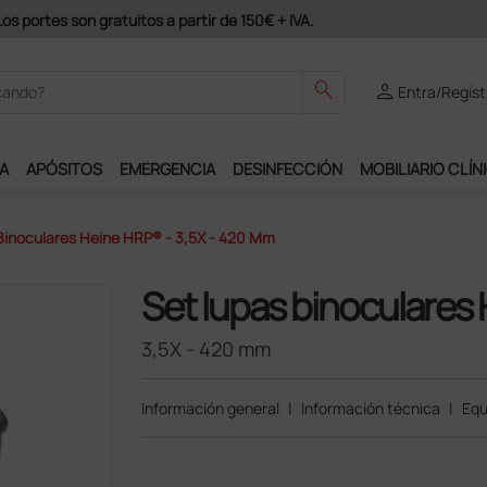
odrás disfrutar de muchos servicios exclusivos.
search
person
Entra/Regíst
A
APÓSITOS
EMERGENCIA
DESINFECCIÓN
MOBILIARIO CLÍN
Binoculares Heine HRP® - 3,5X - 420 Mm
Set lupas binoculares
3,5X - 420 mm
Información general
|
Información técnica
|
Equ