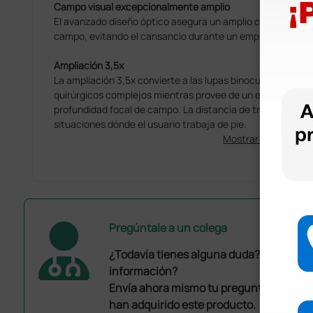
Campo visual excepcionalmente amplio
El avanzado diseño óptico asegura un amplio campo visual
campo, evitando el cansancio durante un empleo prolong
Ampliación 3,5x
La ampliación 3,5x convierte a las lupas binoculares HRP 
quirúrgicos complejos mientras provee de un excelente ca
profundidad focal de campo. La distancia de trabajo a 42
situaciones dónde el usuario trabaja de pie.
Mostrar más
Pregúntale a un colega
¿Todavía tienes alguna duda? ¿Necesit
información?
Envía ahora mismo tu pregunta a los co
han adquirido este producto.