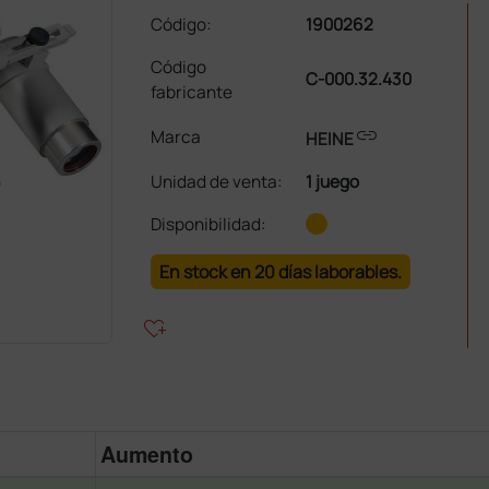
Código:
1900262
Código
C-000.32.430
fabricante
link
Marca
HEINE
Unidad de venta
:
1 juego
Disponibilidad:
En stock en 20 días laborables.
heart_plus
Aumento