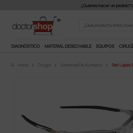
Únete al programa Ds Plus y p
DIAGNÓSTICO
MATERIAL DESECHABLE
EQUIPOS
CIRUGÍ
home
Home
Cirugía
Sistemas De Aumento
Set Lupas 