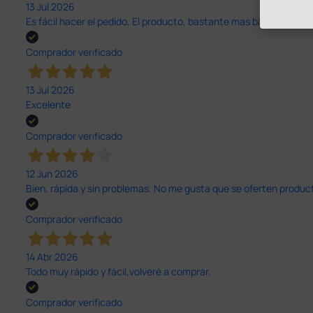
13 Jul 2026
Es fácil hacer el pedido. El producto, bastante mas barato que 
Comprador verificado
13 Jul 2026
Excelente
Comprador verificado
12 Jun 2026
Bien, rápida y sin problemas. No me gusta que se oferten productos
Comprador verificado
14 Abr 2026
Todo muy rápido y fácil,volveré a comprar.
Comprador verificado