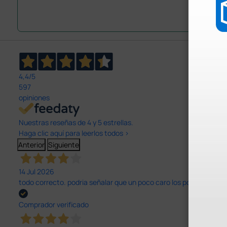
4,4
/5
597
opiniones
Nuestras reseñas de 4 y 5 estrellas.
Haga clic aquí para leerlos todos >
Anterior
Siguiente
14 Jul 2026
todo correcto. podria señalar que un poco caro los portes y el pl
Comprador verificado