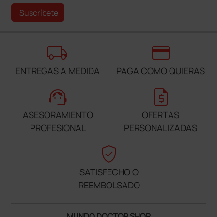
Suscríbete
local_shipping
credit_card
ENTREGAS A MEDIDA
PAGA COMO QUIERAS
support_agent
request_quote
ASESORAMIENTO
OFERTAS
PROFESIONAL
PERSONALIZADAS
verified_user
SATISFECHO O
REEMBOLSADO
MUNDO DOCTOR SHOP