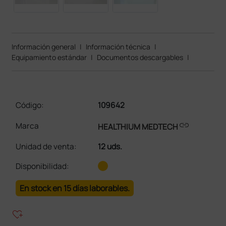
Información general
|
Información técnica
|
Equipamiento estándar
|
Documentos descargables
|
Código:
109642
link
Marca
HEALTHIUM MEDTECH
Unidad de venta
:
12 uds.
Disponibilidad:
En stock en 15 días laborables.
heart_plus