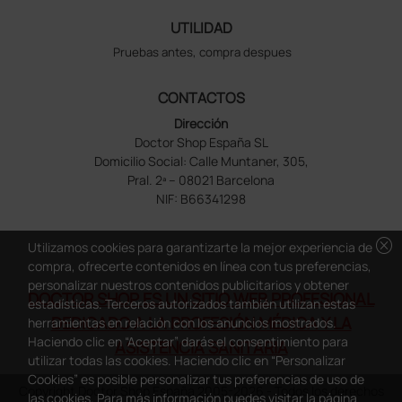
UTILIDAD
Pruebas antes, compra despues
CONTACTOS
Dirección
Doctor Shop España SL
Domicilio Social: Calle Muntaner, 305,
Pral. 2ª – 08021 Barcelona
NIF: B66341298
cancel
Utilizamos cookies para garantizarte la mejor experiencia de
compra, ofrecerte contenidos en línea con tus preferencias,
personalizar nuestros contenidos publicitarios y obtener
DOCTOR SHOP ES UN SITIO WEB PROFESIONAL
estadísticas. Terceros autorizados también utilizan estas
DEDICADO A LA PROFESIÓN MÉDICA Y LA
herramientas en relación con los anuncios mostrados.
Haciendo clic en “Aceptar” darás el consentimiento para
ASISTENCIA SANITARIA
utilizar todas las cookies. Haciendo clic en “Personalizar
Cookies” es posible personalizar tus preferencias de uso de
Copyright Doctor Shop España 2005-2026 - Todos los derechos
las cookies. Para más información puedes visitar la página