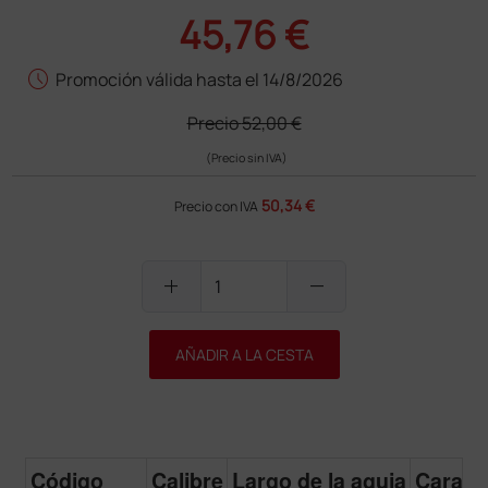
45,76 €
schedule
Promoción válida hasta el 14/8/2026
Precio
52,00 €
(Precio sin IVA)
50,34 €
Precio con IVA
add
remove
AÑADIR A LA CESTA
Código
Calibre
Largo de la aguja
Caracte