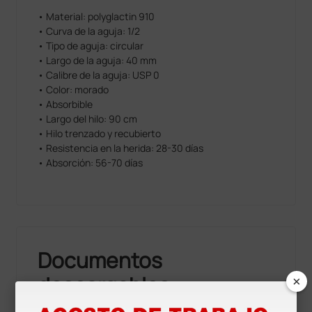
• Material: polyglactin 910
• Curva de la aguja: 1/2
• Tipo de aguja: circular
• Largo de la aguja: 40 mm
• Calibre de la aguja: USP 0
• Color: morado
• Absorbible
• Largo del hilo: 90 cm
• Hilo trenzado y recubierto
• Resistencia en la herida: 28-30 días
• Absorción: 56-70 días
Documentos
×
descargables