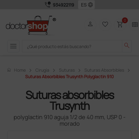
call_quality
language
934922119
0
person
favorite_border
shopping_cart
two_pager
menu
search
home
Home
Cirugía
Suturas
Suturas Absorbibles
Suturas Absorbibles Trusynth Polyglactin 910
Suturas absorbibles
Trusynth
polyglactin 910 aguja 1/2 de 40 mm, USP 0 -
morado