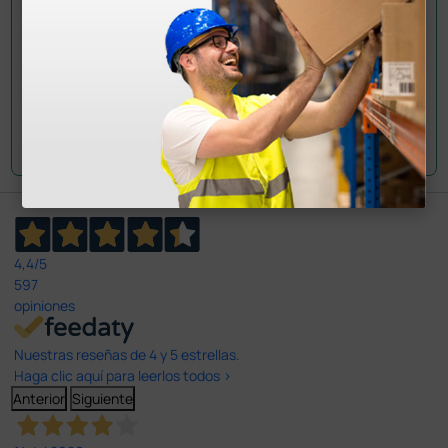
Envía tu pregunta
4,4
/5
597
opiniones
Nuestras reseñas de 4 y 5 estrellas.
Haga clic aquí para leerlos todos >
Anterior
Siguiente