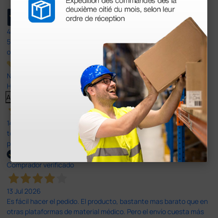
4,4
/5
597
opiniones
Nuestras reseñas de 4 y 5 estrellas.
Haga clic aquí para leerlos todos >
Anterior
Siguiente
14 Jul 2026
todo correcto. podria señalar que un poco caro los portes y el
plazo de entrega se alarga.
Comprador verificado
13 Jul 2026
Es fácil hacer el pedido. El producto, bastante mas barato que en
otras plataformas de material médico. Pero el envío cuesta más