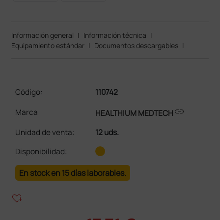
Información general
|
Información técnica
|
Equipamiento estándar
|
Documentos descargables
|
Código:
110742
link
Marca
HEALTHIUM MEDTECH
Unidad de venta
:
12 uds.
Disponibilidad:
En stock en 15 días laborables.
heart_plus