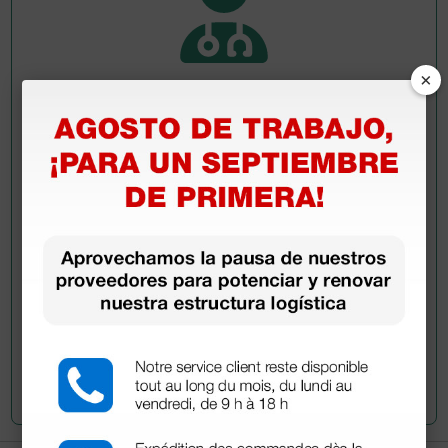
×
Pregúntale a un colega
¿Todavía tienes alguna duda? ¿Necesitas más
información?
Envía ahora mismo tu pregunta a los colegas que ya
han adquirido este producto.
Envía tu pregunta