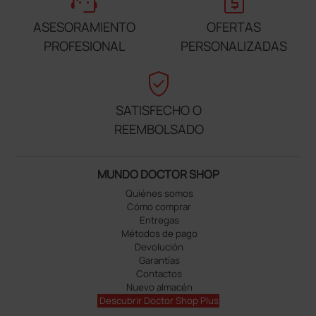
support_agent
request_quote
ASESORAMIENTO
OFERTAS
PROFESIONAL
PERSONALIZADAS
verified_user
SATISFECHO O
REEMBOLSADO
MUNDO DOCTOR SHOP
Quiénes somos
Cómo comprar
Entregas
Métodos de pago
Devolución
Garantías
Contactos
Nuevo almacén
Descubrir Doctor Shop Plus