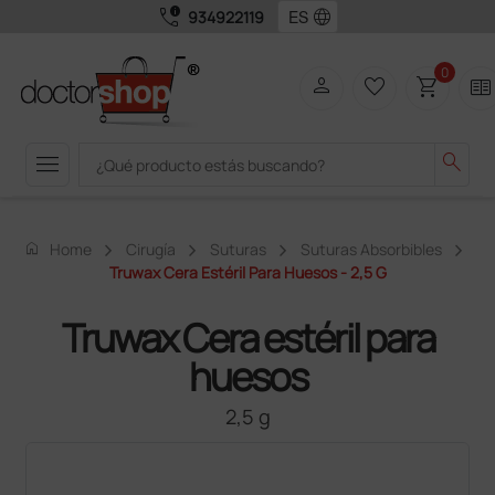
call_quality
language
934922119
0
person
favorite_border
shopping_cart
two_pager
menu
search
home
Home
Cirugía
Suturas
Suturas Absorbibles
Truwax Cera Estéril Para Huesos - 2,5 G
Truwax Cera estéril para
huesos
2,5 g