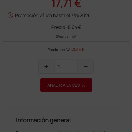
17,71 €
schedule
Promoción válida hasta el 7/8/2026
Precio
18,64 €
(Precio sin IVA)
21,43 €
Precio con IVA
add
remove
AÑADIR A LA CESTA
Información general