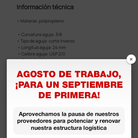
Información técnica
• Material: polipropileno
• Curvatura aguja: 3/8
• Tipo de aguja: corte inverso
• Longitud aguja: 24 mm
• Calibre aguja: USP 2/0
×
• Color: azul
• No absorbible
• Longitud hilo: 70 cm
• Monofilamento
Documentos
descargables