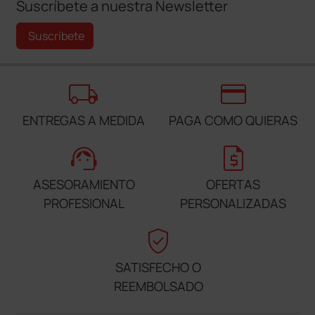
Suscríbete a nuestra Newsletter
Suscríbete
local_shipping
credit_card
ENTREGAS A MEDIDA
PAGA COMO QUIERAS
support_agent
request_quote
ASESORAMIENTO
OFERTAS
PROFESIONAL
PERSONALIZADAS
verified_user
SATISFECHO O
REEMBOLSADO