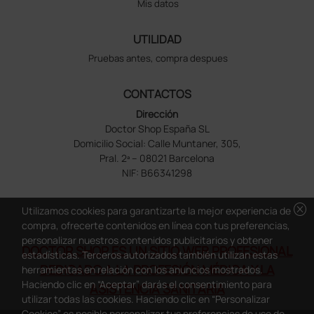
Mis datos
UTILIDAD
Pruebas antes, compra despues
CONTACTOS
Dirección
Doctor Shop España SL
Domicilio Social: Calle Muntaner, 305,
Pral. 2ª – 08021 Barcelona
NIF: B66341298
cancel
Utilizamos cookies para garantizarte la mejor experiencia de
compra, ofrecerte contenidos en línea con tus preferencias,
personalizar nuestros contenidos publicitarios y obtener
DOCTOR SHOP ES UN SITIO WEB PROFESIONAL
estadísticas. Terceros autorizados también utilizan estas
DEDICADO A LA PROFESIÓN MÉDICA Y LA
herramientas en relación con los anuncios mostrados.
Haciendo clic en “Aceptar” darás el consentimiento para
ASISTENCIA SANITARIA
utilizar todas las cookies. Haciendo clic en “Personalizar
Cookies” es posible personalizar tus preferencias de uso de