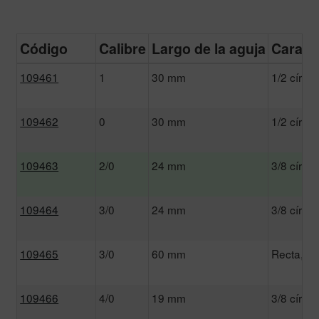
Código
Calibre
Largo de la aguja
Caracte
109461
1
30 mm
1/2 círcul
109462
0
30 mm
1/2 círcul
109463
2/0
24 mm
3/8 círcul
109464
3/0
24 mm
3/8 círcul
109465
3/0
60 mm
Recta, Co
109466
4/0
19 mm
3/8 círcul