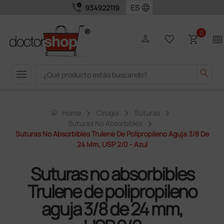
call_quality
language
934922119
0
person
favorite_border
shopping_cart
two_pager
menu
search
home
Home
Cirugía
Suturas
Suturas No Absorbibles
Suturas No Absorbibles Trulene De Polipropileno Aguja 3/8 De
24 Mm, USP 2/0 - Azul
Suturas no absorbibles
Trulene de polipropileno
aguja 3/8 de 24 mm,