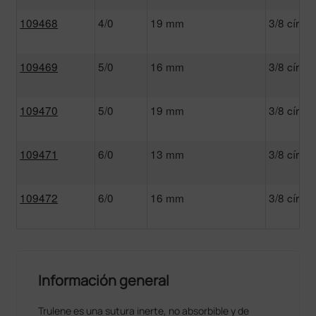
109468
4/0
19 mm
3/8 círcul
109469
5/0
16 mm
3/8 círcul
109470
5/0
19 mm
3/8 círcul
109471
6/0
13 mm
3/8 círcul
109472
6/0
16 mm
3/8 círcul
Información general
Trulene es una sutura inerte, no absorbible y de