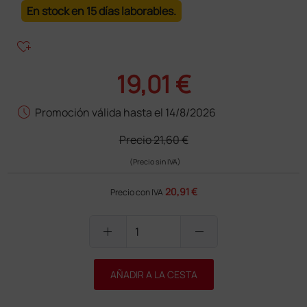
En stock en 15 días laborables.
heart_plus
19,01 €
schedule
Promoción válida hasta el 14/8/2026
Precio
21,60 €
(Precio sin IVA)
20,91 €
Precio con IVA
add
remove
AÑADIR A LA CESTA