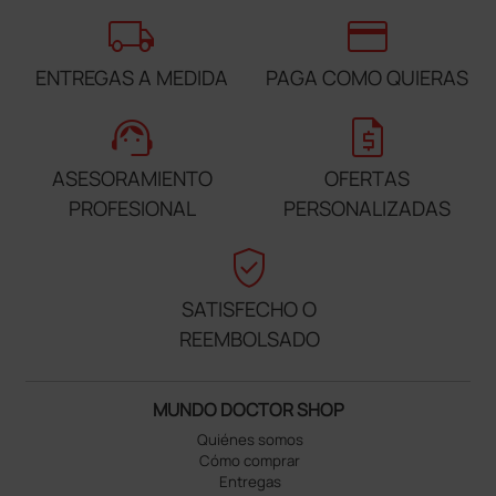
local_shipping
credit_card
ENTREGAS A MEDIDA
PAGA COMO QUIERAS
support_agent
request_quote
ASESORAMIENTO
OFERTAS
PROFESIONAL
PERSONALIZADAS
verified_user
SATISFECHO O
REEMBOLSADO
MUNDO DOCTOR SHOP
Quiénes somos
Cómo comprar
Entregas