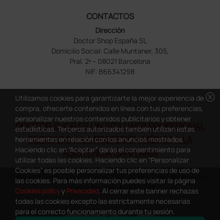
CONTACTOS
Dirección
Doctor Shop España SL
Domicilio Social: Calle Muntaner, 305,
Pral. 2ª – 08021 Barcelona
NIF: B66341298
cancel
Utilizamos cookies para garantizarte la mejor experiencia de
compra, ofrecerte contenidos en línea con tus preferencias,
personalizar nuestros contenidos publicitarios y obtener
DOCTOR SHOP ES UN SITIO WEB PROFESIONAL
estadísticas. Terceros autorizados también utilizan estas
DEDICADO A LA PROFESIÓN MÉDICA Y LA
herramientas en relación con los anuncios mostrados.
Haciendo clic en “Aceptar” darás el consentimiento para
ASISTENCIA SANITARIA
utilizar todas las cookies. Haciendo clic en “Personalizar
Cookies” es posible personalizar tus preferencias de uso de
Copyright Doctor Shop España 2005-2026 - Todos los derechos
las cookies. Para más información puedes visitar la página
reservados - NIF.: B66341298
Cookies policy
y
Privacidad
. Al cerrar este banner rechazas
todas las cookies excepto las estrictamente necesarias
para el correcto funcionamiento durante tu sesión.