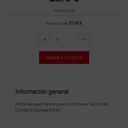
(Precio sin IVA)
27,95 €
Precio con IVA
add
remove
AÑADIR A LA CESTA
Información general
Rollos de papel térmico para autoclaves Tecno Gaz
Europa B y Europa B EVO