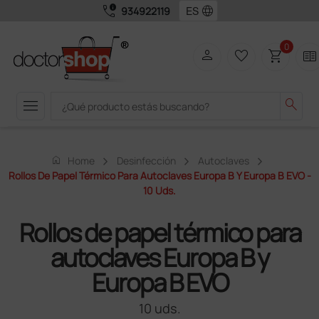
call_quality
language
934922119
0
person
favorite_border
shopping_cart
two_pager
menu
search
home
Home
Desinfección
Autoclaves
Rollos De Papel Térmico Para Autoclaves Europa B Y Europa B EVO -
10 Uds.
Rollos de papel térmico para
autoclaves Europa B y
Europa B EVO
10 uds.