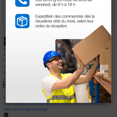
Envía tu pregunta
4,4
/5
597
opiniones
Nuestras reseñas de 4 y 5 estrellas.
Haga clic aquí para leerlos todos >
Anterior
Siguiente
14 Jul 2026
todo correcto. podria señalar que un poco caro los portes y el
plazo de entrega se alarga.