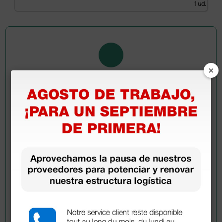
1 ud.
×
Pregúntale a un colega
¿Todavía tienes alguna duda? ¿Necesitas más
información?
Envía ahora mismo tu pregunta a los colegas que ya
han adquirido este producto.