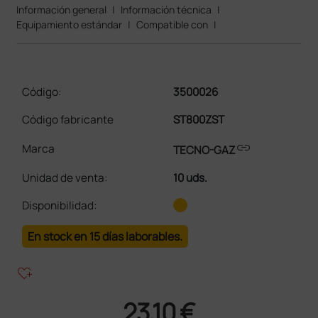
Información general
|
Información técnica
|
Equipamiento estándar
|
Compatible con
|
Código:
3500026
Código fabricante
ST800ZST
link
Marca
TECNO-GAZ
Unidad de venta
:
10 uds.
Disponibilidad:
En stock en 15 días laborables.
heart_plus
23,10 €